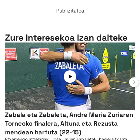
Publizitatea
Zure interesekoa izan daiteke
Zabala eta Zabaleta, Andre Maria Zuriaren
Torneoko finalera, Altuna eta Rezusta
mendean hartuta (22-15)
Etxarrengo atzelariak, Jose Javier Zabaletak, hasiera txarra