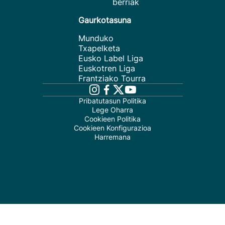
berriak
Gaurkotasuna
Munduko
Txapelketa
Eusko Label Liga
Euskotren Liga
Frantziako Tourra
Pribatutasun Politika
Lege Oharra
Cookieen Politika
Cookieen Konfigurazioa
Harremana