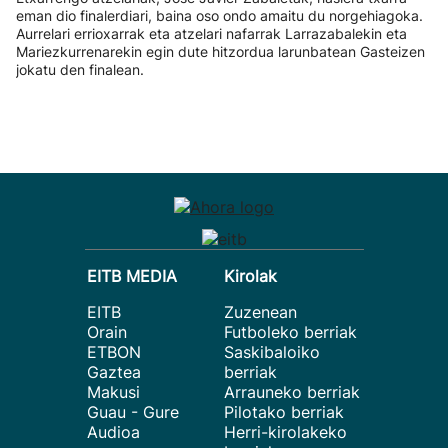
eman dio finalerdiari, baina oso ondo amaitu du norgehiagoka.
Aurrelari errioxarrak eta atzelari nafarrak Larrazabalekin eta
Mariezkurrenarekin egin dute hitzordua larunbatean Gasteizen
jokatu den finalean.
EITB MEDIA
Kirolak
EITB
Zuzenean
Orain
Futboleko berriak
ETBON
Saskibaloiko
Gaztea
berriak
Makusi
Arrauneko berriak
Guau - Gure
Pilotako berriak
Audioa
Herri-kirolakeko