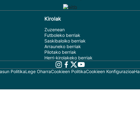
Kirolak
Zuzenean
Futboleko berriak
Saskibaloiko berriak
Arrauneko berriak
Pilotako berriak
Herri-kirolakeko berriak
asun Politika
Lege Oharra
Cookieen Politika
Cookieen Konfigurazioa
Ha