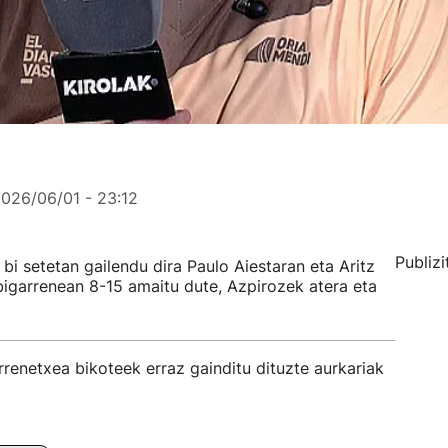
026/06/01 - 23:12
Publizi
bi setetan gailendu dira Paulo Aiestaran eta Aritz
igarrenean 8-15 amaitu dute, Azpirozek atera eta
renetxea bikoteek erraz gainditu dituzte aurkariak