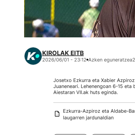
KIROLAK EITB
2026/06/01 - 23:12
Azken eguneratzea
2
Josetxo Ezkurra eta Xabier Azpiroz 
Juaneneari. Lehenengoan 6-15 eta b
Aiestaran VII.ak huts eginda.
Ezkurra-Azpiroz eta Aldabe-Bar
laugarren jardunaldian