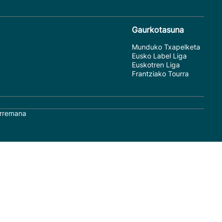
Gaurkotasuna
Munduko Txapelketa
Eusko Label Liga
Euskotren Liga
Frantziako Tourra
rremana