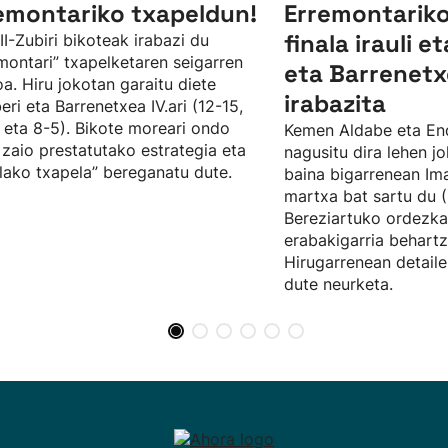
emontariko txapeldun!
Erremontariko
finala irauli e
II-Zubiri bikoteak irabazi du
montari” txapelketaren seigarren
eta Barrenetx
oa. Hiru jokotan garaitu diete
irabazita
eri eta Barrenetxea IV.ari (12-15,
 eta 8-5). Bikote moreari ondo
Kemen Aldabe eta En
 zaio prestatutako estrategia eta
nagusitu dira lehen j
lako txapela” bereganatu dute.
baina bigarrenean Im
martxa bat sartu du (
Bereziartuko ordezka
erabakigarria behartz
Hirugarrenean detaile
dute neurketa.