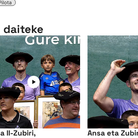
Pilota
n daiteke
 II-Zubiri,
Ansa eta Zubir