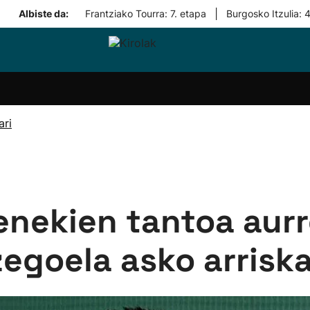
|
Albiste da:
Frantziako Tourra: 7. etapa
Burgosko Itzulia: 
i-
Eskubaloia
Kirolak
Atletismoa
Mendi-
Kirol
lak
360
lasterketak
gehiag
Taldeak
olaritza
Lehiaketak
Zuzenean
ari
i-
Kirol-
tzea
bideoak
l Herri
tira
genekien tantoa aur
zegoela asko arrisk