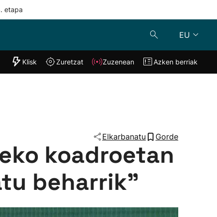
4. etapa
EU
"Helmuga"
Klisk
Zuretzat
Zuzenean
Azken berriak
Klisk
Zuzenean
o
Zuretzat
Azken berria
Elkarbanatu
Gorde
reko koadroetan
atu beharrik”