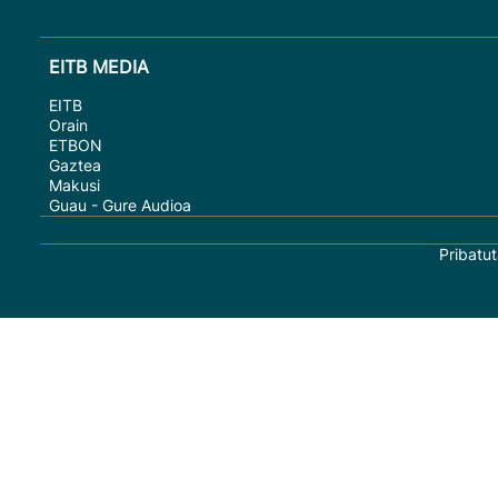
EITB MEDIA
EITB
Orain
ETBON
Gaztea
Makusi
Guau - Gure Audioa
Pribatut