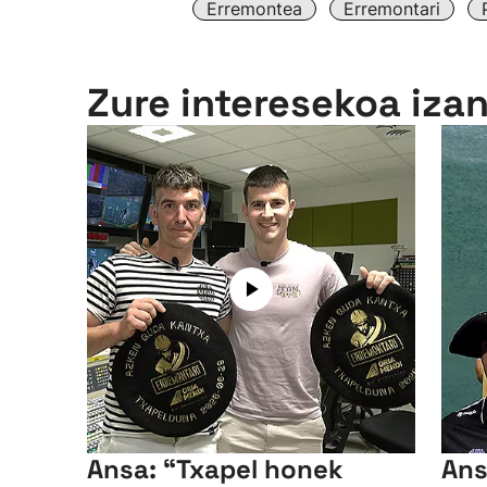
Erremontea
Erremontari
Zure interesekoa iza
Ansa: “Txapel honek
Ansa