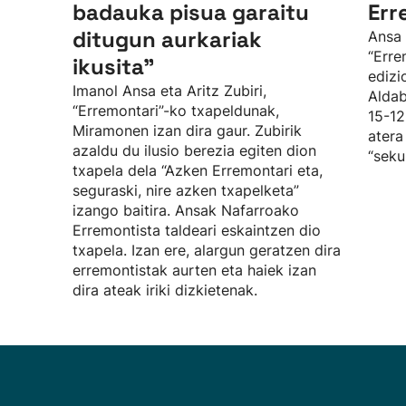
badauka pisua garaitu
Err
ditugun aurkariak
Ansa 
“Erre
ikusita”
edizi
Imanol Ansa eta Aritz Zubiri,
Aldab
“Erremontari”-ko txapeldunak,
15-12
Miramonen izan dira gaur. Zubirik
atera
azaldu du ilusio berezia egiten dion
“seku
txapela dela “Azken Erremontari eta,
seguraski, nire azken txapelketa”
izango baitira. Ansak Nafarroako
Erremontista taldeari eskaintzen dio
txapela. Izan ere, alargun geratzen dira
erremontistak aurten eta haiek izan
dira ateak iriki dizkietenak.