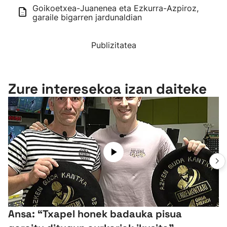
Goikoetxea-Juanenea eta Ezkurra-Azpiroz,
garaile bigarren jardunaldian
Publizitatea
Zure interesekoa izan daiteke
Ansa: “Txapel honek badauka pisua