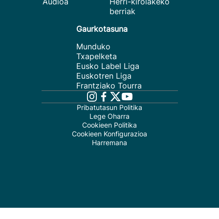
Audioa
Herri-kirolakeko
berriak
Gaurkotasuna
Munduko
Txapelketa
Eusko Label Liga
Euskotren Liga
Frantziako Tourra
Pribatutasun Politika
Lege Oharra
Cookieen Politika
Cookieen Konfigurazioa
Harremana