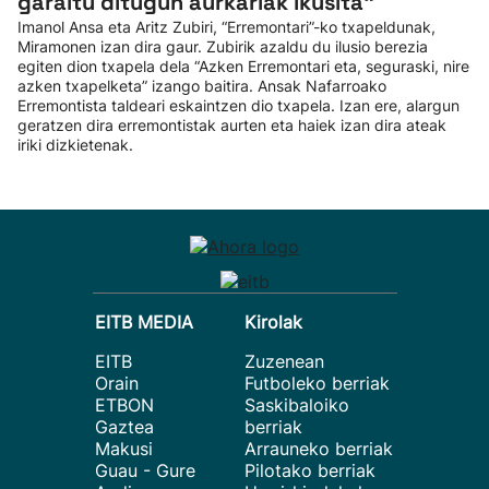
garaitu ditugun aurkariak ikusita”
Imanol Ansa eta Aritz Zubiri, “Erremontari”-ko txapeldunak,
Miramonen izan dira gaur. Zubirik azaldu du ilusio berezia
egiten dion txapela dela “Azken Erremontari eta, seguraski, nire
azken txapelketa” izango baitira. Ansak Nafarroako
Erremontista taldeari eskaintzen dio txapela. Izan ere, alargun
geratzen dira erremontistak aurten eta haiek izan dira ateak
iriki dizkietenak.
EITB MEDIA
Kirolak
EITB
Zuzenean
Orain
Futboleko berriak
ETBON
Saskibaloiko
Gaztea
berriak
Makusi
Arrauneko berriak
Guau - Gure
Pilotako berriak