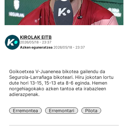
Herri-kirolak
Eskubaloia
KIROLAK EITB
Kirolak 360
2026/05/18 - 23:37
Azken eguneratzea
2026/05/18 - 23:37
Atletismoa
Goikoetxea V-Juanenea bikotea gailendu da
Mendi-lasterketak
Segurola-Larrañaga bikoteari. Hiru jokotan lortu
dute hori 13-15, 15-13 eta 8-6 eginda. Hemen
Kirol gehiago
norgehiagokako azken tantoa eta irabazleen
adierazpenak.
"Helmuga"
Erremontea
Erremontari
Pilota