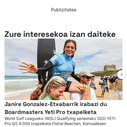
Publizitatea
Zure interesekoa izan daiteke
Janire Gonzalez-Etxabarrik irabazi du
Boardmasters Yeti Pro txapelketa
World Surf Leagueko (WSL) Qualifying serieetako (QS) YETI
Pro QS 4.000 txapelketa Fistral Beachen, Kornuallesen