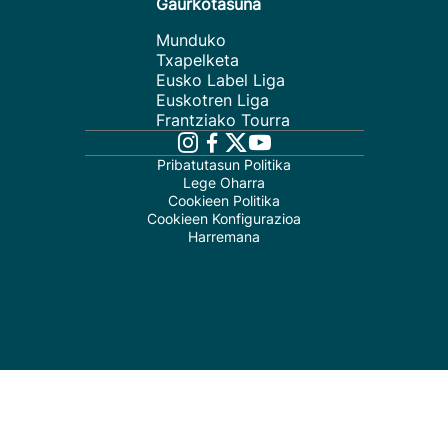
Gaurkotasuna
Munduko
Txapelketa
Eusko Label Liga
Euskotren Liga
Frantziako Tourra
Pribatutasun Politika
Lege Oharra
Cookieen Politika
Cookieen Konfigurazioa
Harremana