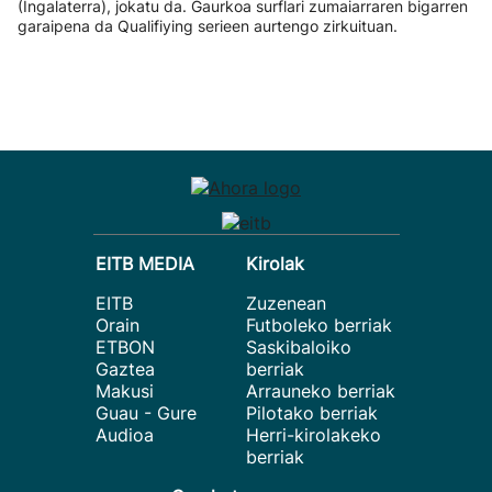
(Ingalaterra), jokatu da. Gaurkoa surflari zumaiarraren bigarren
garaipena da Qualifiying serieen aurtengo zirkuituan.
EITB MEDIA
Kirolak
EITB
Zuzenean
Orain
Futboleko berriak
ETBON
Saskibaloiko
Gaztea
berriak
Makusi
Arrauneko berriak
Guau - Gure
Pilotako berriak
Audioa
Herri-kirolakeko
berriak