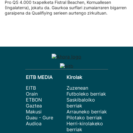
Pro QS 4.000 txapelketa Fistral Beachen, Kornuallesen
(Ingalaterra), jokatu da. Gaurkoa surflari zumaiarraren bigarren
garaipena da Qualifiying serieen aurtengo zirkuituan.
EITB MEDIA
Kirolak
EITB
Zuzenean
Orain
Futboleko berriak
ETBON
Saskibaloiko
Gaztea
berriak
Makusi
Arrauneko berriak
Guau - Gure
Pilotako berriak
Audioa
Herri-kirolakeko
berriak