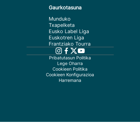
Gaurkotasuna
Munduko
Txapelketa
Eusko Label Liga
Euskotren Liga
Frantziako Tourra
Pribatutasun Politika
Lege Oharra
Cookieen Politika
Cookieen Konfigurazioa
Harremana