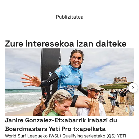
Publizitatea
Zure interesekoa izan daiteke
Janire Gonzalez-Etxabarrik irabazi du
Boardmasters Yeti Pro txapelketa
World Surf Leagueko (WSL) Qualifying serieetako (QS) YETI