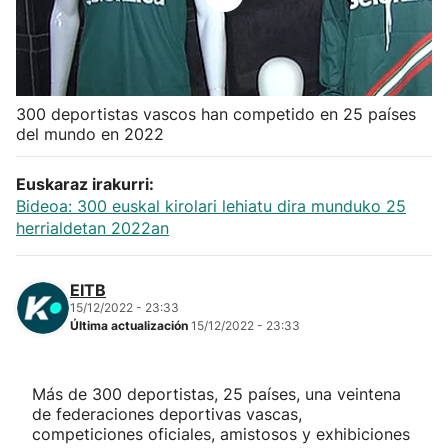
Herri-kirolak
Balonmano
300 deportistas vascos han competido en 25 países
del mundo en 2022
Kirolak 360
Euskaraz irakurri:
Atletismo
Bideoa: 300 euskal kirolari lehiatu dira munduko 25
herrialdetan 2022an
Carreras de montaña
EITB
Más deportes
15/12/2022 - 23:33
Última actualización
15/12/2022 - 23:33
"Helmuga"
Más de 300 deportistas, 25 países, una veintena
de federaciones deportivas vascas,
competiciones oficiales, amistosos y exhibiciones