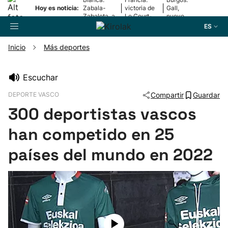
|
|
Hoy es noticia:
Zabala-
victoria de
Gall,
Zabaleta, a
Le Court-
nuevo
la final
Pienaar
líder
ES
Inicio
Más deportes
Buscador
Escuchar
DEPORTE VASCO
Compartir
Guardar
Fútbol
300 deportistas vascos
Pelota
han competido en 25
países del mundo en 2022
Remo
Baloncesto
Ciclismo