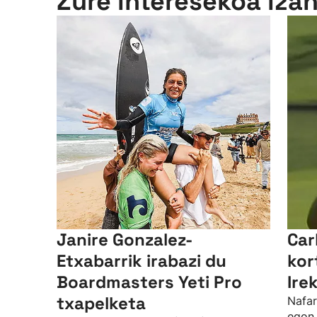
Zure interesekoa iza
Janire Gonzalez-
Car
Etxabarrik irabazi du
kor
Boardmasters Yeti Pro
Ire
txapelketa
Nafar
egon 