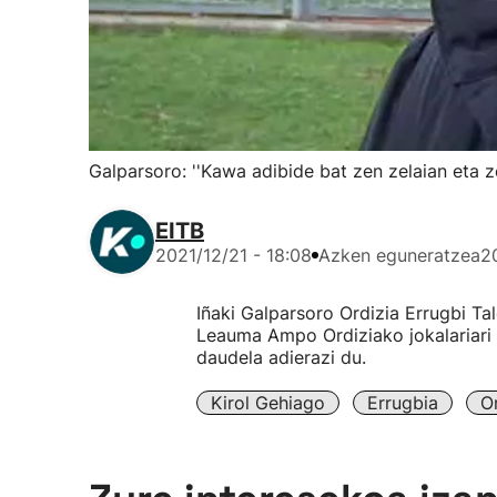
Galparsoro: ''Kawa adibide bat zen zelaian eta ze
EITB
2021/12/21 - 18:08
Azken eguneratzea
2
Iñaki Galparsoro Ordizia Errugbi Ta
Leauma Ampo Ordiziako jokalariari 
daudela adierazi du.
Kirol Gehiago
Errugbia
O