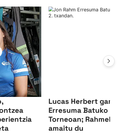
,
Lucas Herbert garaile,
ontzea
Erresuma Batuko LIV
perientzia
Torneoan; Rahmek 23.
eta
amaitu du