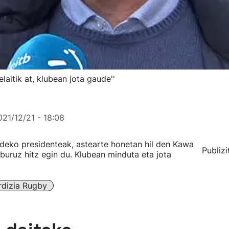
laitik at, klubean jota gaude''
021/12/21 - 18:08
ldeko presidenteak, astearte honetan hil den Kawa
Publizi
buruz hitz egin du. Klubean minduta eta jota
rdizia Rugby