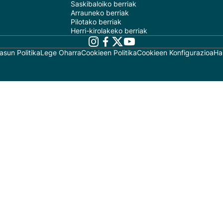
Saskibaloiko berriak
Arrauneko berriak
Pilotako berriak
Herri-kirolakeko berriak
asun Politika
Lege Oharra
Cookieen Politika
Cookieen Konfigurazioa
Ha