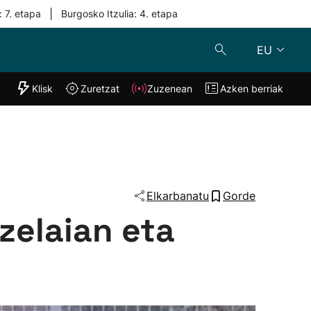
|
: 7. etapa
Burgosko Itzulia: 4. etapa
EU
"Helmuga"
Klisk
Zuretzat
Zuzenean
Azken berriak
Klisk
Zuzenean
o
Zuretzat
Azken berria
Elkarbanatu
Gorde
zelaian eta