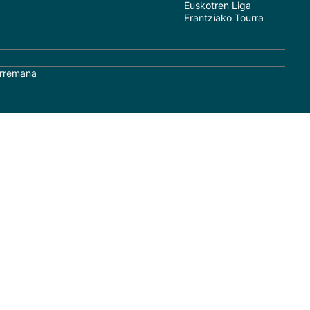
Euskotren Liga
Frantziako Tourra
rremana