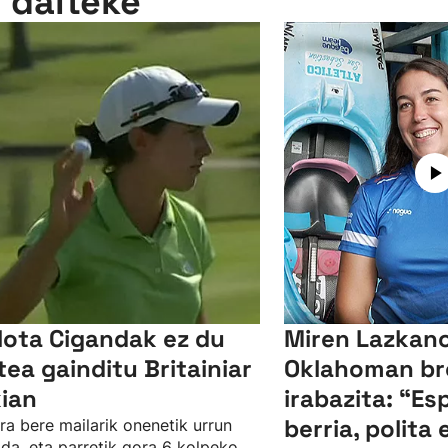
n daiteke
lota Cigandak ez du
Miren Lazkano
tea gainditu Britainiar
Oklahoman br
kian
irabazita: “Es
berria, polita 
ra bere mailarik onenetik urrun
da, eta parretik gora 6 kolpeko