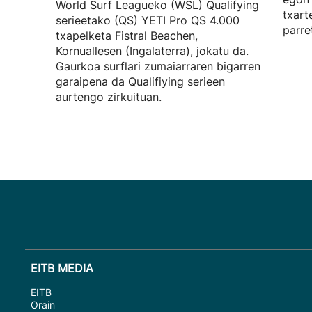
World Surf Leagueko (WSL) Qualifying
txart
serieetako (QS) YETI Pro QS 4.000
parre
txapelketa Fistral Beachen,
Kornuallesen (Ingalaterra), jokatu da.
Gaurkoa surflari zumaiarraren bigarren
garaipena da Qualifiying serieen
aurtengo zirkuituan.
EITB MEDIA
EITB
Orain