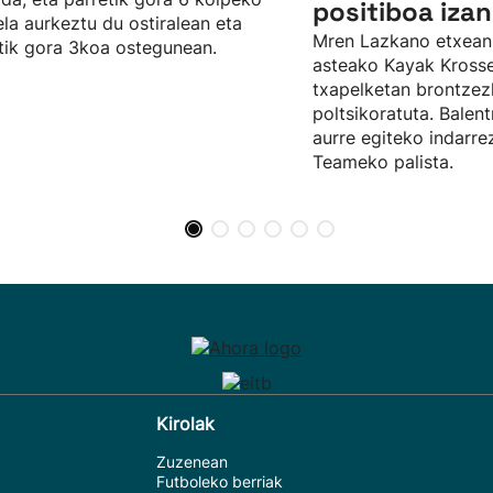
positiboa izan
ela aurkeztu du ostiralean eta
Mren Lazkano etxean
tik gora 3koa ostegunean.
asteako Kayak Kros
txapelketan brontze
poltsikoratuta. Balent
aurre egiteko indarr
Teameko palista.
Kirolak
Zuzenean
Futboleko berriak