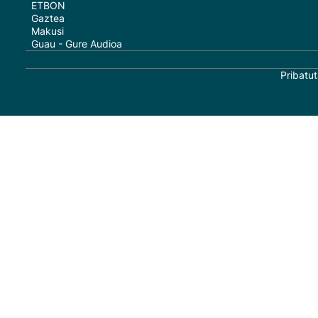
ETBON
Gaztea
Makusi
Guau - Gure Audioa
Pribatut