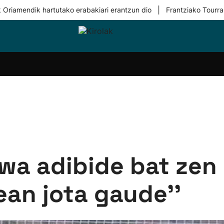
|
 Oriamendik hartutako erabakiari erantzun dio
Frantziako Tourra
i-
Eskubaloia
Kirolak
Atletismoa
Mendi-
Kirol
lak
360
lasterketak
gehiag
Taldeak
olaritza
Lehiaketak
Zuzenean
i-
Kirol-
tzea
bideoak
l Herri
tira
awa adibide bat zen 
bean jota gaude''