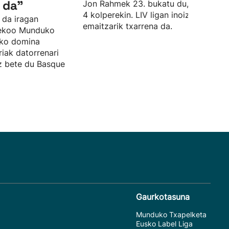
 da"
Jon Rahmek 23. bukatu du, par azpiti
4 kolperekin. LIV ligan inoiz izan due
 da iragan
emaitzarik txarrena da.
sekoo Munduko
zko domina
riak datorrenari
ez bete du Basque
Gaurkotasuna
Munduko Txapelketa
Eusko Label Liga