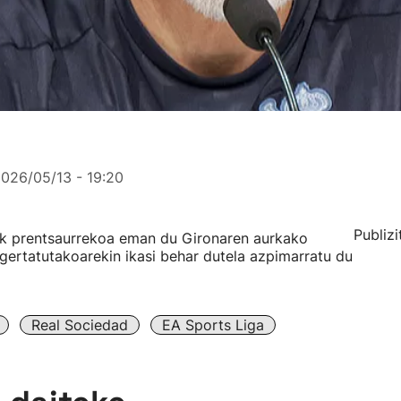
026/05/13 - 19:20
Publizi
eak prentsaurrekoa eman du Gironaren aurkako
a gertatutakoarekin ikasi behar dutela azpimarratu du
Real Sociedad
EA Sports Liga