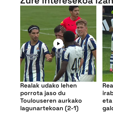
Zure interesekoa iza
Realak udako lehen
Rea
porrota jaso du
ira
Toulouseren aurkako
eta
lagunartekoan (2-1)
gal