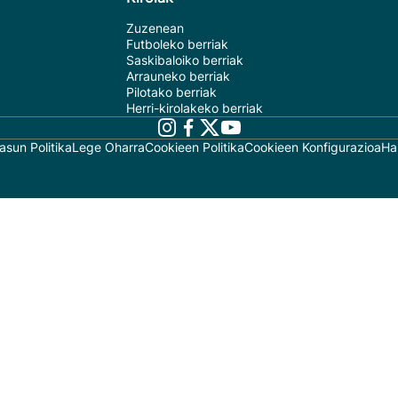
Zuzenean
Futboleko berriak
Saskibaloiko berriak
Arrauneko berriak
Pilotako berriak
Herri-kirolakeko berriak
asun Politika
Lege Oharra
Cookieen Politika
Cookieen Konfigurazioa
Ha