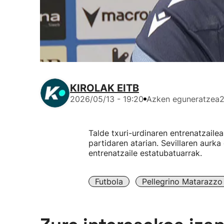
KIROLAK EITB
2026/05/13 - 19:20
Azken eguneratzea
2
Talde txuri-urdinaren entrenatzail
partidaren atarian. Sevillaren aurk
entrenatzaile estatubatuarrak.
Futbola
Pellegrino Matarazzo