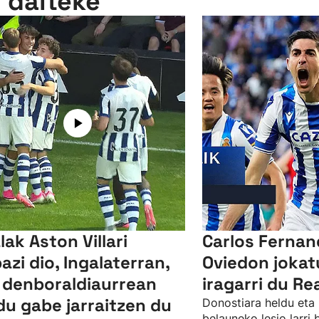
n daiteke
lak Aston Villari
Carlos Ferna
bazi dio, Ingalaterran,
Oviedon jokat
 denboraldiaurrean
iragarri du Re
du gabe jarraitzen du
Donostiara heldu eta 
belauneko lesio larri