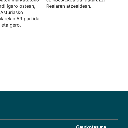
rdi igaro ostean,
Realaren atzealdean.
 Asturiasko
larekin 59 partida
 eta gero.
Gaurkotasuna