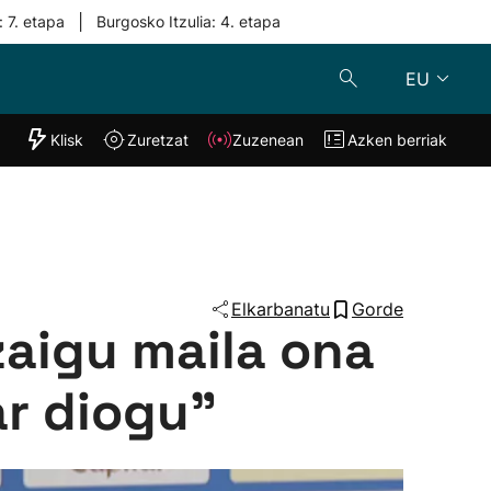
|
: 7. etapa
Burgosko Itzulia: 4. etapa
EU
"Helmuga"
Klisk
Zuretzat
Zuzenean
Azken berriak
Klisk
Zuzenean
o
Zuretzat
Azken berria
Elkarbanatu
Gorde
zaigu maila ona
ar diogu"