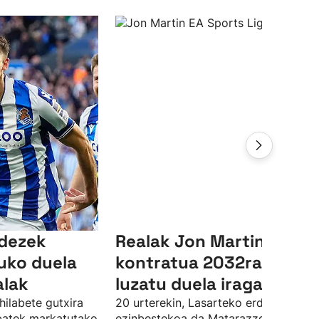
ndezek
Realak Jon Martinen
uko duela
kontratua 2032ra arte
alak
luzatu duela iragarri du
hilabete gutxira
20 urterekin, Lasarteko erdiko atzelar
 batek markatutako
ezinbestekoa da Matarazzorentzat