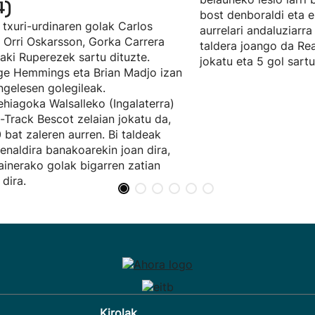
4)
bost denboraldi eta e
 txuri-urdinaren golak Carlos
aurrelari andaluziarra
, Orri Oskarsson, Gorka Carrera
taldera joango da Rea
ñaki Ruperezek sartu dituzte.
jokatu eta 5 gol sartu
e Hemmings eta Brian Madjo izan
ingelesen golegileak.
hiagoka Walsalleko (Ingalaterra)
t-Track Bescot zelaian jokatu da,
 bat zaleren aurren. Bi taldeak
enaldira banakoarekin joan dira,
ainerako golak bigarren zatian
 dira.
Kirolak