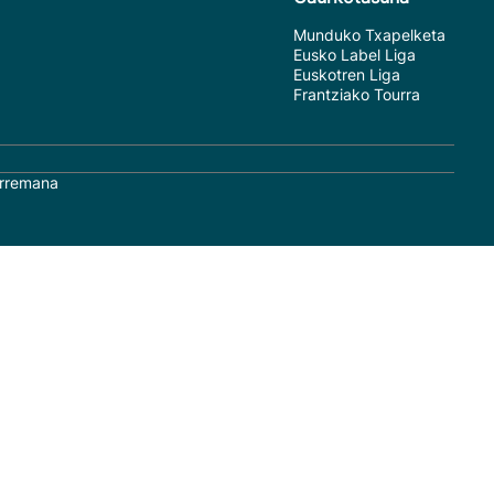
Munduko Txapelketa
Eusko Label Liga
Euskotren Liga
Frantziako Tourra
rremana