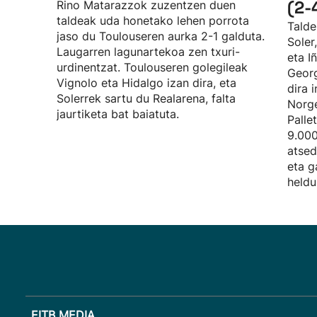
(2-
Rino Matarazzok zuzentzen duen
taldeak uda honetako lehen porrota
Talde
jaso du Toulouseren aurka 2-1 galduta.
Soler
Laugarren lagunartekoa zen txuri-
eta I
urdinentzat. Toulouseren golegileak
Georg
Vignolo eta Hidalgo izan dira, eta
dira 
Solerrek sartu du Realarena, falta
Norge
jaurtiketa bat baiatuta.
Palle
9.000
atsed
eta g
heldu
EITB MEDIA