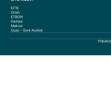
EITB
Orain
ETBON
Gaztea
Makusi
Guau - Gure Audioa
Pribatut