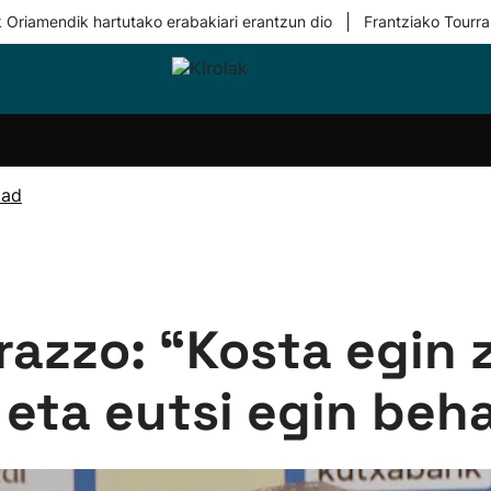
|
 Oriamendik hartutako erabakiari erantzun dio
Frantziako Tourra
i-
Eskubaloia
Kirolak
Atletismoa
Mendi-
Kirol
lak
360
lasterketak
gehiag
Taldeak
olaritza
Lehiaketak
Zuzenean
dad
i-
Kirol-
tzea
bideoak
l Herri
tira
razzo: “Kosta egin 
, eta eutsi egin beh