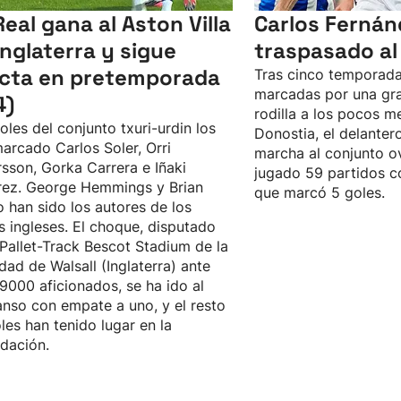
Real gana al Aston Villa
Carlos Fernán
Inglaterra y sigue
traspasado al
icta en pretemporada
Tras cinco temporada
marcadas por una gra
4)
rodilla a los pocos m
oles del conjunto txuri-urdin los
Donostia, el delanter
arcado Carlos Soler, Orri
marcha al conjunto o
sson, Gorka Carrera e Iñaki
jugado 59 partidos co
rez. George Hemmings y Brian
que marcó 5 goles.
 han sido los autores de los
s ingleses. El choque, disputado
 Pallet-Track Bescot Stadium de la
idad de Walsall (Inglaterra) ante
9000 aficionados, se ha ido al
nso con empate a uno, y el resto
les han tenido lugar en la
dación.