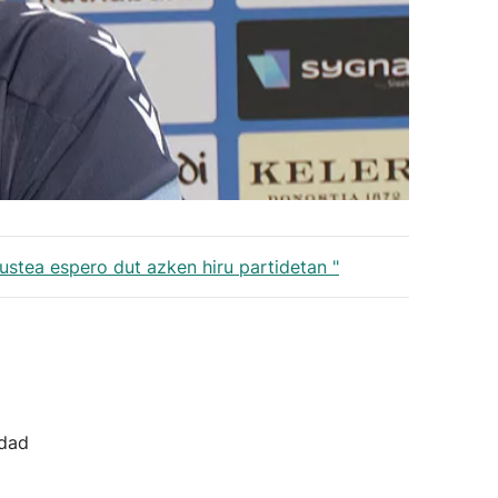
eustea espero dut azken hiru partidetan "
idad