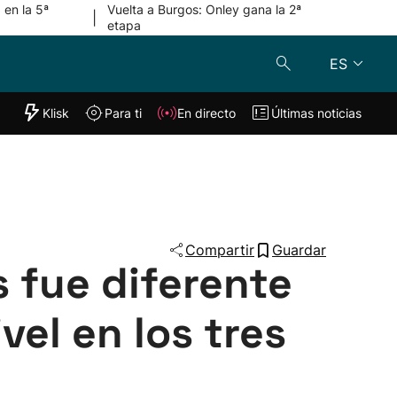
 en la 5ª
Vuelta a Burgos: Onley gana la 2ª
|
etapa
ES
"Helmuga"
Klisk
Para ti
En directo
Últimas noticias
Klisk
En directo
s
Para ti
Lo último
Compartir
Guardar
s fue diferente
el en los tres