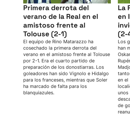
Primera derrota del
La 
verano de la Real en el
en 
amistoso frente al
inv
Tolouse (2-1)
(2-
El equipo de Rino Matarazzo ha
Los g
cosechado la primera derrota del
han m
verano en el amistoso frente al Tolouse
Oskar
por 2-1. Era el cuarto partido de
Rupé
preparación de los donostiarras. Los
Madjo
goleadores han sido Vignolo e Hidalgo
tanto
para los franceses, mientras que Soler
en el
ha marcado de falta para los
local
blanquiazules.
unos 
desca
de go
reanu