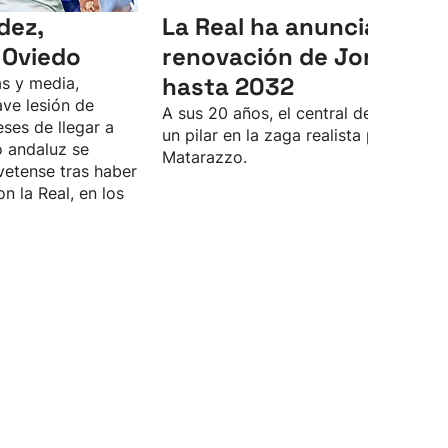
dez,
La Real ha anunciado la
 Oviedo
renovación de Jon Mart
hasta 2032
s y media,
ve lesión de
A sus 20 años, el central de Lasarte 
eses de llegar a
un pilar en la zaga realista para Rino
o andaluz se
Matarazzo.
vetense tras haber
n la Real, en los