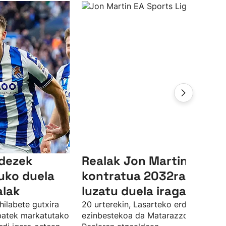
ndezek
Realak Jon Martinen
uko duela
kontratua 2032ra arte
alak
luzatu duela iragarri du
hilabete gutxira
20 urterekin, Lasarteko erdiko atzelar
 batek markatutako
ezinbestekoa da Matarazzorentzat