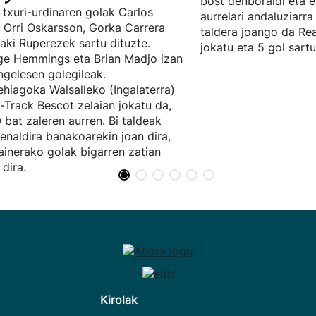
bost denboraldi eta e
 txuri-urdinaren golak Carlos
aurrelari andaluziarra
, Orri Oskarsson, Gorka Carrera
taldera joango da Rea
ñaki Ruperezek sartu dituzte.
jokatu eta 5 gol sartu
e Hemmings eta Brian Madjo izan
ingelesen golegileak.
hiagoka Walsalleko (Ingalaterra)
t-Track Bescot zelaian jokatu da,
 bat zaleren aurren. Bi taldeak
enaldira banakoarekin joan dira,
ainerako golak bigarren zatian
 dira.
Kirolak