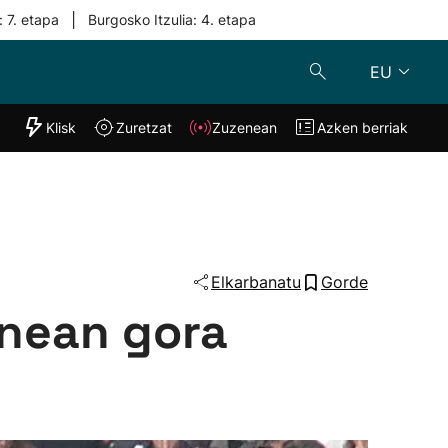
|
: 7. etapa
Burgosko Itzulia: 4. etapa
EU
"Helmuga"
Klisk
Zuretzat
Zuzenean
Azken berriak
Klisk
Zuzenean
o
Zuretzat
Azken berria
Elkarbanatu
Gorde
enean gora