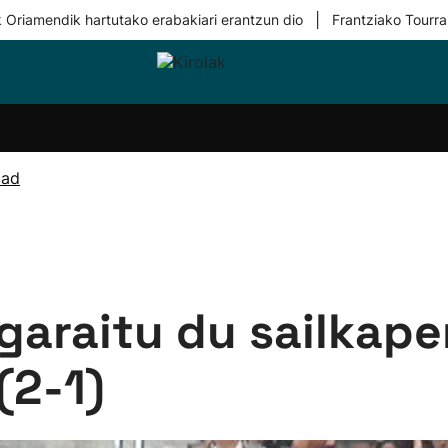
|
 Oriamendik hartutako erabakiari erantzun dio
Frantziako Tourra
i-
Eskubaloia
Kirolak
Atletismoa
Mendi-
Kirol
lak
360
lasterketak
gehiag
Taldeak
olaritza
Lehiaketak
Zuzenean
dad
i-
Kirol-
tzea
bideoak
l Herri
tira
garaitu du sailkap
(2-1)