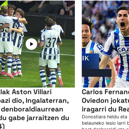
lak Aston Villari
Carlos Ferna
bazi dio, Ingalaterran,
Oviedon jokat
 denboraldiaurrean
iragarri du Re
du gabe jarraitzen du
Donostiara heldu eta 
belauneko lesio larri
4)