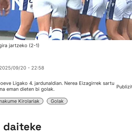
ira jartzeko (2-1)
2025/09/20 - 22:58
Moeve Ligako 4. jardunaldian. Nerea Eizagirrek sartu
Publizi
ena eman dieten bi golak.
akume Kirolariak
Golak
n daiteke