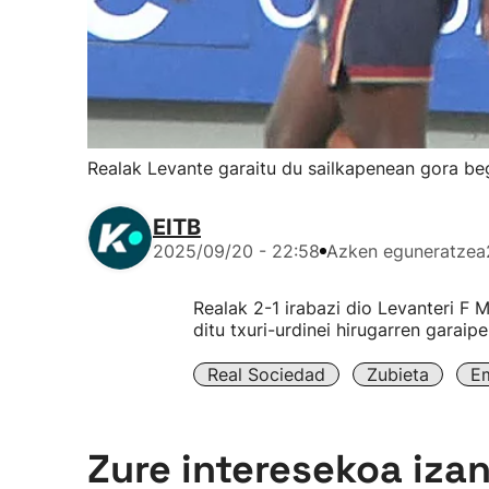
Realak Levante garaitu du sailkapenean gora beg
EITB
2025/09/20 - 22:58
Azken eguneratzea
Realak 2-1 irabazi dio Levanteri F 
ditu txuri-urdinei hirugarren garaip
Real Sociedad
Zubieta
Em
Zure interesekoa iza