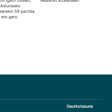
rdi igaro ostean,
Realaren atzealdean.
 Asturiasko
larekin 59 partida
 eta gero.
Gaurkotasuna