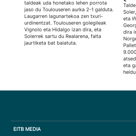
taldeak uda honetako lehen porrota
Talde
jaso du Toulouseren aurka 2-1 galduta.
Soler
Laugarren lagunartekoa zen txuri-
eta I
urdinentzat. Toulouseren golegileak
Georg
Vignolo eta Hidalgo izan dira, eta
dira 
Solerrek sartu du Realarena, falta
Norge
jaurtiketa bat baiatuta.
Palle
9.000
atsed
eta g
heldu
EITB MEDIA