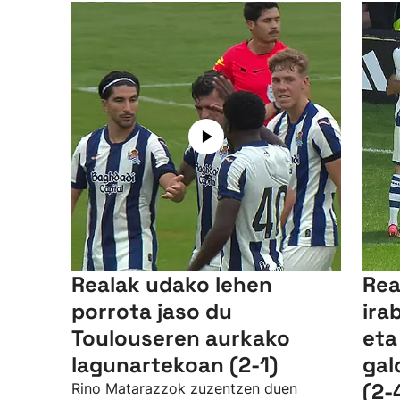
Realak udako lehen
Rea
porrota jaso du
ira
Toulouseren aurkako
eta
lagunartekoan (2-1)
gal
(2-
Rino Matarazzok zuzentzen duen