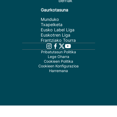
berriak
Gaurkotasuna
Munduko
Txapelketa
Eusko Label Liga
Euskotren Liga
Frantziako Tourra
Pribatutasun Politika
Lege Oharra
Cookieen Politika
Cookieen Konfigurazioa
Harremana