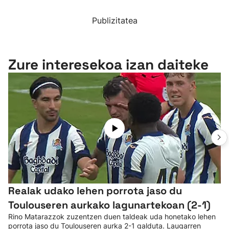
Publizitatea
Zure interesekoa izan daiteke
Realak udako lehen porrota jaso du
Toulouseren aurkako lagunartekoan (2-1)
Rino Matarazzok zuzentzen duen taldeak uda honetako lehen
porrota jaso du Toulouseren aurka 2-1 galduta. Laugarren