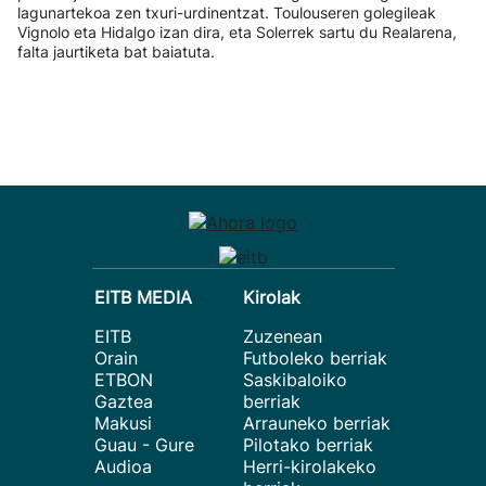
lagunartekoa zen txuri-urdinentzat. Toulouseren golegileak
Vignolo eta Hidalgo izan dira, eta Solerrek sartu du Realarena,
falta jaurtiketa bat baiatuta.
EITB MEDIA
Kirolak
EITB
Zuzenean
Orain
Futboleko berriak
ETBON
Saskibaloiko
Gaztea
berriak
Makusi
Arrauneko berriak
Guau - Gure
Pilotako berriak
Audioa
Herri-kirolakeko