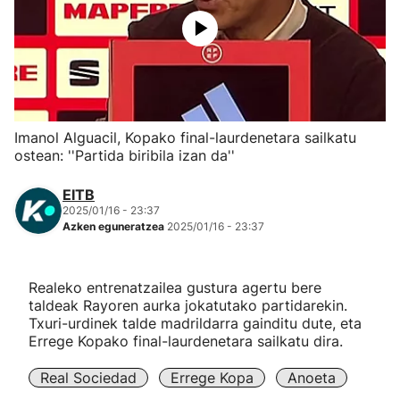
Herri-kirolak
Eskubaloia
Kirolak 360
Imanol Alguacil, Kopako final-laurdenetara sailkatu
ostean: ''Partida biribila izan da''
Atletismoa
EITB
2025/01/16 - 23:37
Mendi-lasterketak
Azken eguneratzea
2025/01/16 - 23:37
Kirol gehiago
Realeko entrenatzailea gustura agertu bere
taldeak Rayoren aurka jokatutako partidarekin.
"Helmuga"
Txuri-urdinek talde madrildarra gainditu dute, eta
Errege Kopako final-laurdenetara sailkatu dira.
Real Sociedad
Errege Kopa
Anoeta