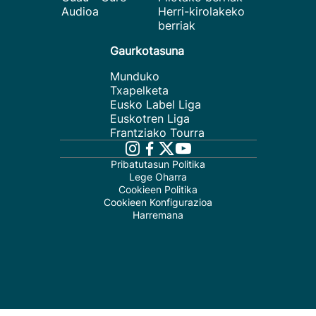
Audioa
Herri-kirolakeko
berriak
Gaurkotasuna
Munduko
Txapelketa
Eusko Label Liga
Euskotren Liga
Frantziako Tourra
Pribatutasun Politika
Lege Oharra
Cookieen Politika
Cookieen Konfigurazioa
Harremana