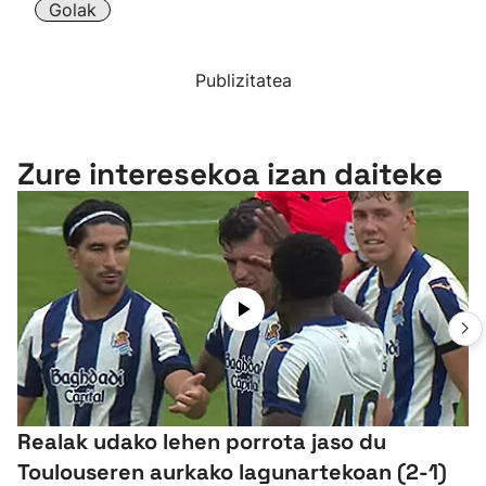
Golak
Publizitatea
Zure interesekoa izan daiteke
Realak udako lehen porrota jaso du
Toulouseren aurkako lagunartekoan (2-1)