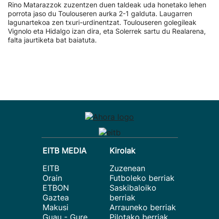
Rino Matarazzok zuzentzen duen taldeak uda honetako lehen
porrota jaso du Toulouseren aurka 2-1 galduta. Laugarren
lagunartekoa zen txuri-urdinentzat. Toulouseren golegileak
Vignolo eta Hidalgo izan dira, eta Solerrek sartu du Realarena,
falta jaurtiketa bat baiatuta.
EITB MEDIA
Kirolak
EITB
Zuzenean
Orain
Futboleko berriak
ETBON
Saskibaloiko
Gaztea
berriak
Makusi
Arrauneko berriak
Guau - Gure
Pilotako berriak