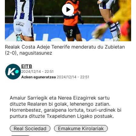
Herri-kirolak
Eskubaloia
Kirolak 360
Realak Costa Adeje Tenerife menderatu du Zubietan
(2-0), nagusitasunez
Atletismoa
EITB
2024/12/14 - 22:51
Mendi-lasterketak
Azken eguneratzea
2024/12/14 - 22:51
Kirol gehiago
Amaiur Sarriegik eta Nerea Eizagirrek sartu
dituzte Realaren bi golak, lehenengo zatian.
"Helmuga"
Horrenbestez, garaipena lortuta, txuri-urdinek bi
puntura dituzte Txapeldunen Ligako postuak.
Real Sociedad
Emakume Kirolariak