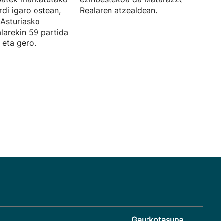
rdi igaro ostean,
Realaren atzealdean.
 Asturiasko
larekin 59 partida
 eta gero.
Gaurkotasuna