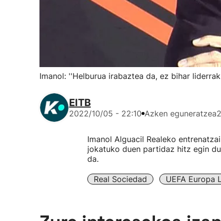
Imanol: ''Helburua irabaztea da, ez bihar liderrak
EITB
2022/10/05 - 22:10
Azken eguneratzea
2
Imanol Alguacil Realeko entrenatzai
jokatuko duen partidaz hitz egin d
da.
Real Sociedad
UEFA Europa L