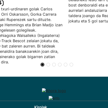
4)
bost denboraldi eta e
 txuri-urdinaren golak Carlos
aurrelari andaluziarra
, Orri Oskarsson, Gorka Carrera
taldera joango da Rea
ñaki Ruperezek sartu dituzte.
jokatu eta 5 gol sartu
e Hemmings eta Brian Madjo izan
ingelesen golegileak.
hiagoka Walsalleko (Ingalaterra)
t-Track Bescot zelaian jokatu da,
 bat zaleren aurren. Bi taldeak
enaldira banakoarekin joan dira,
ainerako golak bigarren zatian
 dira.
Kirolak