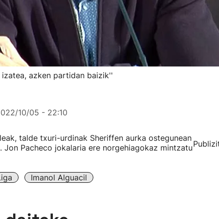
 izatea, azken partidan baizik''
022/10/05 - 22:10
leak, talde txuri-urdinak Sheriffen aurka ostegunean
Publizi
u. Jon Pacheco jokalaria ere norgehiagokaz mintzatu
iga
Imanol Alguacil