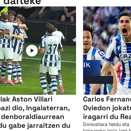
n daiteke
lak Aston Villari
Carlos Ferna
bazi dio, Ingalaterran,
Oviedon jokat
 denboraldiaurrean
iragarri du Re
du gabe jarraitzen du
Donostiara heldu eta 
belauneko lesio larri