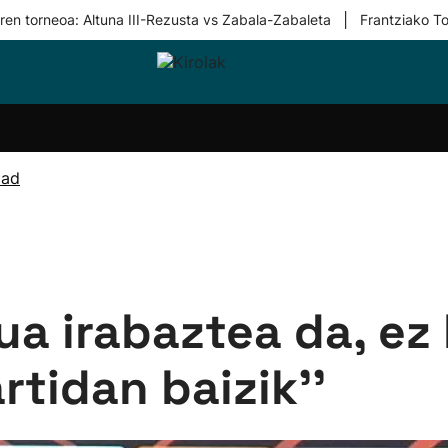
|
ren torneoa: Altuna III-Rezusta vs Zabala-Zabaleta
Frantziako To
i-
Eskubaloia
Kirolak
Atletismoa
Mendi-
Kirol
lak
360
lasterketak
gehiag
Taldeak
olaritza
Lehiaketak
Zuzenean
dad
i-
Kirol-
tzea
bideoak
l Herri
tira
ua irabaztea da, ez 
rtidan baizik''