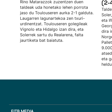
(2-
Rino Matarazzok zuzentzen duen
taldeak uda honetako lehen porrota
Talde
jaso du Toulouseren aurka 2-1 galduta.
Soler
Laugarren lagunartekoa zen txuri-
eta I
urdinentzat. Toulouseren golegileak
Georg
Vignolo eta Hidalgo izan dira, eta
dira 
Solerrek sartu du Realarena, falta
Norge
jaurtiketa bat baiatuta.
Palle
9.000
atsed
eta g
heldu
EITB MEDIA