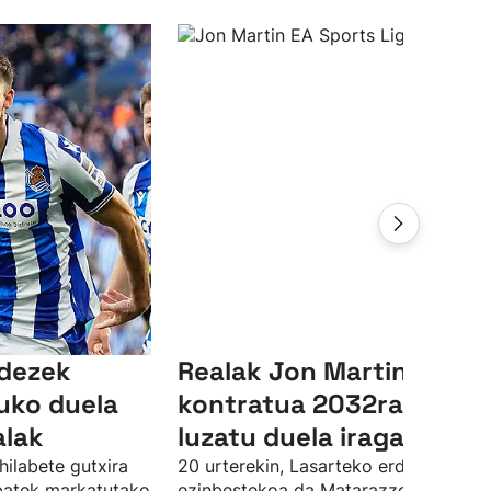
ndezek
Realak Jon Martinen
uko duela
kontratua 2032ra arte
alak
luzatu duela iragarri du
hilabete gutxira
20 urterekin, Lasarteko erdiko atzelar
 batek markatutako
ezinbestekoa da Matarazzorentzat