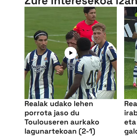
Zure interesekoa iza
Realak udako lehen
Rea
porrota jaso du
ira
Toulouseren aurkako
eta
lagunartekoan (2-1)
gal