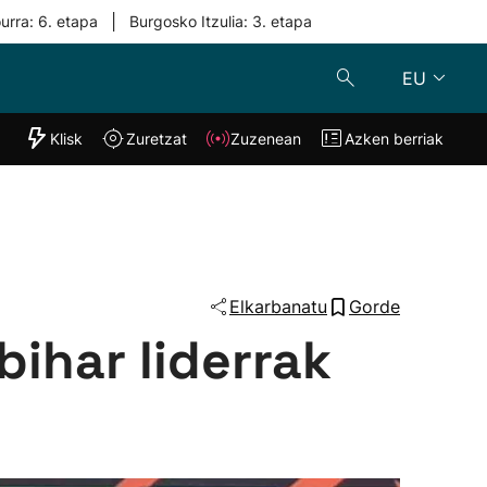
|
urra: 6. etapa
Burgosko Itzulia: 3. etapa
EU
"Helmuga"
Klisk
Zuretzat
Zuzenean
Azken berriak
Klisk
Zuzenean
o
Zuretzat
Azken berria
Elkarbanatu
Gorde
bihar liderrak