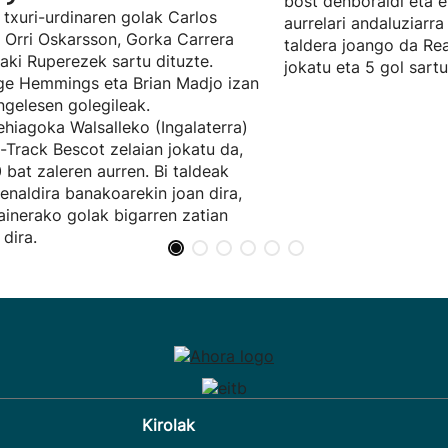
bost denboraldi eta e
 txuri-urdinaren golak Carlos
aurrelari andaluziarra
, Orri Oskarsson, Gorka Carrera
taldera joango da Rea
ñaki Ruperezek sartu dituzte.
jokatu eta 5 gol sartu
e Hemmings eta Brian Madjo izan
ingelesen golegileak.
hiagoka Walsalleko (Ingalaterra)
t-Track Bescot zelaian jokatu da,
 bat zaleren aurren. Bi taldeak
enaldira banakoarekin joan dira,
ainerako golak bigarren zatian
 dira.
Kirolak