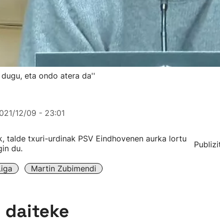
dugu, eta ondo atera da''
021/12/09 - 23:01
k, talde txuri-urdinak PSV Eindhovenen aurka lortu
Publizi
gin du.
iga
Martin Zubimendi
n daiteke