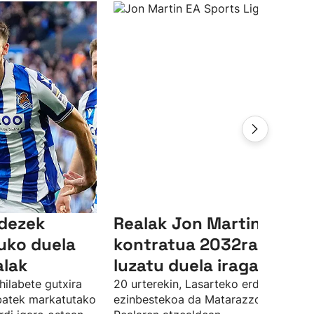
ndezek
Realak Jon Martinen
uko duela
kontratua 2032ra arte
alak
luzatu duela iragarri du
hilabete gutxira
20 urterekin, Lasarteko erdiko atzelar
 batek markatutako
ezinbestekoa da Matarazzorentzat