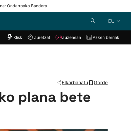
una: Ondarroako Bandera
EU
"Helmuga"
Klisk
Zuretzat
Zuzenean
Azken berriak
Klisk
Zuzenean
o
Zuretzat
Azken berria
Elkarbanatu
Gorde
ko plana bete