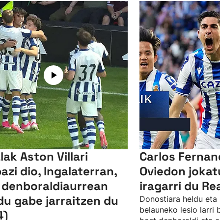
lak Aston Villari
Carlos Ferna
bazi dio, Ingalaterran,
Oviedon jokat
 denboraldiaurrean
iragarri du Re
du gabe jarraitzen du
Donostiara heldu eta 
belauneko lesio larri
4)