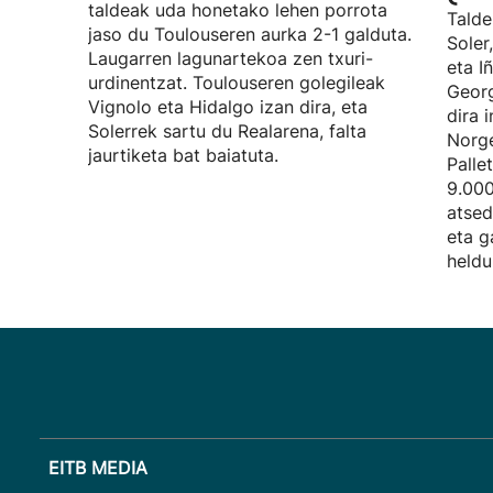
taldeak uda honetako lehen porrota
Talde
jaso du Toulouseren aurka 2-1 galduta.
Soler
Laugarren lagunartekoa zen txuri-
eta I
urdinentzat. Toulouseren golegileak
Georg
Vignolo eta Hidalgo izan dira, eta
dira 
Solerrek sartu du Realarena, falta
Norge
jaurtiketa bat baiatuta.
Palle
9.000
atsed
eta g
heldu
EITB MEDIA