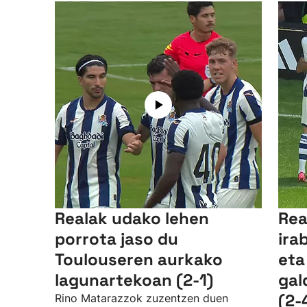
Realak udako lehen
Rea
porrota jaso du
ira
Toulouseren aurkako
eta
lagunartekoan (2-1)
gal
(2-
Rino Matarazzok zuzentzen duen