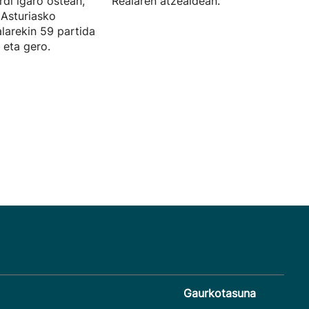
rdi igaro ostean,
Realaren atzealdean.
 Asturiasko
larekin 59 partida
 eta gero.
Gaurkotasuna