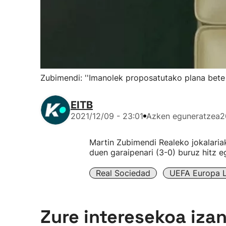
Zubimendi: ''Imanolek proposatutako plana bete 
EITB
2021/12/09 - 23:01
Azken eguneratzea
2
Martin Zubimendi Realeko jokalaria
duen garaipenari (3-0) buruz hitz e
Real Sociedad
UEFA Europa L
Zure interesekoa iza