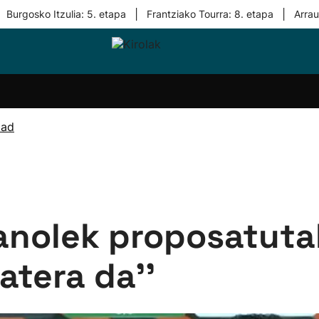
|
|
Burgosko Itzulia: 5. etapa
Frantziako Tourra: 8. etapa
Arra
i-
Eskubaloia
Kirolak
Atletismoa
Mendi-
Kirol
lak
360
lasterketak
gehiag
Taldeak
olaritza
Lehiaketak
Zuzenean
dad
i-
Kirol-
tzea
bideoak
l Herri
tira
anolek proposatuta
atera da''