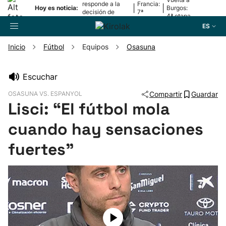
responde a la
Francia:
|
|
Hoy es noticia:
Burgos:
decisión de
7ª
4ª etapa
Oriamendi
etapa
ES
Inicio
Fútbol
Equipos
Osasuna
Buscador
Escuchar
OSASUNA VS. ESPANYOL
Compartir
Guardar
Fútbol
Lisci: “El fútbol mola
cuando hay sensaciones
Pelota
fuertes"
Remo
Baloncesto
Ciclismo