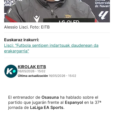
Herri-kirolak
Balonmano
Alessio Lisci. Foto: EITB
Kirolak 360
Euskaraz irakurri:
Lisci: "Futbola sentipen indartsuak daudenean da
Atletismo
erakargarria"
Carreras de montaña
KIROLAK EITB
16/05/2026 - 15:02
Última actualización
16/05/2026 - 15:02
Más deportes
"Helmuga"
El entrenador de
Osasuna
ha hablado sobre el
partido que jugarán frente al
Espanyol
en la 37ª
jornada de
LaLiga EA Sports
.