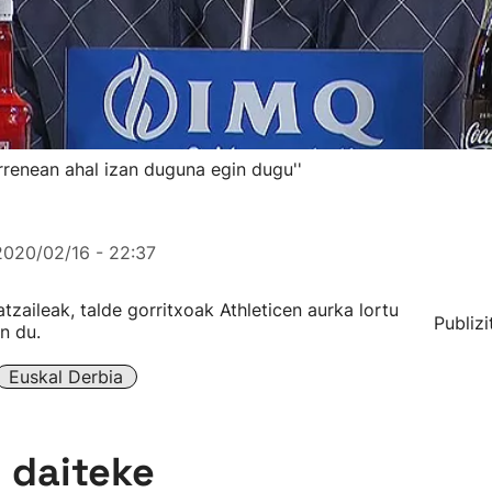
rrenean ahal izan duguna egin dugu''
2020/02/16 - 22:37
aileak, talde gorritxoak Athleticen aurka lortu
Publizi
n du.
Euskal Derbia
n daiteke