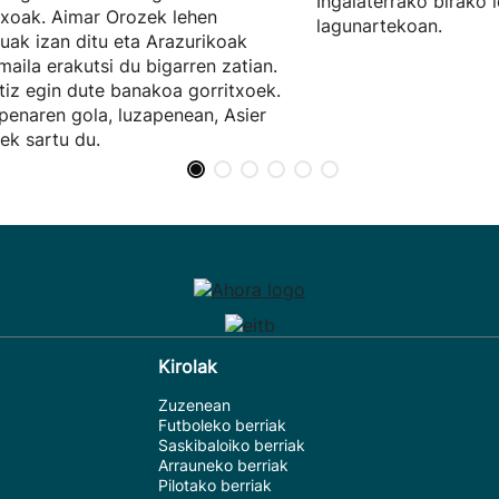
Ingalaterrako birako 
txoak. Aimar Orozek lehen
lagunartekoan.
uak izan ditu eta Arazurikoak
maila erakutsi du bigarren zatian.
tiz egin dute banakoa gorritxoek.
penaren gola, luzapenean, Asier
ek sartu du.
Kirolak
Zuzenean
Futboleko berriak
Saskibaloiko berriak
Arrauneko berriak
Pilotako berriak