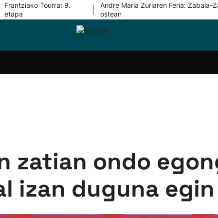
Frantziako Tourra: 9.
Andre Maria Zuriaren Feria: Zabala-Z
|
etapa
ostean
i-
Eskubaloia
Kirolak
Atletismoa
Mendi-
Kirol
lak
360
lasterketak
gehiag
Taldeak
olaritza
Lehiaketak
Zuzenean
i-
Kirol-
tzea
bideoak
l Herri
tira
en zatian ondo egon
l izan duguna egin