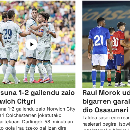
suna 1-2 gailendu zaio
Raul Morok u
wich Cityri
bigarren gar
dio Osasunari 
na 1-2 gailendu zaio Norwich City
ari Colchesterren jokatutako
Taldea sasoi ederrean
artekoan. Darlingek 58. minutuan
hasierari begira, Isp
ko gola iraultzeko gai izan dira