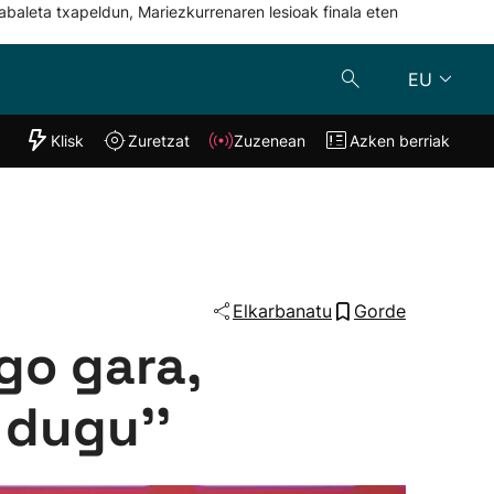
abaleta txapeldun, Mariezkurrenaren lesioak finala eten
EU
"Helmuga"
Klisk
Zuretzat
Zuzenean
Azken berriak
Klisk
Zuzenean
o
Zuretzat
Azken berria
Elkarbanatu
Gorde
go gara,
 dugu''