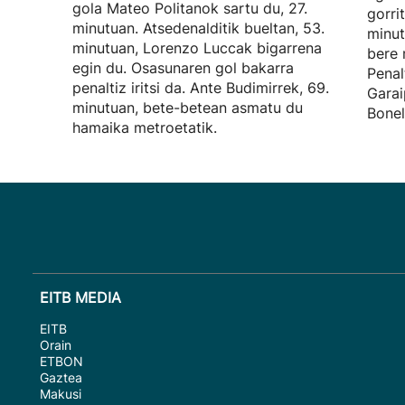
gola Mateo Politanok sartu du, 27.
gorri
minutuan. Atsedenalditik bueltan, 53.
minut
minutuan, Lorenzo Luccak bigarrena
bere 
egin du. Osasunaren gol bakarra
Penal
penaltiz iritsi da. Ante Budimirrek, 69.
Garai
minutuan, bete-betean asmatu du
Bonel
hamaika metroetatik.
EITB MEDIA
EITB
Orain
ETBON
Gaztea
Makusi