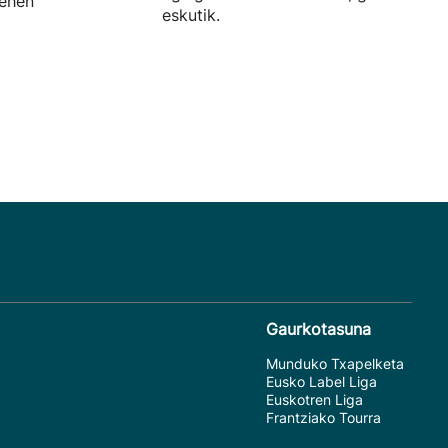
lehen
eskutik.
Gaurkotasuna
Munduko Txapelketa
Eusko Label Liga
Euskotren Liga
Frantziako Tourra