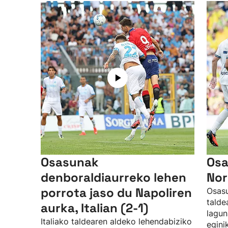
Osasunak
Osa
denboraldiaurreko lehen
Nor
porrota jaso du Napoliren
Osasu
talde
aurka, Italian (2-1)
lagun
Italiako taldearen aldeko lehendabiziko
egini