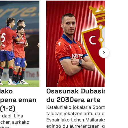
dako
Osasunak Dubasin fitxa
aipena eman
du 2030era arte
(1-2)
Kataluniako jokalaria Sporting Gijon
taldean jokatzen aritu da orain arte, 
 dabil Liga
Espainiako Lehen Mailarako aldaketa
wichen aurkako
egingo du aurrerantzean, gorritxoen