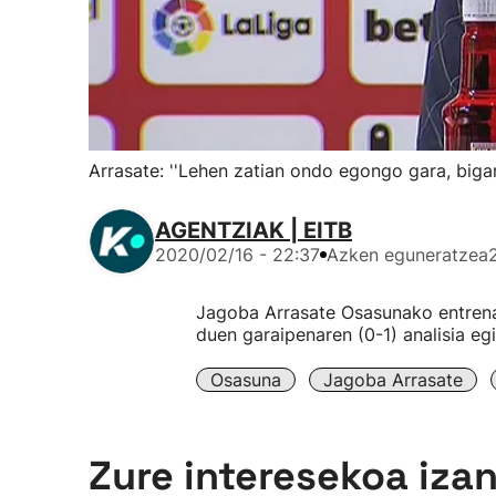
Arrasate: ''Lehen zatian ondo egongo gara, biga
AGENTZIAK | EITB
2020/02/16 - 22:37
Azken eguneratzea
Jagoba Arrasate Osasunako entrenatz
duen garaipenaren (0-1) analisia egi
Osasuna
Jagoba Arrasate
Zure interesekoa iza