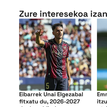
Zure interesekoa iza
Eibarrek Unai Elgezabal
Emm
fitxatu du, 2026-2027
itz