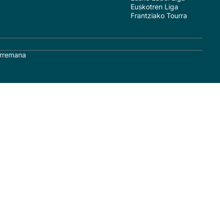
Euskotren Liga
Frantziako Tourra
rremana