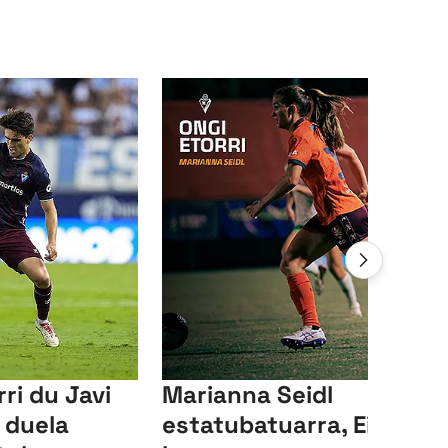
rri du Javi
Marianna Seidl
 duela
estatubatuarra, Eibarre