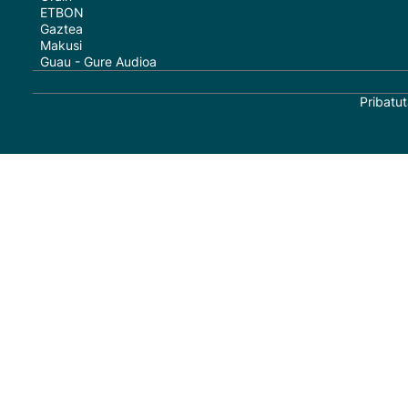
ETBON
Gaztea
Makusi
Guau - Gure Audioa
Pribatut