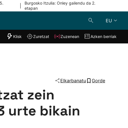
5.
Burgosko Itzulia: Onley gailendu da 2.
|
etapan
EU
"Helmuga"
Klisk
Zuretzat
Zuzenean
Azken berriak
Klisk
Zuzenean
o
Zuretzat
Azken berria
Elkarbanatu
Gorde
tzat zein
3 urte bikain