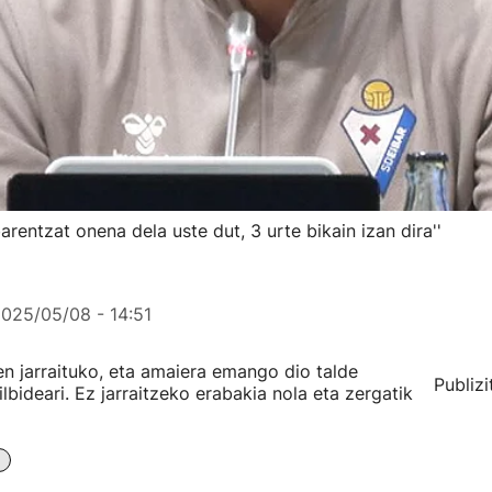
barentzat onena dela uste dut, 3 urte bikain izan dira''
025/05/08 - 14:51
en jarraituko, eta amaiera emango dio talde
Publizi
bideari. Ez jarraitzeko erabakia nola eta zergatik