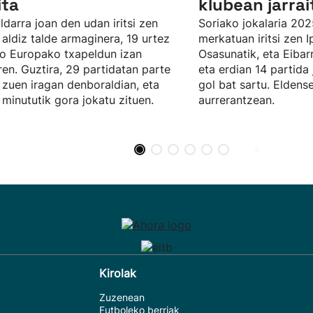
ita
klubean jarra
ldarra joan den udan iritsi zen
Soriako jokalaria 20
 aldiz talde armaginera, 19 urtez
merkatuan iritsi zen I
o Europako txapeldun izan
Osasunatik, eta Eibarr
en. Guztira, 29 partidatan parte
eta erdian 14 partida 
 zuen iragan denboraldian, eta
gol bat sartu. Eldens
 minututik gora jokatu zituen.
aurrerantzean.
Kirolak
Zuzenean
Futboleko berriak