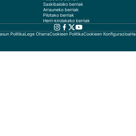
Saskibaloiko berriak
Arrauneko berriak
Pilotako berriak
Herri-kirolakeko berriak
asun Politika
Lege Oharra
Cookieen Politika
Cookieen Konfigurazioa
Ha