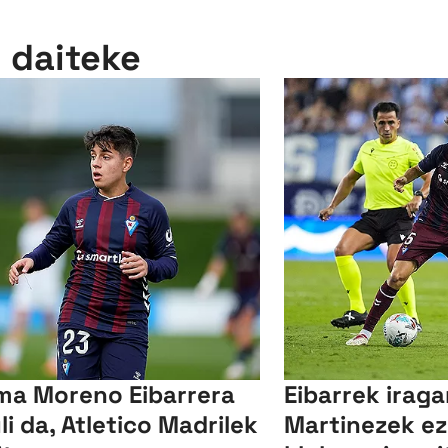
n daiteke
a Moreno Eibarrera
Eibarrek iraga
uli da, Atletico Madrilek
Martinezek ez