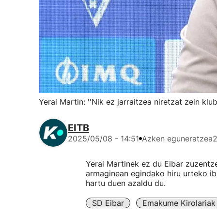
Yerai Martin: ''Nik ez jarraitzea niretzat zein klu
EITB
2025/05/08 - 14:51
Azken eguneratzea
2
Yerai Martinek ez du Eibar zuzentz
armaginean egindako hiru urteko ibil
hartu duen azaldu du.
SD Eibar
Emakume Kirolariak