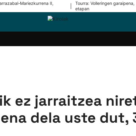
arrazabal-Mariezkurrena II,
Tourra: Volleringen garaipena, 
|
etapan
i-
Eskubaloia
Kirolak
Atletismoa
Mendi-
Kirol
lak
360
lasterketak
gehiag
Taldeak
olaritza
Lehiaketak
Zuzenean
i-
Kirol-
tzea
bideoak
l Herri
tira
ik ez jarraitzea nire
ena dela uste dut, 