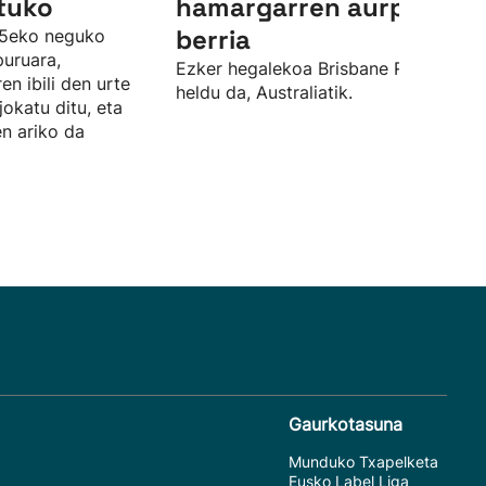
ituko
hamargarren aurpegi
berria
25eko neguko
puruara,
Ezker hegalekoa Brisbane Roar taldet
en ibili den urte
heldu da, Australiatik.
jokatu ditu, eta
en ariko da
Gaurkotasuna
Munduko Txapelketa
Eusko Label Liga