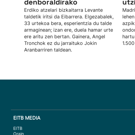
denboraldirako
utz
Erdiko atzelari bizkaitarra Levante
Madri
taldetik iritsi da Eibarrera. Elgezabalek,
lehen
33 urtekoa bera, esperientzia du talde
azpik
armaginean; izan ere, duela hamar urte
ondor
ere aritu zen bertan. Gainera, Angel
hartu
Tronchok ez du jarraituko Jokin
1.500
Aranbarriren taldean.
EITB MEDIA
EITB
Orain