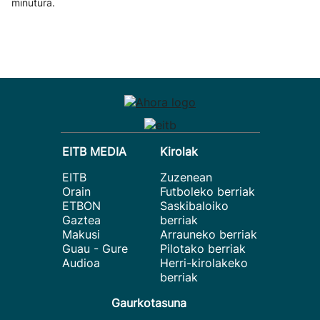
minutura.
EITB MEDIA
Kirolak
EITB
Zuzenean
Orain
Futboleko berriak
ETBON
Saskibaloiko
Gaztea
berriak
Makusi
Arrauneko berriak
Guau - Gure
Pilotako berriak
Audioa
Herri-kirolakeko
berriak
Gaurkotasuna