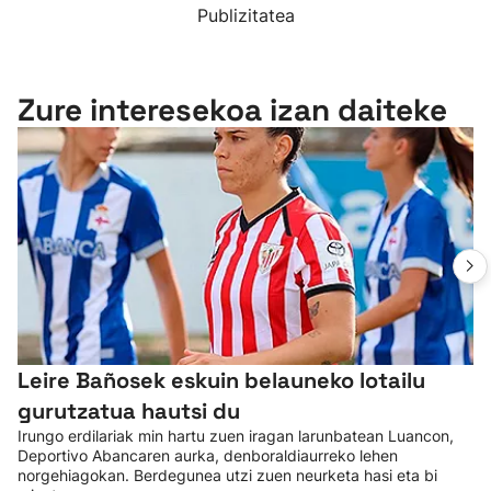
Publizitatea
Zure interesekoa izan daiteke
Leire Bañosek eskuin belauneko lotailu
gurutzatua hautsi du
Irungo erdilariak min hartu zuen iragan larunbatean Luancon,
Deportivo Abancaren aurka, denboraldiaurreko lehen
norgehiagokan. Berdegunea utzi zuen neurketa hasi eta bi