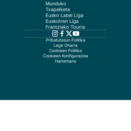
Munduko
Txapelketa
Eusko Label Liga
Euskotren Liga
Frantziako Tourra
Pribatutasun Politika
Lege Oharra
Cookieen Politika
Cookieen Konfigurazioa
Harremana