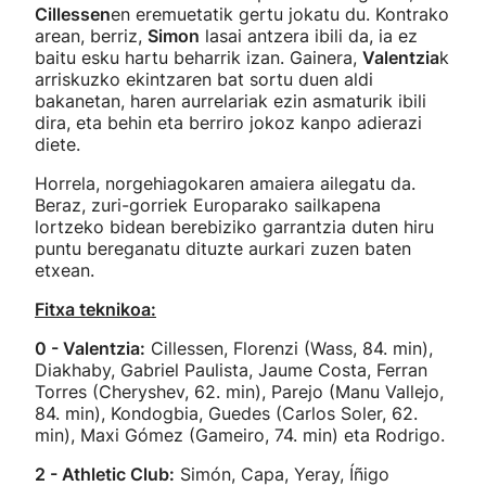
Cillessen
en eremuetatik gertu jokatu du. Kontrako
arean, berriz,
Simon
lasai antzera ibili da, ia ez
baitu esku hartu beharrik izan. Gainera,
Valentzia
k
arriskuzko ekintzaren bat sortu duen aldi
bakanetan, haren aurrelariak ezin asmaturik ibili
dira, eta behin eta berriro jokoz kanpo adierazi
diete.
Horrela, norgehiagokaren amaiera ailegatu da.
Beraz, zuri-gorriek Europarako sailkapena
lortzeko bidean berebiziko garrantzia duten hiru
puntu bereganatu dituzte aurkari zuzen baten
etxean.
Fitxa teknikoa:
0 - Valentzia:
Cillessen, Florenzi (Wass, 84. min),
Diakhaby, Gabriel Paulista, Jaume Costa, Ferran
Torres (Cheryshev, 62. min), Parejo (Manu Vallejo,
84. min), Kondogbia, Guedes (Carlos Soler, 62.
min), Maxi Gómez (Gameiro, 74. min) eta Rodrigo.
2 - Athletic Club:
Simón, Capa, Yeray, Íñigo