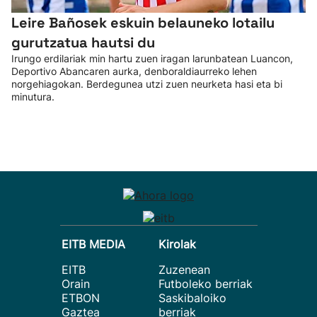
Leire Bañosek eskuin belauneko lotailu
gurutzatua hautsi du
Irungo erdilariak min hartu zuen iragan larunbatean Luancon,
Deportivo Abancaren aurka, denboraldiaurreko lehen
norgehiagokan. Berdegunea utzi zuen neurketa hasi eta bi
minutura.
EITB MEDIA
Kirolak
EITB
Zuzenean
Orain
Futboleko berriak
ETBON
Saskibaloiko
Gaztea
berriak