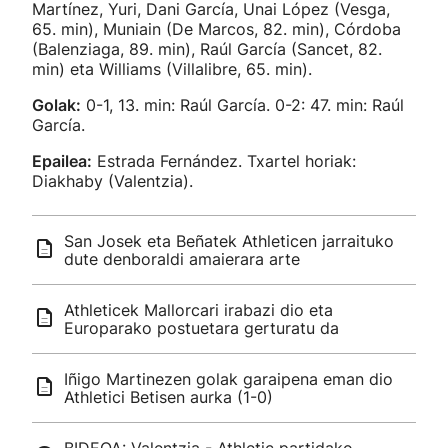
Martínez, Yuri, Dani García, Unai López (Vesga,
65. min), Muniain (De Marcos, 82. min), Córdoba
(Balenziaga, 89. min), Raúl García (Sancet, 82.
min) eta Williams (Villalibre, 65. min).
Golak:
0-1, 13. min: Raúl García. 0-2: 47. min: Raúl
García.
Epailea:
Estrada Fernández. Txartel horiak:
Diakhaby (Valentzia).
San Josek eta Beñatek Athleticen jarraituko
dute denboraldi amaierara arte
Athleticek Mallorcari irabazi dio eta
Europarako postuetara gerturatu da
Iñigo Martinezen golak garaipena eman dio
Athletici Betisen aurka (1-0)