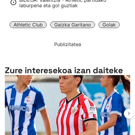
BIDEOA: Valentzia - Athletic partidako
laburpena eta gol guztiak
Athletic Club
Gaizka Garitano
Golak
Publizitatea
Zure interesekoa izan daiteke