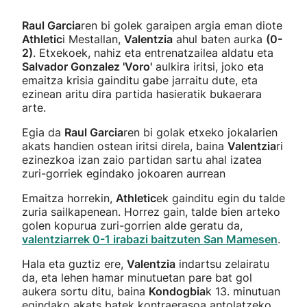
Raul Garcia
ren bi golek garaipen argia eman diote
Athletic
i Mestallan,
Valentzia
ahul baten aurka
(0-
2)
. Etxekoek, nahiz eta entrenatzailea aldatu eta
Salvador Gonzalez 'Voro'
aulkira iritsi, joko eta
emaitza krisia gainditu gabe jarraitu dute, eta
ezinean aritu dira partida hasieratik bukaerara
arte.
Egia da
Raul Garcia
ren bi golak etxeko jokalarien
akats handien ostean iritsi direla, baina
Valentzia
ri
ezinezkoa izan zaio partidan sartu ahal izatea
zuri-gorriek egindako jokoaren aurrean
Emaitza horrekin,
Athletic
ek gainditu egin du talde
zuria sailkapenean. Horrez gain, talde bien arteko
golen kopurua zuri-gorrien alde geratu da,
valentziarrek 0-1 irabazi baitzuten San Mamesen
.
Hala eta guztiz ere,
Valentzia
indartsu zelairatu
da, eta lehen hamar minutuetan pare bat gol
aukera sortu ditu, baina
Kondogbia
k 13. minutuan
egindako akats batek kontraerasoa antolatzeko