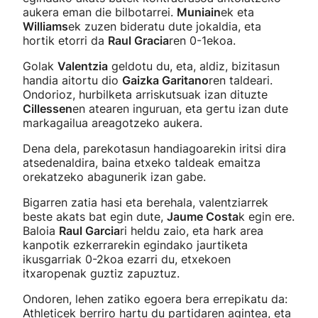
aukera eman die bilbotarrei.
Muniain
ek eta
Williams
ek zuzen bideratu dute jokaldia, eta
hortik etorri da
Raul Gracia
ren 0-1ekoa.
Golak
Valentzia
geldotu du, eta, aldiz, bizitasun
handia aitortu dio
Gaizka Garitano
ren taldeari.
Ondorioz, hurbilketa arriskutsuak izan dituzte
Cillessen
en atearen inguruan, eta gertu izan dute
markagailua areagotzeko aukera.
Dena dela, parekotasun handiagoarekin iritsi dira
atsedenaldira, baina etxeko taldeak emaitza
orekatzeko abagunerik izan gabe.
Bigarren zatia hasi eta berehala, valentziarrek
beste akats bat egin dute,
Jaume Costa
k egin ere.
Baloia
Raul Garcia
ri heldu zaio, eta hark area
kanpotik ezkerrarekin egindako jaurtiketa
ikusgarriak 0-2koa ezarri du, etxekoen
itxaropenak guztiz zapuztuz.
Ondoren, lehen zatiko egoera bera errepikatu da:
Athleticek berriro hartu du partidaren agintea, eta