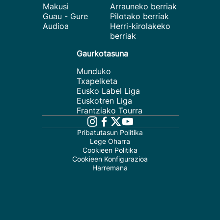
Makusi
Arrauneko berriak
Guau - Gure
Pilotako berriak
Audioa
Herri-kirolakeko
berriak
Gaurkotasuna
Munduko
Txapelketa
Eusko Label Liga
Euskotren Liga
Frantziako Tourra
Pribatutasun Politika
Lege Oharra
Cookieen Politika
Cookieen Konfigurazioa
Harremana