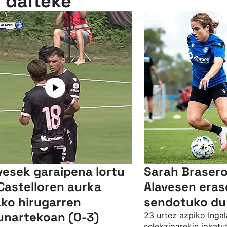
n daiteke
vesek garaipena lortu
Sarah Brasero
Castelloren aurka
Alavesen eras
ko hirugarren
sendotuko du
unartekoan (0-3)
23 urtez azpiko Ingal
selekzioarekin jokat