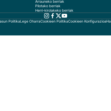
Arrauneko berriak
Pilotako berriak
Herri-kirolakeko berriak
asun Politika
Lege Oharra
Cookieen Politika
Cookieen Konfigurazioa
Ha