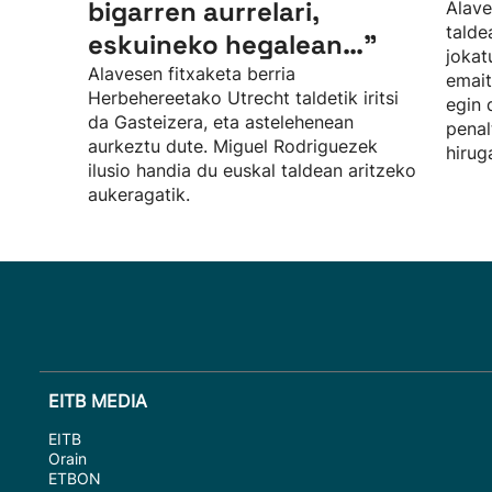
bigarren aurrelari,
Alave
talde
eskuineko hegalean…”
jokat
Alavesen fitxaketa berria
emait
Herbehereetako Utrecht taldetik iritsi
egin 
da Gasteizera, eta astelehenean
penal
aurkeztu dute. Miguel Rodriguezek
hirug
ilusio handia du euskal taldean aritzeko
aukeragatik.
EITB MEDIA
EITB
Orain
ETBON