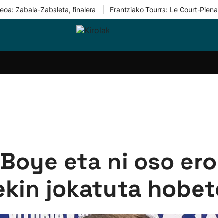
|
eoa: Zabala-Zabaleta, finalera
Frantziako Tourra: Le Court-Piena
i-
Eskubaloia
Kirolak
Atletismoa
Mendi-
Kirol
lak
360
lasterketak
gehiag
Taldeak
olaritza
Lehiaketak
Zuzenean
i-
Kirol-
tzea
bideoak
l Herri
tira
'Boye eta ni oso er
ekin jokatuta hobeto