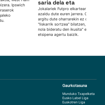
saria dela eta
eizera. Ipswich
Jokalariek Futpro elkartearen bidez
Braserok
azaldu dute euren jarrera. Gainera,
galeko
argitu dute oharrarekin ez dutela
du.
"liskarrik sortzea" bilatzen, "egoera
nola bideratu den ikusita" euren
etsipena agertu baizik.
Gaurkotasuna
Munduko Txapelketa
Eusko Label Liga
Euskotren Liga