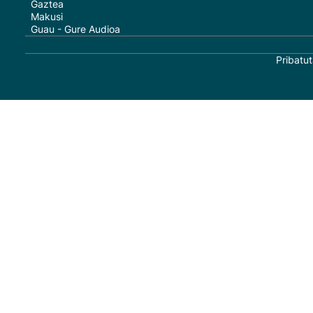
Gaztea
Makusi
Guau - Gure Audioa
Pribatut