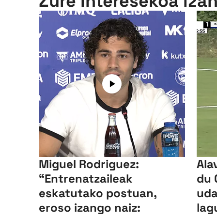
Zure interesekoa iza
Miguel Rodriguez:
Ala
“Entrenatzaileak
du 
eskatutako postuan,
uda
eroso izango naiz:
lag