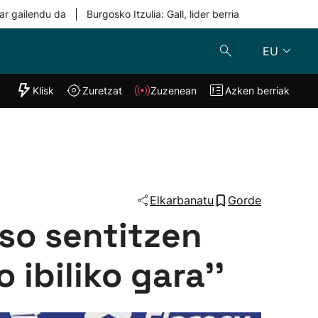
|
ar gailendu da
Burgosko Itzulia: Gall, lider berria
EU
"Helmuga"
Klisk
Zuretzat
Zuzenean
Azken berriak
Klisk
Zuzenean
o
Zuretzat
Azken berria
Elkarbanatu
Gorde
oso sentitzen
 ibiliko gara''