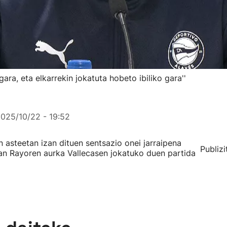
ara, eta elkarrekin jokatuta hobeto ibiliko gara''
025/10/22 - 19:52
 asteetan izan dituen sentsazio onei jarraipena
Publizi
an Rayoren aurka Vallecasen jokatuko duen partida