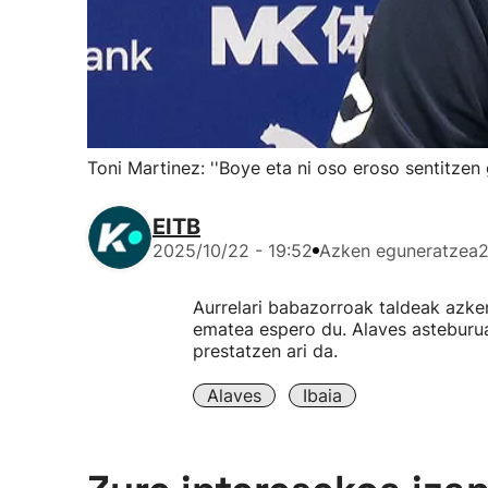
Toni Martinez: ''Boye eta ni oso eroso sentitzen g
EITB
2025/10/22 - 19:52
Azken eguneratzea
2
Aurrelari babazorroak taldeak azken
ematea espero du. Alaves asteburu
prestatzen ari da.
Alaves
Ibaia