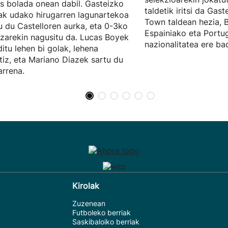
s bolada onean dabil. Gasteizko
taldetik iritsi da Gast
ak udako hirugarren lagunartekoa
Town taldean hezia, 
u du Castelloren aurka, eta 0-3ko
Espainiako eta Portu
zarekin nagusitu da. Lucas Boyek
nazionalitatea ere ba
ditu lehen bi golak, lehena
tiz, eta Mariano Diazek sartu du
arrena.
Kirolak
Zuzenean
Futboleko berriak
Saskibaloiko berriak