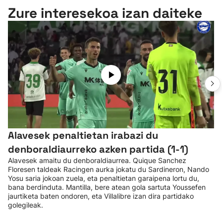
Zure interesekoa izan daiteke
Alavesek penaltietan irabazi du
denboraldiaurreko azken partida (1-1)
Alavesek amaitu du denboraldiaurrea. Quique Sanchez
Floresen taldeak Racingen aurka jokatu du Sardineron, Nando
Yosu saria jokoan zuela, eta penaltietan garaipena lortu du,
bana berdinduta. Mantilla, bere atean gola sartuta Youssefen
jaurtiketa baten ondoren, eta Villalibre izan dira partidako
golegileak.