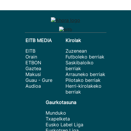
EITB MEDIA
Kirolak
EITB
Zuzenean
Orain
Futboleko berriak
ETBON
Saskibaloiko
Gaztea
berriak
Makusi
Arrauneko berriak
Guau - Gure
Pilotako berriak
Audioa
Herri-kirolakeko
berriak
Gaurkotasuna
Munduko
Txapelketa
Eusko Label Liga
Euskotren Liga