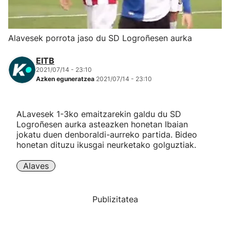
Herri-kirolak
Alavesek porrota jaso du SD Logroñesen aurka
Eskubaloia
EITB
2021/07/14 - 23:10
Kirolak 360
Azken eguneratzea
2021/07/14 - 23:10
Atletismoa
ALavesek 1-3ko emaitzarekin galdu du SD
Logroñesen aurka asteazken honetan Ibaian
Mendi-lasterketak
jokatu duen denboraldi-aurreko partida. Bideo
honetan dituzu ikusgai neurketako golguztiak.
Kirol gehiago
Alaves
"Helmuga"
Publizitatea