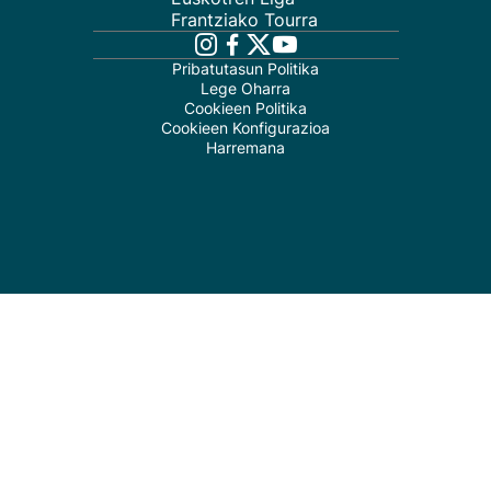
Frantziako Tourra
Pribatutasun Politika
Lege Oharra
Cookieen Politika
Cookieen Konfigurazioa
Harremana