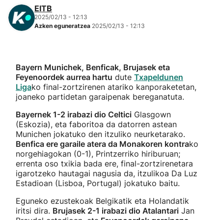
EITB
2025/02/13 - 12:13
Azken eguneratzea
2025/02/13 - 12:13
Bayern Munichek, Benficak, Brujasek eta
Feyenoordek aurrea hartu
dute
Txapeldunen
Liga
ko final-zortzirenen atariko kanporaketetan,
joaneko partidetan garaipenak bereganatuta.
Bayernek 1-2 irabazi dio Celtici
Glasgown
(Eskozia), eta faboritoa da datorren astean
Munichen jokatuko den itzuliko neurketarako.
Benfica ere garaile atera da Monakoren kontra
ko
norgehiagokan (0-1), Printzerriko hiriburuan;
errenta oso txikia bada ere, final-zortzirenetara
igarotzeko hautagai nagusia da, itzulikoa Da Luz
Estadioan (Lisboa, Portugal) jokatuko baitu.
Eguneko ezustekoak Belgikatik eta Holandatik
iritsi dira.
Brujasek 2-1 irabazi dio Atalantari
Jan