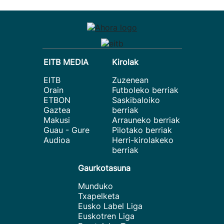
EITB MEDIA
Kirolak
EITB
Zuzenean
Orain
Futboleko berriak
ETBON
Saskibaloiko
Gaztea
berriak
Makusi
Arrauneko berriak
Guau - Gure
Pilotako berriak
Audioa
Herri-kirolakeko
berriak
Gaurkotasuna
Munduko
Txapelketa
Eusko Label Liga
Euskotren Liga