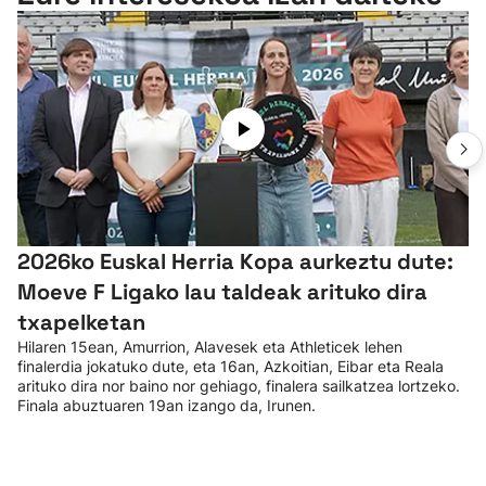
2026ko Euskal Herria Kopa aurkeztu dute:
Moeve F Ligako lau taldeak arituko dira
txapelketan
Hilaren 15ean, Amurrion, Alavesek eta Athleticek lehen
finalerdia jokatuko dute, eta 16an, Azkoitian, Eibar eta Reala
arituko dira nor baino nor gehiago, finalera sailkatzea lortzeko.
Finala abuztuaren 19an izango da, Irunen.