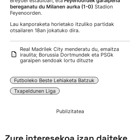
Breydel estadioan, eta
Feyenoordek garaipena
bereganatu du Milanen aurka (1-0)
Stadion
Feyenoorden.
Lau kanporaketa horietako itzuliko partidak
otsailaren 18an jokatuko dira.
Real Madrilek City menderatu du, emaitza
iraulita; Borussia Dortmundek eta PSGk
garaipen sendoak lortu dituzte
Futboleko Beste Lehiaketa Batzuk
Txapeldunen Liga
Publizitatea
Zure interesekoa izan daiteke