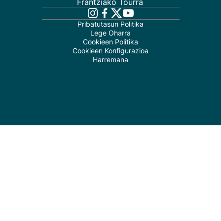
Frantziako Tourra
Pribatutasun Politika
Lege Oharra
Cookieen Politika
Cookieen Konfigurazioa
Harremana