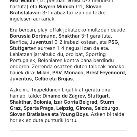
Real Madril
(12. postuan,
Brest
0-3 mendean
hartuta) eta
Bayern Munich
(11.,
Slovan
Bratistalavari
3-1 irabazita) izan daitezke
ingelesen aurkariak.
Era berean, play-offak jokatzeko multzoan daude
Borussia Dortmund
,
Shakthar
3-1 garaituta,
Benfica,
Juventus
i 0-2 irabazi ostean, eta
PSG
,
Stuttgart
en aurrean 1-4 nagusi izan da eta.
Lehiatzen jarraituko du, oro bat, Sporting
Portugalek, Boloniaren kontra bana berdindu
ondoren. Zerrenda osatzen duten taldeak honako
hauek dira:
Milan, PSV, Monaco, Brest Feyenoord,
Juventus, Celtic eta Brujas
.
Azkenik, Txapeldunen Ligatik at geratu dira
hamabi talde:
Dinamo de Zagrev, Stuttgart,
Shakthar, Bolonia, Izar Gorria Belgrad, Sturm
Graz, Sparta Praga, Leipzig, Girona, Salzburgo,
Slovan Bratislava eta Young Boys
. Azken bi talde
horiek ez dute punturik lortu.