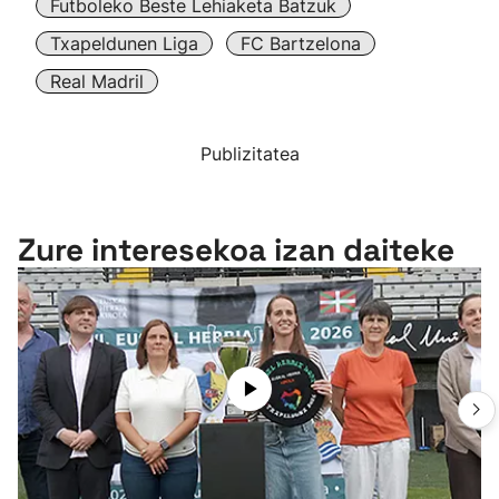
Futboleko Beste Lehiaketa Batzuk
Txapeldunen Liga
FC Bartzelona
Real Madril
Publizitatea
Zure interesekoa izan daiteke