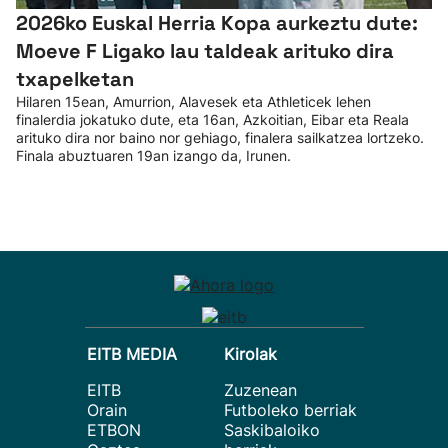
2026ko Euskal Herria Kopa aurkeztu dute:
Moeve F Ligako lau taldeak arituko dira
txapelketan
Hilaren 15ean, Amurrion, Alavesek eta Athleticek lehen
finalerdia jokatuko dute, eta 16an, Azkoitian, Eibar eta Reala
arituko dira nor baino nor gehiago, finalera sailkatzea lortzeko.
Finala abuztuaren 19an izango da, Irunen.
EITB MEDIA
Kirolak
EITB
Zuzenean
Orain
Futboleko berriak
ETBON
Saskibaloiko