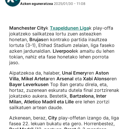
Azken eguneratzea
2025/01/30 - 11:08
Manchester City
k
Txapeldunen Liga
k play-offa
jokatzeko sailkatzea lortu zuen asteazken
honetan,
Brujas
en kontrako partida iraultzea
lortuta (3-1), Etihad Stadium zelaian, liga faseko
azken jardunaldian.
Liverpool
ek amaitu du lehen
tokian, nahiz eta fase honetako lehen porrota
jaso.
Aipatzekoa da, halaber,
Unai Emery
ren
Aston
Villa
,
Mikel Arteta
ren
Arsenal
eta
Xabi Alonso
ren
Bayer Leverkusen
Top 8an geratu direla, eta,
hortaz, zuzenean eskuratu dutela final zortzirenak
jokatzeko aukera. Bestetik,
Bartzelona, Inter
Milan, Atletico Madril eta Lille
ere lehen zortzi
sailkatuen artean daude.
Azkenean, beraz,
City
play-offetan izango da, liga
fasea 22. lekuan bukatu eta gero. Horrenbestez,