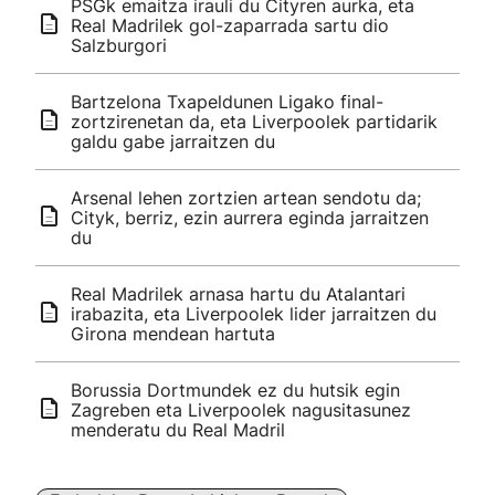
PSGk emaitza irauli du Cityren aurka, eta
Real Madrilek gol-zaparrada sartu dio
Salzburgori
Bartzelona Txapeldunen Ligako final-
zortzirenetan da, eta Liverpoolek partidarik
galdu gabe jarraitzen du
Arsenal lehen zortzien artean sendotu da;
Cityk, berriz, ezin aurrera eginda jarraitzen
du
Real Madrilek arnasa hartu du Atalantari
irabazita, eta Liverpoolek lider jarraitzen du
Girona mendean hartuta
Borussia Dortmundek ez du hutsik egin
Zagreben eta Liverpoolek nagusitasunez
menderatu du Real Madril