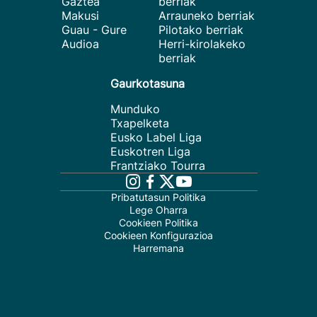
Gaztea
berriak
Makusi
Arrauneko berriak
Guau - Gure
Pilotako berriak
Audioa
Herri-kirolakeko
berriak
Gaurkotasuna
Munduko
Txapelketa
Eusko Label Liga
Euskotren Liga
Frantziako Tourra
Pribatutasun Politika
Lege Oharra
Cookieen Politika
Cookieen Konfigurazioa
Harremana