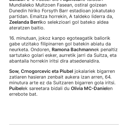
Mundialeko Multzoen Fasean, ostiral goizean
Dunedin hiriko Forsyth Barr estadioan jokatutako
partidan. Emaitza horrekin, A taldeko liderra da,
Zeelanda Berri
ko selekzioari gol bateko aldea
ateratzen baitio.
16. minutuan, jokoz kanpo egoteagatik baliorik
gabe utzitako filipinarren gol batekin abiatu da
neurketa. Ondoren,
Ramona Bachmann
ek penaltiz
sartutako golari esker, aurretik jarri da Suitza, eta
abantaila horrekin iritsi dira atsedenaldira.
Sow, Crnogorcevic eta Piubel
jokalariek bigarren
zatiaren hasieran zenbait aukera izan arren, 64.
minutura arte ez da Suitzaren bigarren gola iritsi.
Puibel
ek sareetara bidali du
Olivia MC-Daniel
en
errebote bat.