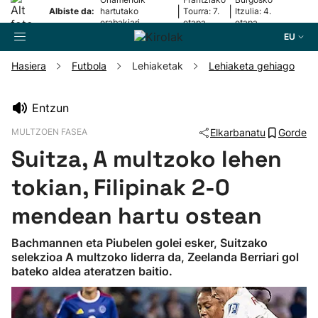
|
|
Albiste da:
hartutako
Tourra: 7.
Itzulia: 4.
erabakiari
etapa
etapa
erantzun dio
EU
Hasiera
Futbola
Lehiaketak
Lehiaketa gehiago
Bilatzailea
Entzun
MULTZOEN FASEA
Elkarbanatu
Gorde
Futbola
Suitza, A multzoko lehen
Pilota
tokian, Filipinak 2-0
mendean hartu ostean
Arrauna
Bachmannen eta Piubelen golei esker, Suitzako
selekzioa A multzoko liderra da, Zeelanda Berriari gol
Saskibaloia
bateko aldea ateratzen baitio.
Txirrindularitza