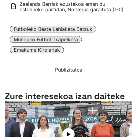
Zeelanda Berriak ezustekoa eman du
estreineko partidan, Norvegia garaituta (1-0)
Futboleko Beste Lehiaketa Batzuk
Munduko Futbol Txapelketa
Emakume Kirolariak
Publizitatea
Zure interesekoa izan daiteke