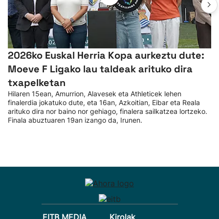
2026ko Euskal Herria Kopa aurkeztu dute:
Moeve F Ligako lau taldeak arituko dira
txapelketan
Hilaren 15ean, Amurrion, Alavesek eta Athleticek lehen
finalerdia jokatuko dute, eta 16an, Azkoitian, Eibar eta Reala
arituko dira nor baino nor gehiago, finalera sailkatzea lortzeko.
Finala abuztuaren 19an izango da, Irunen.
EITB MEDIA
Kirolak