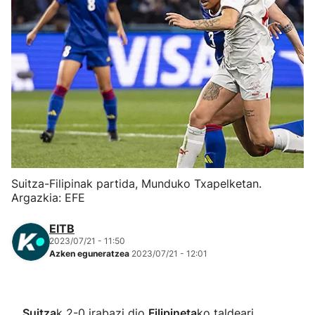
Herri-kirolak
Eskubaloia
Kirolak 360
Atletismoa
Mendi-lasterketak
Suitza-Filipinak partida, Munduko Txapelketan.
Argazkia: EFE
Kirol gehiago
EITB
2023/07/21 - 11:50
"Helmuga"
Azken eguneratzea
2023/07/21 - 12:01
Suitza
k 2-0 irabazi dio
Filipineta
ko taldeari