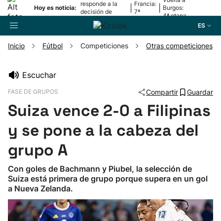
responde a la
Francia:
|
|
Hoy es noticia:
Burgos:
decisión de
7ª
4ª etapa
Oriamendi
etapa
ES
Inicio
Fútbol
Competiciones
Otras competiciones
Buscador
Escuchar
FASE DE GRUPOS
Compartir
Guardar
Fútbol
Suiza vence 2-0 a Filipinas
Pelota
y se pone a la cabeza del
grupo A
Remo
Con goles de Bachmann y Piubel, la selección de
Suiza está primera de grupo porque supera en un gol
Baloncesto
a Nueva Zelanda.
Ciclismo