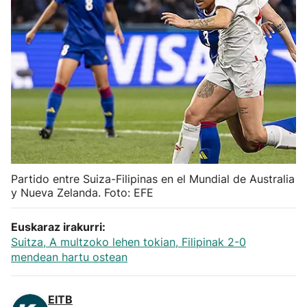
Herri-kirolak
Balonmano
Kirolak 360
Atletismo
Carreras de montaña
Partido entre Suiza-Filipinas en el Mundial de Australia
y Nueva Zelanda. Foto: EFE
Más deportes
Euskaraz irakurri:
Suitza, A multzoko lehen tokian, Filipinak 2-0
"Helmuga"
mendean hartu ostean
EITB