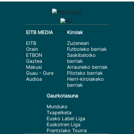
EITB MEDIA
Kirolak
EITB
Zuzenean
Orain
Futboleko berriak
ETBON
Saskibaloiko
Gaztea
berriak
Makusi
Arrauneko berriak
Guau - Gure
Pilotako berriak
Audioa
Herri-kirolakeko
berriak
Gaurkotasuna
Munduko
Txapelketa
Eusko Label Liga
Euskotren Liga
Frantziako Tourra