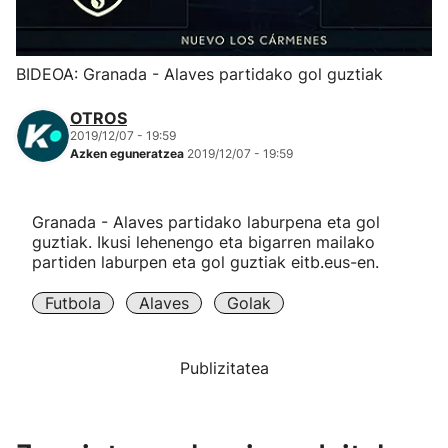
Herri-kirolak
BIDEOA: Granada - Alaves partidako gol guztiak
Eskubaloia
OTROS
2019/12/07 - 19:59
Kirolak 360
Azken eguneratzea
2019/12/07 - 19:59
Atletismoa
Granada - Alaves partidako laburpena eta gol
guztiak. Ikusi lehenengo eta bigarren mailako
Mendi-lasterketak
partiden laburpen eta gol guztiak eitb.eus-en.
Futbola
Alaves
Golak
Kirol gehiago
"Helmuga"
Publizitatea