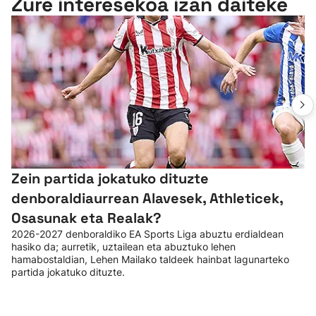
Zure interesekoa izan daiteke
Zein partida jokatuko dituzte
denboraldiaurrean Alavesek, Athleticek,
Osasunak eta Realak?
2026-2027 denboraldiko EA Sports Liga abuztu erdialdean
hasiko da; aurretik, uztailean eta abuztuko lehen
hamabostaldian, Lehen Mailako taldeek hainbat lagunarteko
partida jokatuko dituzte.