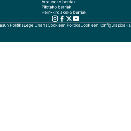
Arrauneko berriak
Pilotako berriak
Herri-kirolakeko berriak
asun Politika
Lege Oharra
Cookieen Politika
Cookieen Konfigurazioa
Ha