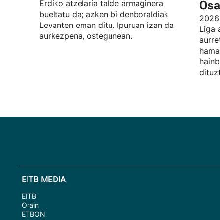
Osa
Erdiko atzelaria talde armaginera
bueltatu da; azken bi denboraldiak
2026
Levanten eman ditu. Ipuruan izan da
Liga 
aurkezpena, ostegunean.
aurre
hamab
hainb
dituz
EITB MEDIA
EITB
Orain
ETBON