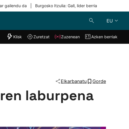
|
ar gailendu da
Burgosko Itzulia: Gall, lider berria
EU
"Helmuga"
Klisk
Zuretzat
Zuzenean
Azken berriak
Klisk
Zuzenean
o
Zuretzat
Azken berria
Elkarbanatu
Gorde
aren laburpena