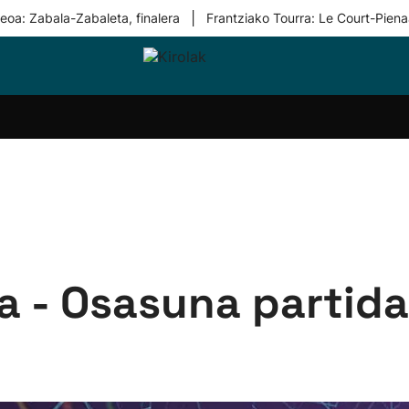
|
eoa: Zabala-Zabaleta, finalera
Frantziako Tourra: Le Court-Piena
i-
Eskubaloia
Kirolak
Atletismoa
Mendi-
Kirol
lak
360
lasterketak
gehiag
Taldeak
olaritza
Lehiaketak
Zuzenean
i-
Kirol-
tzea
bideoak
l Herri
tira
a - Osasuna partid