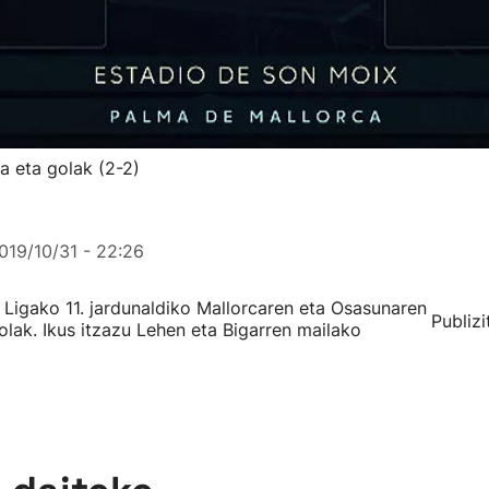
a eta golak (2-2)
019/10/31 - 22:26
Ligako 11. jardunaldiko Mallorcaren eta Osasunaren
Publizi
lak. Ikus itzazu Lehen eta Bigarren mailako