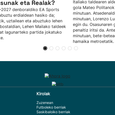
sunak eta Realak?
Italiako taldearen al
gola Mateo Politanok 
-2027 denboraldiko EA Sports
minutuan. Atsedenaldi
abuztu erdialdean hasiko da;
minutuan, Lorenzo Lu
tik, uztailean eta abuztuko lehen
egin du. Osasunaren 
ostaldian, Lehen Mailako taldeek
penaltiz iritsi da. Ant
at lagunarteko partida jokatuko
minutuan, bete-bete
te.
hamaika metroetatik.
Kirolak
Zuzenean
Futboleko berriak
Saskibaloiko berriak