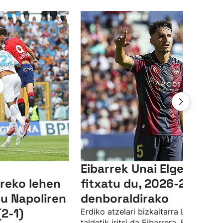
Eibarrek Unai Elgezabal
reko lehen
fitxatu du, 2026-2027
du Napoliren
denboraldirako
(2-1)
Erdiko atzelari bizkaitarra Levante
taldetik iritsi da Eibarrera. Elgezabale