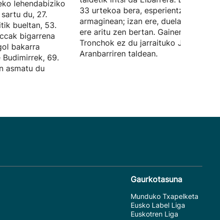
deko lehendabiziko
33 urtekoa bera, esperientzia du tald
sartu du, 27.
armaginean; izan ere, duela hamar ur
tik bueltan, 53.
ere aritu zen bertan. Gainera, Angel
ccak bigarrena
Tronchok ez du jarraituko Jokin
gol bakarra
Aranbarriren taldean.
e Budimirrek, 69.
an asmatu du
Gaurkotasuna
Munduko Txapelketa
Eusko Label Liga
Euskotren Liga