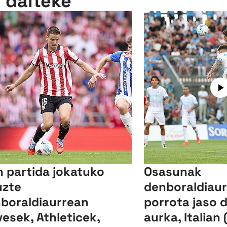
n daiteke
n partida jokatuko
Osasunak
uzte
denboraldiaur
boraldiaurrean
porrota jaso 
vesek, Athleticek,
aurka, Italian 