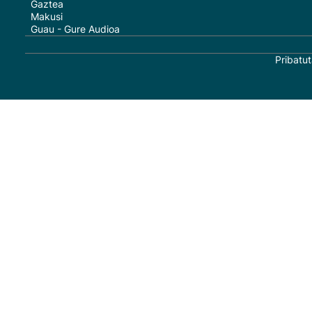
Gaztea
Makusi
Guau - Gure Audioa
Pribatut