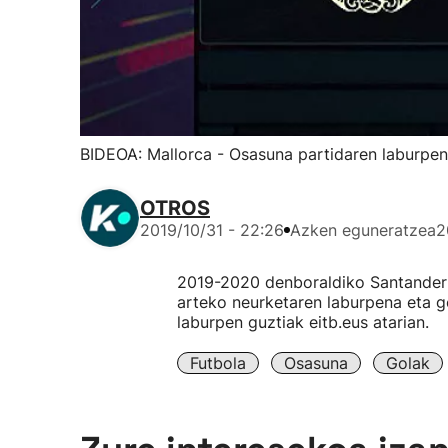
BIDEOA: Mallorca - Osasuna partidaren laburpen
OTROS
2019/10/31 - 22:26
Azken eguneratzea
2
2019-2020 denboraldiko Santander 
arteko neurketaren laburpena eta go
laburpen guztiak eitb.eus atarian.
Futbola
Osasuna
Golak