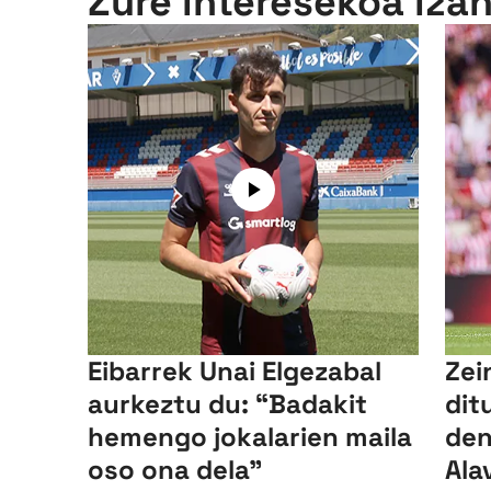
Zure interesekoa iza
Eibarrek Unai Elgezabal
Zei
aurkeztu du: “Badakit
dit
hemengo jokalarien maila
den
oso ona dela”
Ala