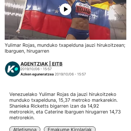
Herri-kirolak
Eskubaloia
Kirolak 360
Yulimar Rojas, munduko txapelduna jauzi hirukoitzean;
Ibarguen, hirugarren
Atletismoa
AGENTZIAK | EITB
2019/10/06 - 15:57
Mendi-lasterketak
Azken eguneratzea
2019/10/06 - 15:57
Kirol gehiago
Venezuelako Yulimar Rojas da jauzi hirukoitzeko
munduko txapelduna, 15,37 metroko markarekin.
"Helmuga"
Shanieka Ricketts bigarren izan da 14,92
metrorekin, eta Caterine Ibarguen hirugarren 14,73
metrorekin.
Atletismoa
Emakume Kirolariak