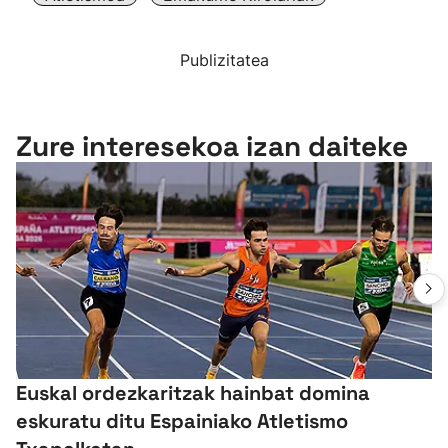
Publizitatea
Zure interesekoa izan daiteke
Euskal ordezkaritzak hainbat domina
eskuratu ditu Espainiako Atletismo