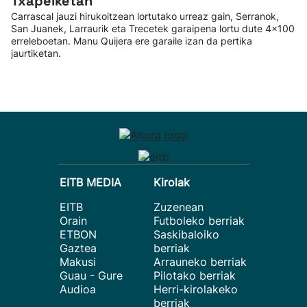
Txapelketan
Carrascal jauzi hirukoitzean lortutako urreaz gain, Serranok,
San Juanek, Larraurik eta Trecetek garaipena lortu dute 4x100
erreleboetan. Manu Quijera ere garaile izan da pertika
jaurtiketan.
EITB MEDIA
Kirolak
EITB
Zuzenean
Orain
Futboleko berriak
ETBON
Saskibaloiko
Gaztea
berriak
Makusi
Arrauneko berriak
Guau - Gure
Pilotako berriak
Audioa
Herri-kirolakeko
berriak