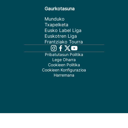
Gaurkotasuna
Munduko
Txapelketa
Eusko Label Liga
Euskotren Liga
Frantziako Tourra
Pribatutasun Politika
Lege Oharra
Cookieen Politika
Cookieen Konfigurazioa
Harremana