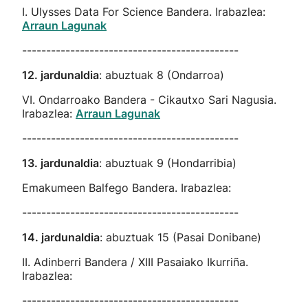
I. Ulysses Data For Science Bandera. Irabazlea:
Arraun Lagunak
---------------------------------------------
12. jardunaldia
: abuztuak 8 (Ondarroa)
VI. Ondarroako Bandera - Cikautxo Sari Nagusia.
Irabazlea:
Arraun Lagunak
---------------------------------------------
13. jardunaldia
: abuztuak 9 (Hondarribia)
Emakumeen Balfego Bandera. Irabazlea:
---------------------------------------------
14. jardunaldia
: abuztuak 15 (Pasai Donibane)
II. Adinberri Bandera / XIII Pasaiako Ikurriña.
Irabazlea:
---------------------------------------------