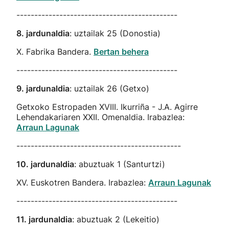
---------------------------------------------
8. jardunaldia
: uztailak 25 (Donostia)
X. Fabrika Bandera.
Bertan behera
---------------------------------------------
9. jardunaldia
: uztailak 26 (Getxo)
Getxoko Estropaden XVIII. Ikurriña - J.A. Agirre
Lehendakariaren XXII. Omenaldia. Irabazlea:
Arraun Lagunak
----------------------------------------------
10. jardunaldia
: abuztuak 1 (Santurtzi)
XV. Euskotren Bandera. Irabazlea:
Arraun Lagunak
---------------------------------------------
11. jardunaldia
: abuztuak 2 (Lekeitio)