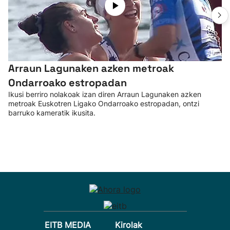
Arraun Lagunaken azken metroak
Ondarroako estropadan
Ikusi berriro nolakoak izan diren Arraun Lagunaken azken
metroak Euskotren Ligako Ondarroako estropadan, ontzi
barruko kameratik ikusita.
EITB MEDIA
Kirolak