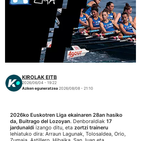
Herri-kirolak
Eskubaloia
Kirolak 360
Atletismoa
KIROLAK EITB
Mendi-lasterketak
2026/06/04 - 19:22
Azken eguneratzea
2026/08/08 - 21:10
Kirol gehiago
"Helmuga"
2026ko Euskotren Liga
ekainaren 28an hasiko
da, Buitrago del Lozoyan
. Denboraldiak
17
jardunaldi
izango ditu, eta
zortzi traineru
lehiatuko dira: Arraun Lagunak, Tolosaldea, Orio,
Zumaia, Astillero, Hibaika, San Juan eta