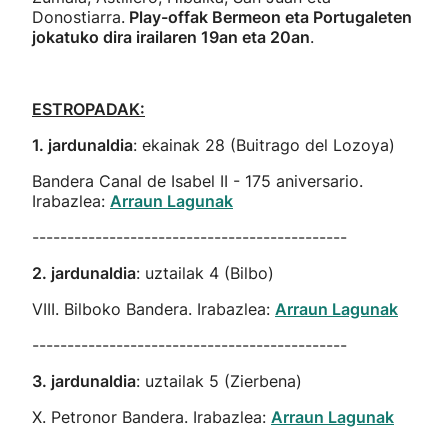
Donostiarra.
Play-offak Bermeon eta Portugaleten
jokatuko dira irailaren 19an eta 20an
.
ESTROPADAK:
1. jardunaldia
: ekainak 28 (Buitrago del Lozoya)
Bandera Canal de Isabel II - 175 aniversario.
Irabazlea:
Arraun Lagunak
---------------------------------------------
2. jardunaldia
: uztailak 4 (Bilbo)
VIII. Bilboko Bandera. Irabazlea:
Arraun Lagunak
---------------------------------------------
3. jardunaldia
: uztailak 5 (Zierbena)
X. Petronor Bandera. Irabazlea:
Arraun Lagunak