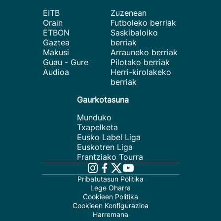
EITB
Zuzenean
Orain
Futboleko berriak
ETBON
Saskibaloiko
Gaztea
berriak
Makusi
Arrauneko berriak
Guau - Gure
Pilotako berriak
Audioa
Herri-kirolakeko
berriak
Gaurkotasuna
Munduko
Txapelketa
Eusko Label Liga
Euskotren Liga
Frantziako Tourra
Pribatutasun Politika
Lege Oharra
Cookieen Politika
Cookieen Konfigurazioa
Harremana