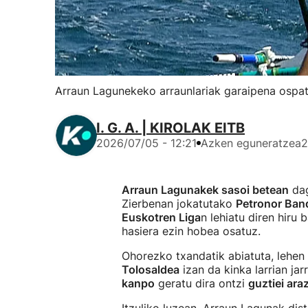
Arraun Lagunekeko arraunlariak garaipena ospat
I. G. A. | KIROLAK EITB
2026/07/05 - 12:21
Azken eguneratzea
2
Arraun Lagunakek sasoi betean
dag
Zierbenan jokatutako
Petronor Ban
Euskotren Liga
n lehiatu diren hiru
hasiera ezin hobea osatuz.
Ohorezko txandatik abiatuta, lehen 
Tolosaldea
izan da kinka larrian jar
kanpo
geratu dira ontzi
guztiei ar