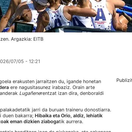
zen. Argazkia: EITB
026/07/05 - 12:21
Publizi
oela erakusten jarraitzen du, igande honetan
dera
ere nagusitasunez irabaziz. Orain arte
 banderak
Lugañene
rentzat izan dira, denboraldi
palakadetatik jarri da buruan traineru donostiarra.
ri duen bakarra;
Hibaika eta Orio, aldiz, lehiatik
azoak eman dizkien ziaboga
tik aurrera.