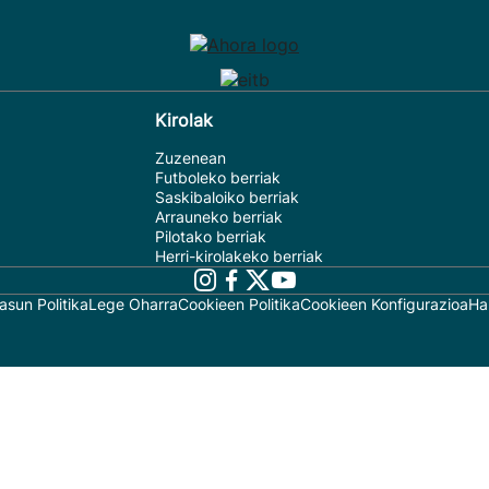
Kirolak
Zuzenean
Futboleko berriak
Saskibaloiko berriak
Arrauneko berriak
Pilotako berriak
Herri-kirolakeko berriak
asun Politika
Lege Oharra
Cookieen Politika
Cookieen Konfigurazioa
Ha