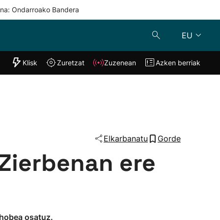
una: Ondarroako Bandera
EU
"Helmuga"
Klisk
Zuretzat
Zuzenean
Azken berriak
Klisk
Zuzenean
o
Zuretzat
Azken berria
Elkarbanatu
Gorde
 Zierbenan ere
n hobea osatuz.