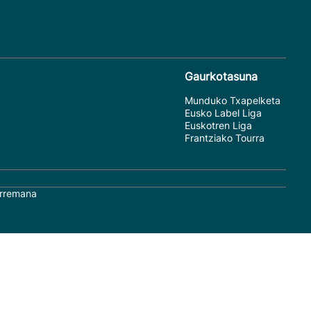
Gaurkotasuna
Munduko Txapelketa
Eusko Label Liga
Euskotren Liga
Frantziako Tourra
rremana