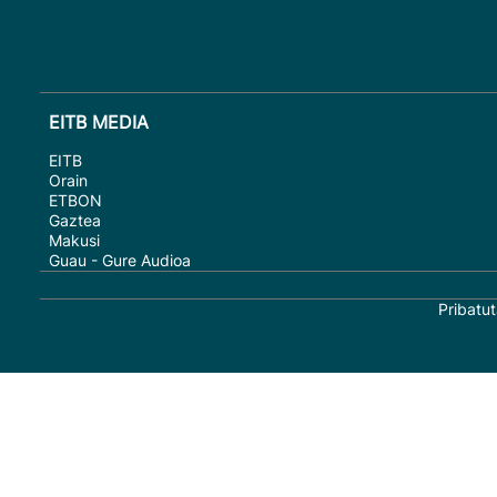
EITB MEDIA
EITB
Orain
ETBON
Gaztea
Makusi
Guau - Gure Audioa
Pribatut