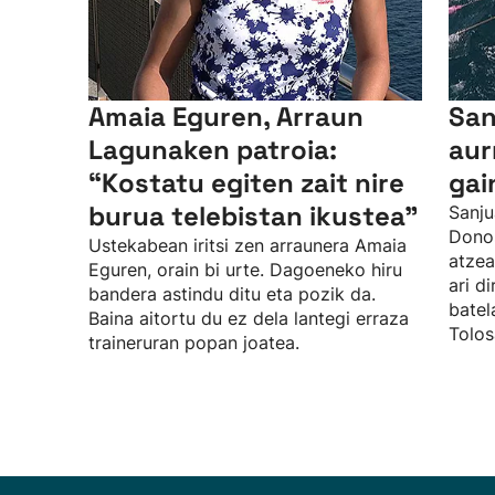
Amaia Eguren, Arraun
San
Lagunaken patroia:
aur
“Kostatu egiten zait nire
gai
burua telebistan ikustea"
Sanju
Donos
Ustekabean iritsi zen arraunera Amaia
atzea
Eguren, orain bi urte. Dagoeneko hiru
ari d
bandera astindu ditu eta pozik da.
batel
Baina aitortu du ez dela lantegi erraza
Tolos
traineruran popan joatea.