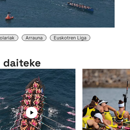
lariak
Arrauna
Euskotren Liga
n daiteke