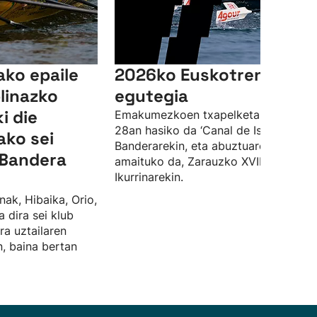
ako epaile
2026ko Euskotren Ligak
linazko
egutegia
i die
Emakumezkoen txapelketa ekainaren
28an hasiko da ‘Canal de Isabel II’
ako sei
Banderarekin, eta abuztuaren 23an
a Bandera
amaituko da, Zarauzko XVIII.
Ikurrinarekin.
nak, Hibaika, Orio,
 dira sei klub
ra uztailaren
, baina bertan