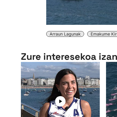
Arraun Lagunak
Emakume Kiro
Zure interesekoa iza