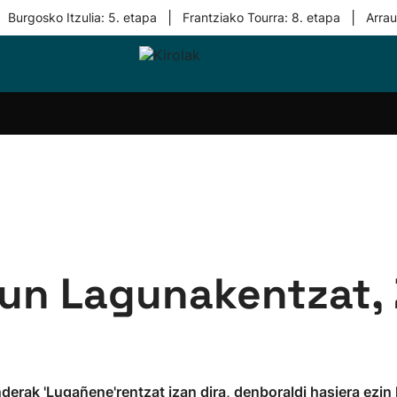
|
|
Burgosko Itzulia: 5. etapa
Frantziako Tourra: 8. etapa
Arra
i-
Eskubaloia
Kirolak
Atletismoa
Mendi-
Kirol
lak
360
lasterketak
gehiag
Taldeak
olaritza
Lehiaketak
Zuzenean
i-
Kirol-
tzea
bideoak
l Herri
tira
raun Lagunakentzat,
nderak 'Lugañene'rentzat izan dira, denboraldi hasiera ezi