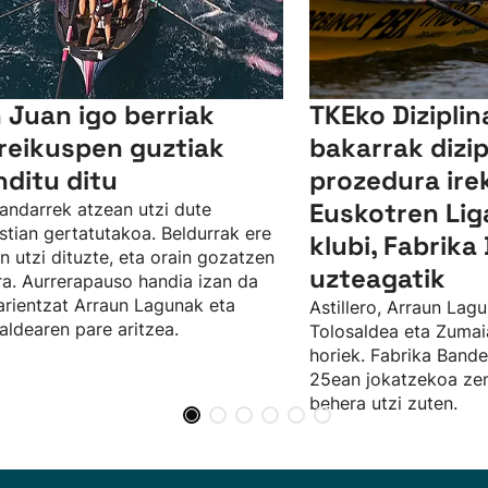
 Juan igo berriak
TKEko Diziplin
reikuspen guztiak
bakarrak dizip
nditu ditu
prozedura irek
Euskotren Lig
andarrek atzean utzi dute
tian gertatutakoa. Beldurrak ere
klubi, Fabrik
n utzi dituzte, eta orain gozatzen
uzteagatik
ira. Aurrerapauso handia izan da
arientzat Arraun Lagunak eta
Astillero, Arraun Lagu
aldearen pare aritzea.
Tolosaldea eta Zumaia
horiek. Fabrika Bande
25ean jokatzekoa zen
behera utzi zuten.