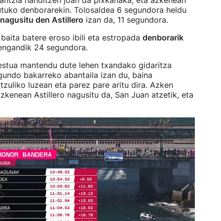
tantzia handitzen joan da pixkanaka, eta azkenean
tuko denborarekin. Tolosaldea 6 segundora heldu
nagusitu den Astillero
izan da, 11 segundora.
baita batere eroso ibili eta estropada
denborarik
rengandik 24 segundora.
estua mantendu dute lehen txandako gidaritza
gundo bakarreko abantaila izan du, baina
zuliko luzean eta parez pare aritu dira. Azken
kenean Astillero nagusitu da, San Juan atzetik, eta