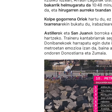
Itzuliko luzean, Arraun Lagunak dis
bakarrik helmugaratu da
10:48 minu
da, eta
hirugarren aurreko txandan 
Kolpe gogorrena Oriok
hartu du, ez 
txarrena
rekin bukatu du, irabazlea
Astillero
k eta
San Juan
ek borroka 
hartzeko. Traineru kantabriarrak se
Donibanekoek harrapatu egin dute it
metroetan emozioa izan da, baina az
ondoren Donostiarra eta Zumaia.