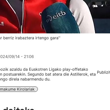
 berriz irabaztera irtengo gara''
024/09/14 - 21:06
zik azaldu da Euskotren Ligako play-offetako
Publizi
n postuarekin. Segundo bat atera die Astillerok, eta
tengo direla nabarmendu du.
makume Kirolariak