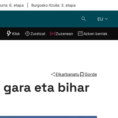
|
urra: 6. etapa
Burgosko Itzulia: 3. etapa
EU
"Helmuga"
Klisk
Zuretzat
Zuzenean
Azken berriak
Klisk
Zuzenean
o
Zuretzat
Azken berria
Elkarbanatu
Gorde
 gara eta bihar