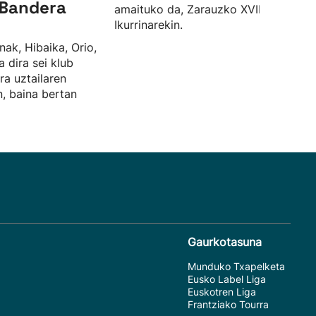
a Bandera
amaituko da, Zarauzko XVIII.
Ikurrinarekin.
nak, Hibaika, Orio,
 dira sei klub
ra uztailaren
, baina bertan
Gaurkotasuna
Munduko Txapelketa
Eusko Label Liga
Euskotren Liga
Frantziako Tourra