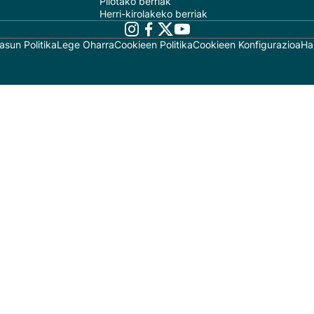
Pilotako berriak
Herri-kirolakeko berriak
asun Politika
Lege Oharra
Cookieen Politika
Cookieen Konfigurazioa
Ha