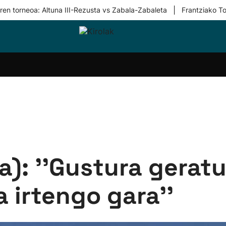
|
ren torneoa: Altuna III-Rezusta vs Zabala-Zabaleta
Frantziako To
i-
Eskubaloia
Kirolak
Atletismoa
Mendi-
Kirol
lak
360
lasterketak
gehiag
Taldeak
olaritza
Lehiaketak
Zuzenean
i-
Kirol-
tzea
bideoak
l Herri
tira
): ''Gustura geratu
a irtengo gara''