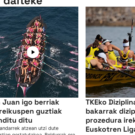
n daiteke
 Juan igo berriak
TKEko Diziplin
reikuspen guztiak
bakarrak dizip
nditu ditu
prozedura irek
Euskotren Lig
andarrek atzean utzi dute
tian gertatutakoa. Beldurrak ere