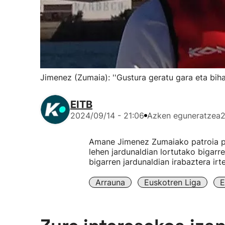
Jimenez (Zumaia): ''Gustura geratu gara eta bihar
EITB
2024/09/14 - 21:06
Azken eguneratzea
2
Amane Jimenez Zumaiako patroia po
lehen jardunaldian lortutako bigarre
bigarren jardunaldian irabaztera ir
Arrauna
Euskotren Liga
E