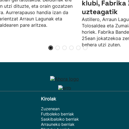
klubi, Fabrik
n utzi dituzte, eta orain gozatzen
uzteagatik
ira. Aurrerapauso handia izan da
arientzat Arraun Lagunak eta
Astillero, Arraun Lagu
aldearen pare aritzea.
Tolosaldea eta Zumaia
horiek. Fabrika Bande
25ean jokatzekoa zen
behera utzi zuten.
Kirolak
Zuzenean
Futboleko berriak
Saskibaloiko berriak
Arrauneko berriak