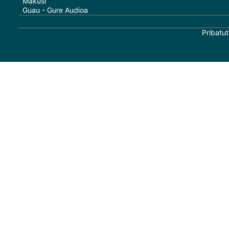
Makusi
Guau - Gure Audioa
Pribatut