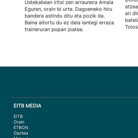
Ustekabean iritsi zen arraunera Amaia
atzea
Eguren, orain bi urte. Dagoeneko hiru
ari d
bandera astindu ditu eta pozik da.
batel
Baina aitortu du ez dela lantegi erraza
Tolos
traineruran popan joatea.
EITB MEDIA
EITB
Orain
ETBON
Gaztea