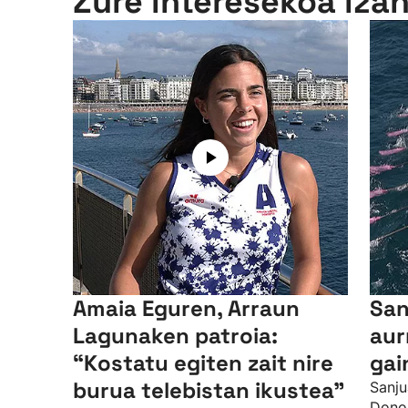
Zure interesekoa iza
Amaia Eguren, Arraun
San
Lagunaken patroia:
aur
“Kostatu egiten zait nire
gai
burua telebistan ikustea"
Sanju
Donos