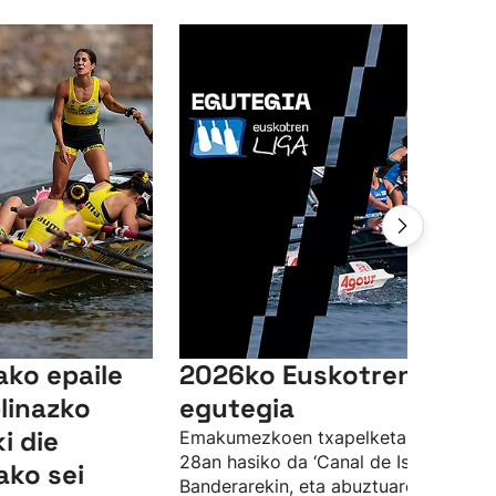
ako epaile
2026ko Euskotren Ligak
linazko
egutegia
i die
Emakumezkoen txapelketa ekainaren
28an hasiko da ‘Canal de Isabel II’
ako sei
Banderarekin, eta abuztuaren 23an