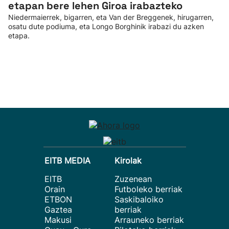
etapan bere lehen Giroa irabazteko
Niedermaierrek, bigarren, eta Van der Breggenek, hirugarren,
osatu dute podiuma, eta Longo Borghinik irabazi du azken
etapa.
EITB MEDIA
Kirolak
EITB
Zuzenean
Orain
Futboleko berriak
ETBON
Saskibaloiko
Gaztea
berriak
Makusi
Arrauneko berriak