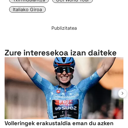
Italiako Giroa
Publizitatea
Zure interesekoa izan daiteke
Volleringek erakustaldia eman du azken