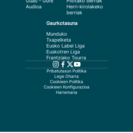
Guau - Gure
Pilotako berriak
Audioa
Herri-kirolakeko
berriak
Gaurkotasuna
Munduko
Txapelketa
Eusko Label Liga
Euskotren Liga
Frantziako Tourra
Pribatutasun Politika
Lege Oharra
Cookieen Politika
Cookieen Konfigurazioa
Harremana