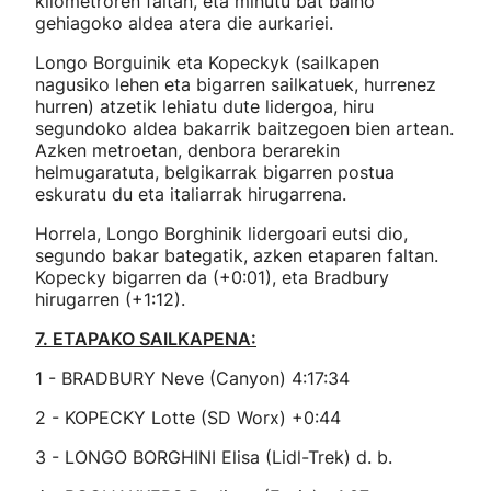
kilometroren faltan, eta minutu bat baino
gehiagoko aldea atera die aurkariei.
Longo Borguinik eta Kopeckyk (sailkapen
nagusiko lehen eta bigarren sailkatuek, hurrenez
hurren) atzetik lehiatu dute lidergoa, hiru
segundoko aldea bakarrik baitzegoen bien artean.
Azken metroetan, denbora berarekin
helmugaratuta, belgikarrak bigarren postua
eskuratu du eta italiarrak hirugarrena.
Horrela, Longo Borghinik lidergoari eutsi dio,
segundo bakar bategatik, azken etaparen faltan.
Kopecky bigarren da (+0:01), eta Bradbury
hirugarren (+1:12).
7. ETAPAKO SAILKAPENA:
1 - BRADBURY Neve (Canyon) 4:17:34
2 - KOPECKY Lotte (SD Worx) +0:44
3 - LONGO BORGHINI Elisa (Lidl-Trek) d. b.