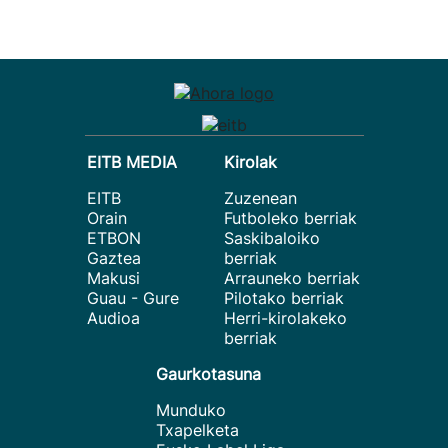
EITB MEDIA
Kirolak
EITB
Zuzenean
Orain
Futboleko berriak
ETBON
Saskibaloiko
Gaztea
berriak
Makusi
Arrauneko berriak
Guau - Gure
Pilotako berriak
Audioa
Herri-kirolakeko
berriak
Gaurkotasuna
Munduko
Txapelketa