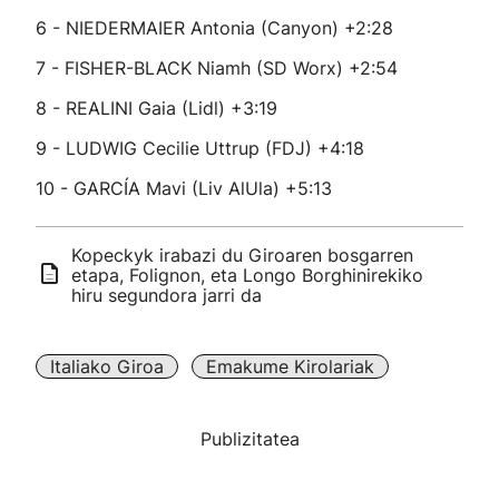
6 - NIEDERMAIER Antonia (Canyon) +2:28
7 - FISHER-BLACK Niamh (SD Worx) +2:54
8 - REALINI Gaia (Lidl) +3:19
9 - LUDWIG Cecilie Uttrup (FDJ) +4:18
10 - GARCÍA Mavi (Liv AlUla) +5:13
Kopeckyk irabazi du Giroaren bosgarren
etapa, Folignon, eta Longo Borghinirekiko
hiru segundora jarri da
Italiako Giroa
Emakume Kirolariak
Publizitatea