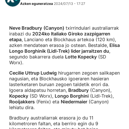
Azken eguneratzea
2024/07/13 - 17:27
Neve Bradbury
(Canyon)
txirrindulari australiarrak
irabazi du
2024ko Italiako Giroko zazpigarren
etapa
, Lanciano eta Blockhaus artekoa (120 km),
azken mendatean erasoa jo ostean. Bestalde,
Elisa
Longo Borghinik (Lidl-Trek) lider jarraitzen du
,
segundo bakarrera duela
Lotte Kopecky
(SD
Worx).
Cecilie Uttrup Ludwig
hirugarren zegoen sailkapen
nagusian, eta Blockhausko igoeraren hasieran
lasterketaren buruan zegoen taldetik erori da.
Igoera aldapatsu horretan,
Bradbury
(Canyon),
Kopecky
(SD Worx),
Longo Borghini
(Lidl-Trek),
Rooijakkers
(Fenix) eta
Niedermaier
(Canyon)
lehiatu dira.
Bradbury australiarrak erasora jo du 11
kilometroren faltan, eta berriro egin du 9