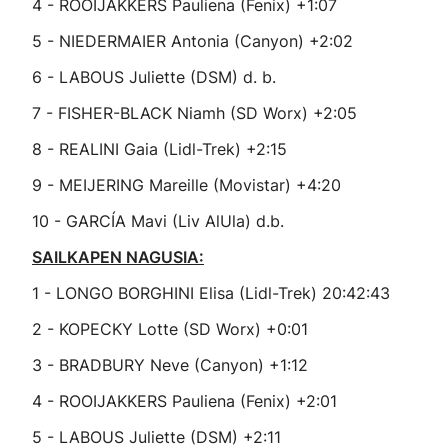
4 - ROOIJAKKERS Pauliena (Fenix) +1:07
5 - NIEDERMAIER Antonia (Canyon) +2:02
6 - LABOUS Juliette (DSM) d. b.
7 - FISHER-BLACK Niamh (SD Worx) +2:05
8 - REALINI Gaia (Lidl-Trek) +2:15
9 - MEIJERING Mareille (Movistar) +4:20
10 - GARCÍA Mavi (Liv AlUla) d.b.
SAILKAPEN NAGUSIA:
1 - LONGO BORGHINI Elisa (Lidl-Trek) 20:42:43
2 - KOPECKY Lotte (SD Worx) +0:01
3 - BRADBURY Neve (Canyon) +1:12
4 - ROOIJAKKERS Pauliena (Fenix) +2:01
5 - LABOUS Juliette (DSM) +2:11