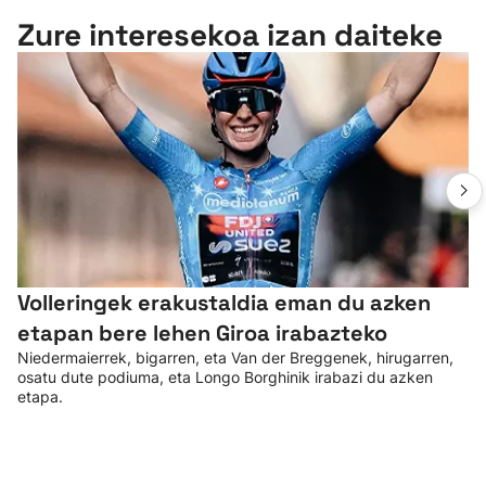
Zure interesekoa izan daiteke
Volleringek erakustaldia eman du azken
etapan bere lehen Giroa irabazteko
Niedermaierrek, bigarren, eta Van der Breggenek, hirugarren,
osatu dute podiuma, eta Longo Borghinik irabazi du azken
etapa.