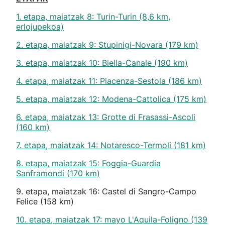
1. etapa, maiatzak 8: Turin-Turin (8,6 km,
erlojupekoa)
2. etapa, maiatzak 9: Stupinigi-Novara (179 km)
3. etapa, maiatzak 10: Biella-Canale (190 km)
4. etapa, maiatzak 11: Piacenza-Sestola (186 km)
5. etapa, maiatzak 12: Modena-Cattolica (175 km)
6. etapa, maiatzak 13: Grotte di Frasassi-Ascoli
(160 km)
7. etapa, maiatzak 14: Notaresco-Termoli (181 km)
8. etapa, maiatzak 15: Foggia-Guardia
Sanframondi (170 km)
9. etapa, maiatzak 16: Castel di Sangro-Campo
Felice (158 km)
10. etapa, maiatzak 17: mayo L'Aquila-Foligno (139