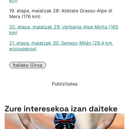
km)
19. etapa, maiatzak 28: Abbiate Grasso-Alpe di
Mera (176 km)
20. etapa, maiatzak 29: Verbania-Alpe Motta (165
km)
21. etapa, maiatzak 30: Senago-Milán (29,4 km,
erlojupekoa)
Italiako Giroa
Publizitatea
Zure interesekoa izan daiteke