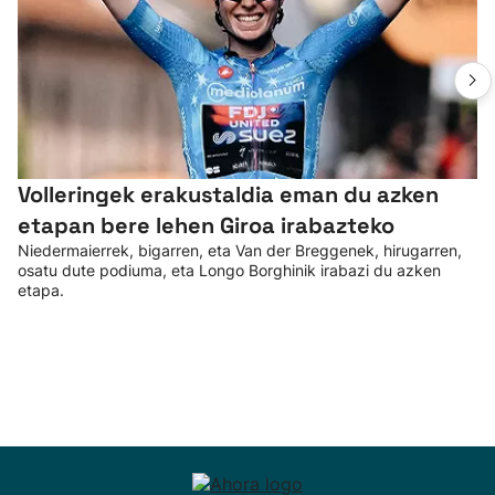
Volleringek erakustaldia eman du azken
etapan bere lehen Giroa irabazteko
Niedermaierrek, bigarren, eta Van der Breggenek, hirugarren,
osatu dute podiuma, eta Longo Borghinik irabazi du azken
etapa.