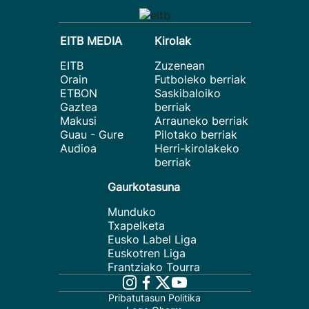
EITB MEDIA
Kirolak
EITB
Zuzenean
Orain
Futboleko berriak
ETBON
Saskibaloiko
Gaztea
berriak
Makusi
Arrauneko berriak
Guau - Gure
Pilotako berriak
Audioa
Herri-kirolakeko
berriak
Gaurkotasuna
Munduko
Txapelketa
Eusko Label Liga
Euskotren Liga
Frantziako Tourra
Pribatutasun Politika