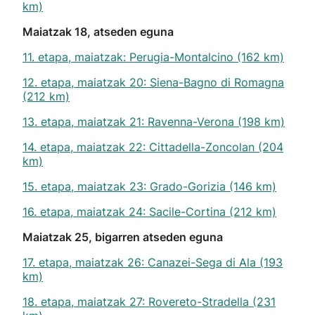
km)
Maiatzak 18, atseden eguna
11. etapa, maiatzak: Perugia-Montalcino (162 km)
12. etapa, maiatzak 20: Siena-Bagno di Romagna
(212 km)
13. etapa, maiatzak 21: Ravenna-Verona (198 km)
14. etapa, maiatzak 22: Cittadella-Zoncolan (204
km)
15. etapa, maiatzak 23: Grado-Gorizia (146 km)
16. etapa, maiatzak 24: Sacile-Cortina (212 km)
Maiatzak 25, bigarren atseden eguna
17. etapa, maiatzak 26: Canazei-Sega di Ala (193
km)
18. etapa, maiatzak 27: Rovereto-Stradella (231