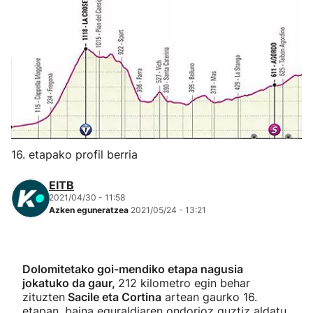
Herri-kirolak
Eskubaloia
Kirolak 360
Atletismoa
16. etapako profil berria
Mendi-lasterketak
EITB
2021/04/30 - 11:58
Azken eguneratzea
2021/05/24 - 13:21
Kirol gehiago
"Helmuga"
Dolomitetako goi-mendiko etapa nagusia
jokatuko da gaur,
212 kilometro egin behar
zituzten
Sacile eta Cortina
artean gaurko 16.
etapan, baina eguraldiaren ondorioz guztiz aldatu