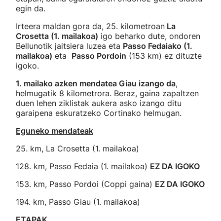
egin da.
Irteera maldan gora da, 25. kilometroan
La
Crosetta (1. mailakoa)
igo beharko dute, ondoren
Bellunotik jaitsiera luzea eta
Passo Fedaiako (1.
mailakoa)
eta
Passo Pordoin
(153 km) ez dituzte
igoko.
1. mailako azken mendatea Giau izango da
,
helmugatik 8 kilometrora. Beraz, gaina zapaltzen
duen lehen ziklistak aukera asko izango ditu
garaipena eskuratzeko Cortinako helmugan.
Eguneko mendateak
25. km, La Crosetta (1. mailakoa)
128. km, Passo Fedaia (1. mailakoa)
EZ DA IGOKO
153. km, Passo Pordoi (Coppi gaina)
EZ DA IGOKO
194. km, Passo Giau (1. mailakoa)
ETAPAK