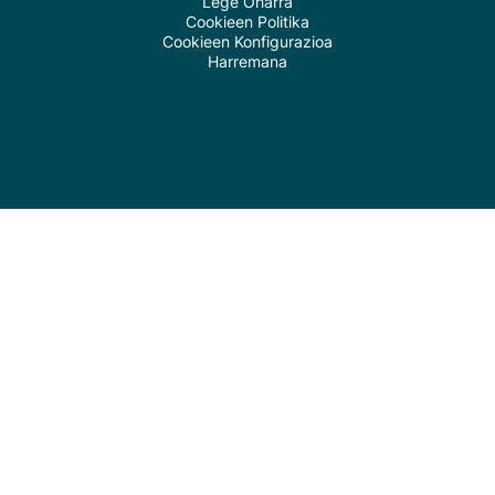
Lege Oharra
Cookieen Politika
Cookieen Konfigurazioa
Harremana