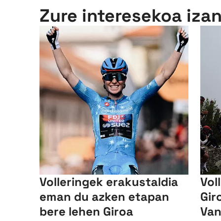
Zure interesekoa iza
Volleringek erakustaldia
Vol
eman du azken etapan
Gir
bere lehen Giroa
Van