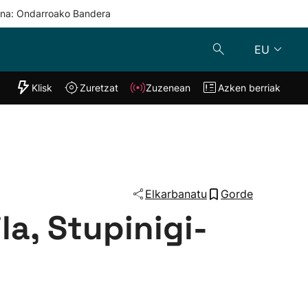
una: Ondarroako Bandera
EU
"Helmuga"
Klisk
Zuretzat
Zuzenean
Azken berriak
Klisk
Zuzenean
o
Zuretzat
Azken berria
Elkarbanatu
Gorde
la, Stupinigi-