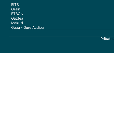
EITB
Orain
ETBON
Gaztea
Makusi
Guau - Gure Audioa
Pribatut