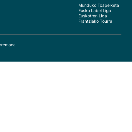
Munduko Txapelketa
Eusko Label Liga
Euskotren Liga
Frantziako Tourra
rremana