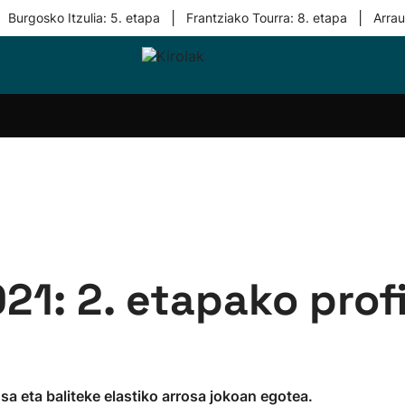
|
|
Burgosko Itzulia: 5. etapa
Frantziako Tourra: 8. etapa
Arra
i-
Eskubaloia
Kirolak
Atletismoa
Mendi-
Kirol
lak
360
lasterketak
gehiag
Taldeak
olaritza
Lehiaketak
Zuzenean
i-
Kirol-
tzea
bideoak
l Herri
tira
021: 2. etapako profi
sa eta baliteke elastiko arrosa jokoan egotea.