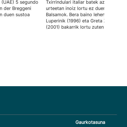
k (UAE) 5 segundo
Txirrindulari italiar batek azken 25
n der Breggeni
urteetan inoiz lortu ez duena erditsi 
an duen sustoa
Balsamok. Bera baino lehen, Fabiana
Luperinik (1996) eta Greta Zoccak
(2001) bakarrik lortu zuten balentria.
Gaurkotasuna