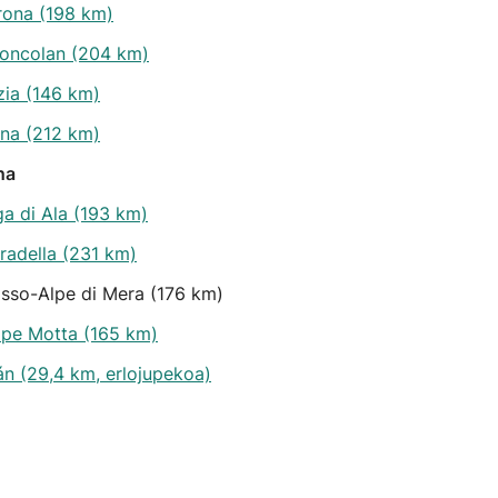
rona (198 km)
-Zoncolan (204 km)
zia (146 km)
ina (212 km)
na
ga di Ala (193 km)
radella (231 km)
asso-Alpe di Mera (176 km)
lpe Motta (165 km)
án (29,4 km, erlojupekoa)