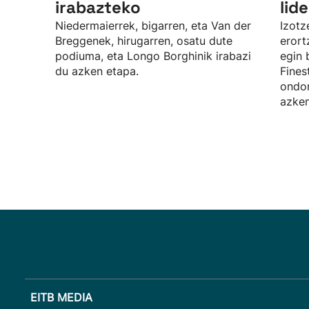
irabazteko
lid
Niedermaierrek, bigarren, eta Van der
Izotz
Breggenek, hirugarren, osatu dute
erort
podiuma, eta Longo Borghinik irabazi
egin 
du azken etapa.
Fines
ondor
azken
EITB MEDIA