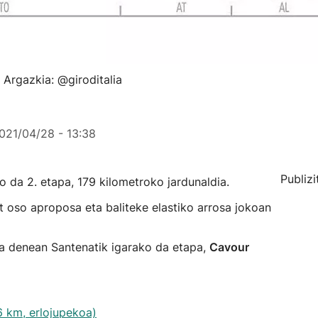
 Argazkia: @giroditalia
021/04/28 - 13:38
Publizi
 da 2. etapa, 179 kilometroko jardunaldia.
t oso aproposa eta baliteke elastiko arrosa jokoan
ena denean Santenatik igarako da etapa,
Cavour
,6 km, erlojupekoa)