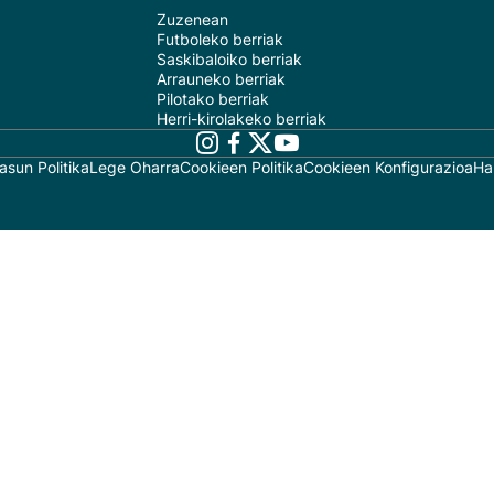
Zuzenean
Futboleko berriak
Saskibaloiko berriak
Arrauneko berriak
Pilotako berriak
Herri-kirolakeko berriak
asun Politika
Lege Oharra
Cookieen Politika
Cookieen Konfigurazioa
Ha