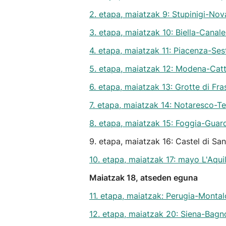
2. etapa, maiatzak 9: Stupinigi-Nov
3. etapa, maiatzak 10: Biella-Canal
4. etapa, maiatzak 11: Piacenza-Ses
5. etapa, maiatzak 12: Modena-Catt
6. etapa, maiatzak 13: Grotte di Fra
7. etapa, maiatzak 14: Notaresco-Te
8. etapa, maiatzak 15: Foggia-Guar
9. etapa, maiatzak 16: Castel di S
10. etapa, maiatzak 17: mayo L'Aqui
Maiatzak 18, atseden eguna
11. etapa, maiatzak: Perugia-Monta
12. etapa, maiatzak 20: Siena-Bag