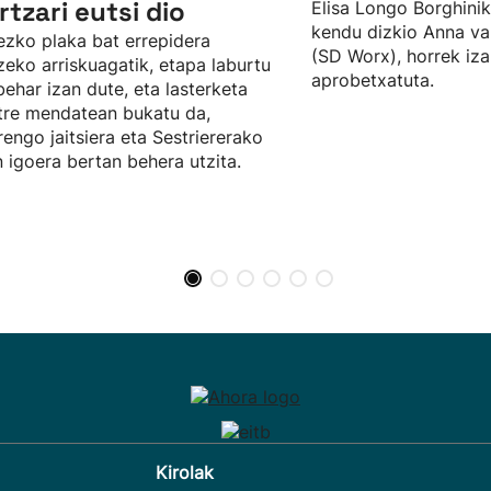
ertzari eutsi dio
Elisa Longo Borghini
kendu dizkio Anna va
ezko plaka bat errepidera
(SD Worx), horrek iz
zeko arriskuagatik, etapa laburtu
aprobetxatuta.
behar izan dute, eta lasterketa
tre mendatean bukatu da,
engo jaitsiera eta Sestriererako
 igoera bertan behera utzita.
Kirolak