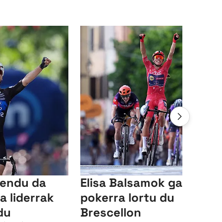
lendu da
Elisa Balsamok garaipen
a liderrak
pokerra lortu du
du
Brescellon