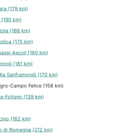
ara (179 km)
e (190 km)
tola (186 km)
olica (175 km)
sassi-Ascoli (160 km)
rmoli (181 km)
dia Sanframondi (170 km)
angro-Campo Felice (158 km)
la-Foligno (139 km)
lcino (162 km)
no di Romagna (212 km)