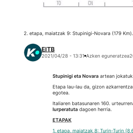
2. etapa, maiatzak 9: Stupinigi-Novara (179 Km).
EITB
2021/04/28 - 13:31
Azken eguneratzea
2
Stupinigi eta Novara
artean jokatuko
Etapa lau-lau da, gizon azkarrentza
egotea.
Italiaren batasunaren 160. urteurr
lurperatuta
dagoen herria.
ETAPAK
1. etapa, maiatzak 8: Turin-Turin (8