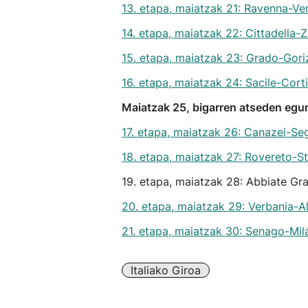
13. etapa, maiatzak 21: Ravenna-Ve
14. etapa, maiatzak 22: Cittadella
15. etapa, maiatzak 23: Grado-Gori
16. etapa, maiatzak 24: Sacile-Cort
Maiatzak 25, bigarren atseden egu
17. etapa, maiatzak 26: Canazei-Se
18. etapa, maiatzak 27: Rovereto-St
19. etapa, maiatzak 28: Abbiate Gr
20. etapa, maiatzak 29: Verbania-A
21. etapa, maiatzak 30: Senago-Mil
Italiako Giroa