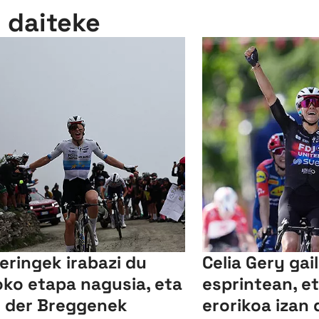
n daiteke
leringek irabazi du
Celia Gery gai
oko etapa nagusia, eta
esprintean, et
 der Breggenek
erorikoa izan 