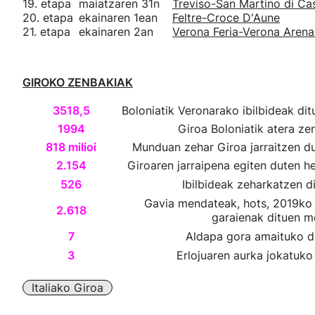
19. etapa
maiatzaren 31n
Treviso-San Martino di Ca
20. etapa
ekainaren 1ean
Feltre-Croce D'Aune
21. etapa
ekainaren 2an
Verona Feria-Verona Arena
GIROKO ZENBAKIAK
3518,5
Boloniatik Veronarako ibilbideak dit
1994
Giroa Boloniatik atera ze
818 milioi
Munduan zehar Giroa jarraitzen d
2.154
Giroaren jarraipena egiten duten 
526
Ibilbideak zeharkatzen d
Gavia mendateak, hots, 2019ko
2.618
garaienak dituen m
7
Aldapa gora amaituko d
3
Erlojuaren aurka jokatuko
Italiako Giroa