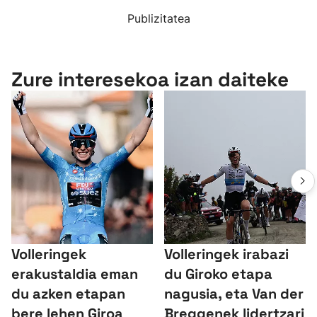
Publizitatea
Zure interesekoa izan daiteke
Volleringek
Volleringek irabazi
erakustaldia eman
du Giroko etapa
du azken etapan
nagusia, eta Van der
bere lehen Giroa
Breggenek lidertzari