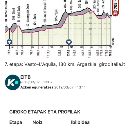
Herri-kirolak
Eskubaloia
Kirolak 360
Atletismoa
7. etapa: Vasto-L'Aquila, 180 km. Argazkia: giroditalia.it
Mendi-lasterketak
EITB
2019/03/07 - 13:07
Azken eguneratzea
2019/03/07 - 13:11
Kirol gehiago
"Helmuga"
GIROKO ETAPAK ETA PROFILAK
Etapa
Noiz
Ibilbidea