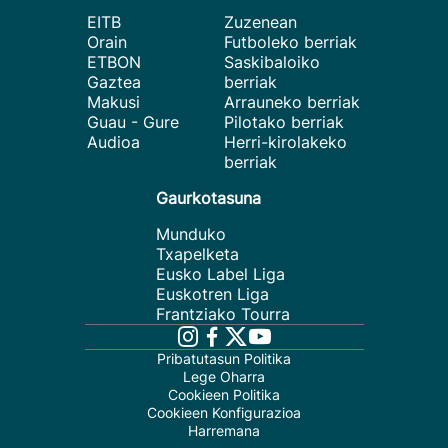
EITB
Zuzenean
Orain
Futboleko berriak
ETBON
Saskibaloiko
Gaztea
berriak
Makusi
Arrauneko berriak
Guau - Gure
Pilotako berriak
Audioa
Herri-kirolakeko
berriak
Gaurkotasuna
Munduko
Txapelketa
Eusko Label Liga
Euskotren Liga
Frantziako Tourra
Pribatutasun Politika
Lege Oharra
Cookieen Politika
Cookieen Konfigurazioa
Harremana