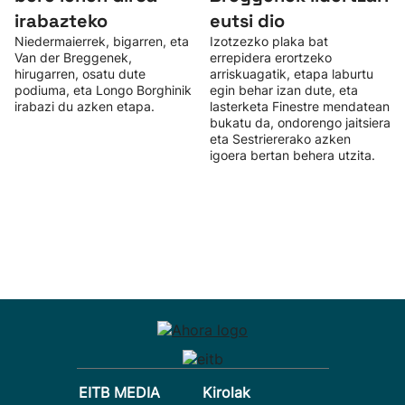
irabazteko
eutsi dio
Niedermaierrek, bigarren, eta
Izotzezko plaka bat
Van der Breggenek,
errepidera erortzeko
hirugarren, osatu dute
arriskuagatik, etapa laburtu
podiuma, eta Longo Borghinik
egin behar izan dute, eta
irabazi du azken etapa.
lasterketa Finestre mendatean
bukatu da, ondorengo jaitsiera
eta Sestriererako azken
igoera bertan behera utzita.
EITB MEDIA
Kirolak