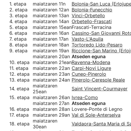
1. etapa
maiatzaren 11n
Bolonia-San Luca (Erlojup
2. etapa
maiatzaren 12an
Bolonia-Funecchio
3. etapa
maiatzaren 13an
Vinci-Orbetello
4. etapa
maiatzaren 14an
Orbetello-Frascati
5. etapa
maiatzaren 15ean
Frascati-Terracina
6. etapa
maiatzaren 16an
Cassino-San Giovanni Ro
7. etapa
maiatzaren 17an
Vasto-L'Aquila
8. etapa
maiatzaren 18an
Tortoredo Lido-Pesaro
9. etapa
maiatzaren 19an
Riccione-San Marino (Erlo
maiatzaren 20an
Atseden eguna
10. etapa
maiatzaren 21ean
Ravenna-Modena
11. etapa
maiatzaren 22an
Carpi-Novi Ligure
12. etapa
maiatzaren 23an
Cuneo-Pinerolo
13. etapa
maiatzaren 24an
Pinerolo-Ceresole Reale
maiatzaren
14. etapa
Saint Vincent-Courmayer
25ean
15. etapa
maiatzaren 26an
Ivrea-Como
maiatzaren 27an
Atseden eguna
16. etapa
maiatzaren 28an
Lovere-Ponte di Legno
17. etapa
maiatzaren 29an
Val di Sole-Anterselva
maiatzaren
18. etapa
Valdaora-Santa Maria di S
30ean