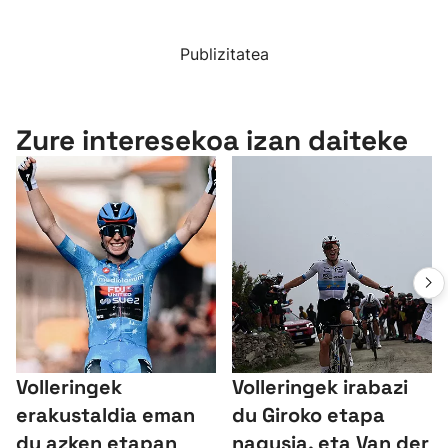
Publizitatea
Zure interesekoa izan daiteke
Volleringek
Volleringek irabazi
erakustaldia eman
du Giroko etapa
du azken etapan
nagusia, eta Van der