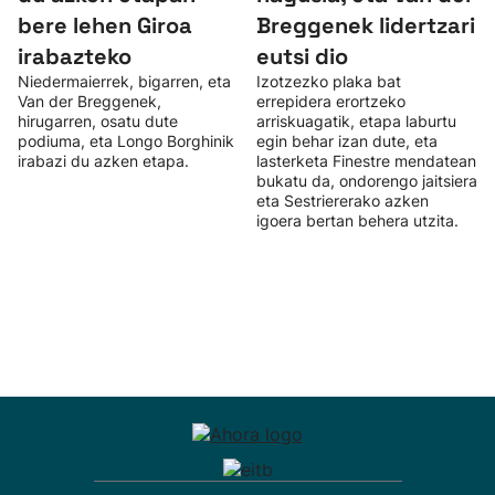
bere lehen Giroa
Breggenek lidertzari
irabazteko
eutsi dio
Niedermaierrek, bigarren, eta
Izotzezko plaka bat
Van der Breggenek,
errepidera erortzeko
hirugarren, osatu dute
arriskuagatik, etapa laburtu
podiuma, eta Longo Borghinik
egin behar izan dute, eta
irabazi du azken etapa.
lasterketa Finestre mendatean
bukatu da, ondorengo jaitsiera
eta Sestriererako azken
igoera bertan behera utzita.