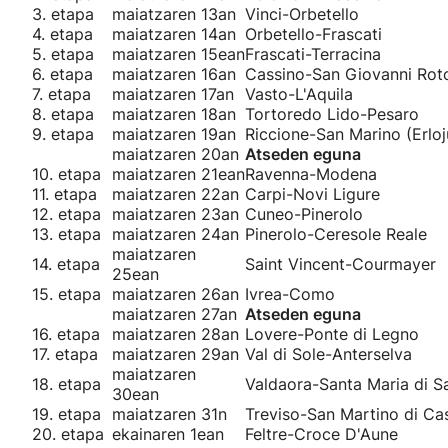
3. etapa
maiatzaren 13an
Vinci-Orbetello
4. etapa
maiatzaren 14an
Orbetello-Frascati
5. etapa
maiatzaren 15ean
Frascati-Terracina
6. etapa
maiatzaren 16an
Cassino-San Giovanni Ro
7. etapa
maiatzaren 17an
Vasto-L'Aquila
8. etapa
maiatzaren 18an
Tortoredo Lido-Pesaro
9. etapa
maiatzaren 19an
Riccione-San Marino (Erlo
maiatzaren 20an
Atseden eguna
10. etapa
maiatzaren 21ean
Ravenna-Modena
11. etapa
maiatzaren 22an
Carpi-Novi Ligure
12. etapa
maiatzaren 23an
Cuneo-Pinerolo
13. etapa
maiatzaren 24an
Pinerolo-Ceresole Reale
maiatzaren
14. etapa
Saint Vincent-Courmayer
25ean
15. etapa
maiatzaren 26an
Ivrea-Como
maiatzaren 27an
Atseden eguna
16. etapa
maiatzaren 28an
Lovere-Ponte di Legno
17. etapa
maiatzaren 29an
Val di Sole-Anterselva
maiatzaren
18. etapa
Valdaora-Santa Maria di S
30ean
19. etapa
maiatzaren 31n
Treviso-San Martino di Ca
20. etapa
ekainaren 1ean
Feltre-Croce D'Aune