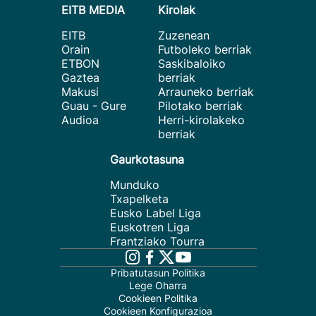
EITB MEDIA
Kirolak
EITB
Zuzenean
Orain
Futboleko berriak
ETBON
Saskibaloiko
Gaztea
berriak
Makusi
Arrauneko berriak
Guau - Gure
Pilotako berriak
Audioa
Herri-kirolakeko
berriak
Gaurkotasuna
Munduko
Txapelketa
Eusko Label Liga
Euskotren Liga
Frantziako Tourra
Pribatutasun Politika
Lege Oharra
Cookieen Politika
Cookieen Konfigurazioa