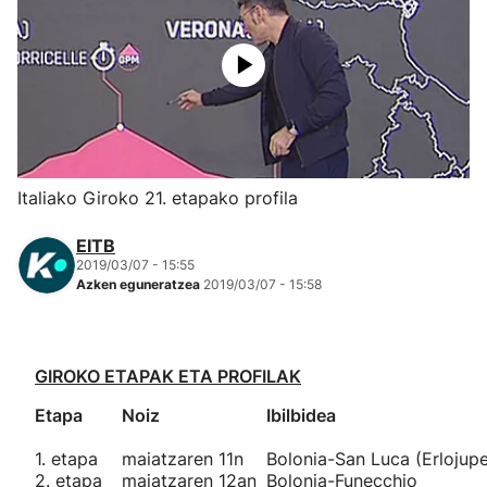
Herri-kirolak
Eskubaloia
Kirolak 360
Italiako Giroko 21. etapako profila
Atletismoa
EITB
2019/03/07 - 15:55
Mendi-lasterketak
Azken eguneratzea
2019/03/07 - 15:58
Kirol gehiago
GIROKO ETAPAK ETA PROFILAK
"Helmuga"
Etapa
Noiz
Ibilbidea
1. etapa
maiatzaren 11n
Bolonia-San Luca (Erlojup
2. etapa
maiatzaren 12an
Bolonia-Funecchio