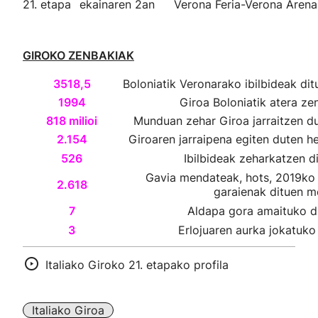
21. etapa
ekainaren 2an
Verona Feria-Verona Arena
GIROKO ZENBAKIAK
3518,5
Boloniatik Veronarako ibilbideak dit
1994
Giroa Boloniatik atera ze
818 milioi
Munduan zehar Giroa jarraitzen d
2.154
Giroaren jarraipena egiten duten 
526
Ibilbideak zeharkatzen d
Gavia mendateak, hots, 2019ko
2.618
garaienak dituen m
7
Aldapa gora amaituko d
3
Erlojuaren aurka jokatuko
Italiako Giroko 21. etapako profila
Italiako Giroa