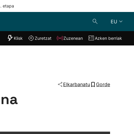
4. etapa
EU
"Helmuga"
Klisk
Zuretzat
Zuzenean
Azken berriak
Klisk
Zuzenean
o
Zuretzat
Azken berria
Elkarbanatu
Gorde
ena