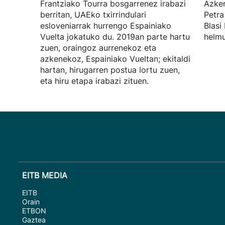
Frantziako Tourra bosgarrenez irabazi
Azken
berritan, UAEko txirrindulari
Petra
esloveniarrak hurrengo Espainiako
Blasi
Vuelta jokatuko du. 2019an parte hartu
helmu
zuen, oraingoz aurrenekoz eta
azkenekoz, Espainiako Vueltan; ekitaldi
hartan, hirugarren postua lortu zuen,
eta hiru etapa irabazi zituen.
EITB MEDIA
EITB
Orain
ETBON
Gaztea