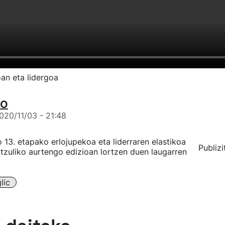
oan eta lidergoa
IO
020/11/03 - 21:48
 13. etapako erlojupekoa eta liderraren elastikoa
Publizi
 Itzuliko aurtengo edizioan lortzen duen laugarren
lic