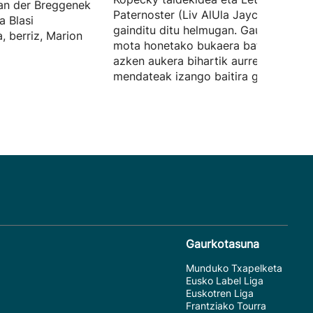
an der Breggenek
Paternoster (Liv AlUla Jayco) italiarra
a Blasi
gainditu ditu helmugan. Gaurkoa zen
a, berriz, Marion
mota honetako bukaera bat ikusteko
azken aukera bihartik aurrera
mendateak izango baitira garrantzits
Gaurkotasuna
Munduko Txapelketa
Eusko Label Liga
Euskotren Liga
Frantziako Tourra