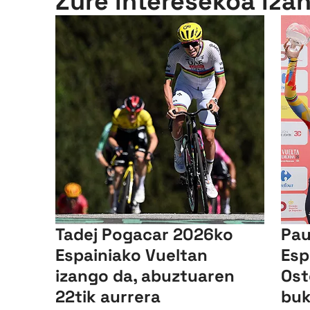
Zure interesekoa iza
Tadej Pogacar 2026ko
Pau
Espainiako Vueltan
Esp
izango da, abuztuaren
Ost
22tik aurrera
buk