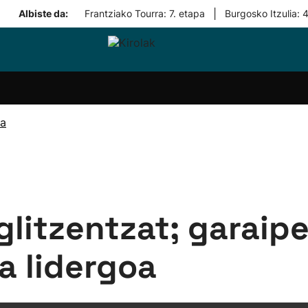
|
Albiste da:
Frantziako Tourra: 7. etapa
Burgosko Itzulia: 
i-
Eskubaloia
Kirolak
Atletismoa
Mendi-
Kirol
lak
360
lasterketak
gehiag
Taldeak
olaritza
Lehiaketak
Zuzenean
ta
i-
Kirol-
tzea
bideoak
l Herri
tira
oglitzentzat; garaip
a lidergoa