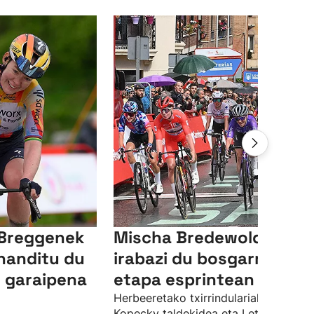
 Breggenek
Mischa Bredewoldek
handitu du
irabazi du bosgarren
 garaipena
etapa esprintean
Herbeeretako txirrindulariak Lotte
Kopecky taldekidea eta Letizia