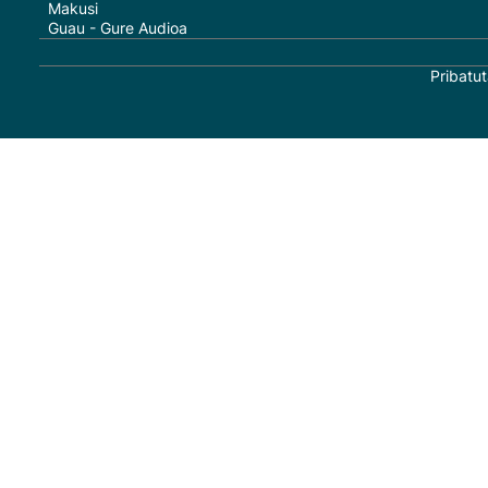
Makusi
Guau - Gure Audioa
Pribatut