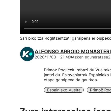
Sari bikoitza Roglitzentzat; garaipena erlojupek
ALFONSO ARROIO MONASTER
2020/11/03 - 21:48
Azken eguneratzea
2
Primoz Roglicek irabazi du Vueltako
jantzi du. Esloveniarrak Espainiako
etapa garaipena da gaurkoa.
Espainiako Vuelta
Primož Rog