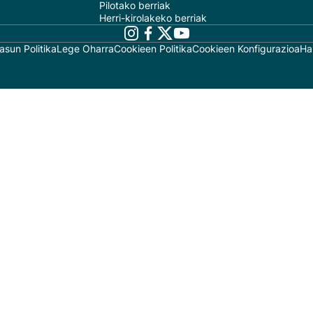
Pilotako berriak
Herri-kirolakeko berriak
asun Politika
Lege Oharra
Cookieen Politika
Cookieen Konfigurazioa
Ha