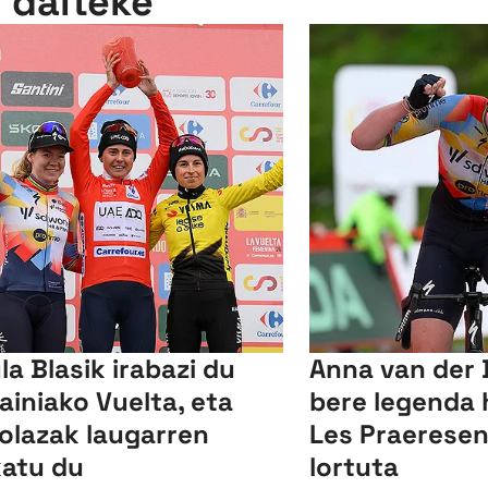
n daiteke
la Blasik irabazi du
Anna van der
ainiako Vuelta, eta
bere legenda 
olazak laugarren
Les Praeresen
atu du
lortuta