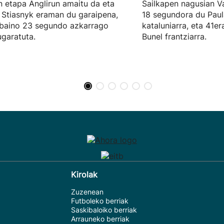
 etapa Anglirun amaitu da eta
Sailkapen nagusian V
 Stiasnyk eraman du garaipena,
18 segundora du Paul
 baino 23 segundo azkarrago
kataluniarra, eta 41er
garatuta.
Bunel frantziarra.
Kirolak
Zuzenean
Futboleko berriak
Saskibaloiko berriak
Arrauneko berriak