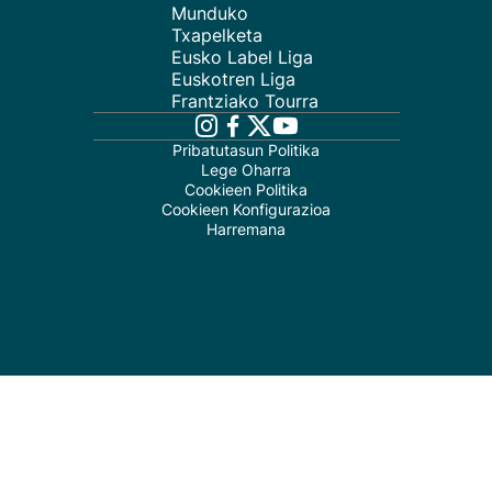
Munduko
Txapelketa
Eusko Label Liga
Euskotren Liga
Frantziako Tourra
Pribatutasun Politika
Lege Oharra
Cookieen Politika
Cookieen Konfigurazioa
Harremana