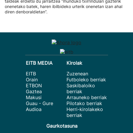
taldeak erdietsi du jarraitzea “munduko txirrindulari gazterik
onenetako batek, haren ibilbideko urterik onenetan izan ahal
diren denboraldietan”.
EITB MEDIA
Kirolak
EITB
Zuzenean
Orain
Futboleko berriak
ETBON
Saskibaloiko
Gaztea
berriak
Makusi
Arrauneko berriak
Guau - Gure
Pilotako berriak
Audioa
Herri-kirolakeko
berriak
Gaurkotasuna