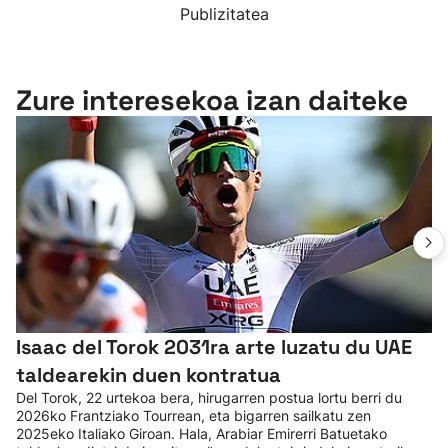
Publizitatea
Zure interesekoa izan daiteke
Isaac del Torok 2031ra arte luzatu du UAE
taldearekin duen kontratua
Del Torok, 22 urtekoa bera, hirugarren postua lortu berri du
2026ko Frantziako Tourrean, eta bigarren sailkatu zen
2025eko Italiako Giroan. Hala, Arabiar Emirerri Batuetako