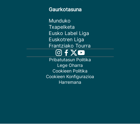
Gaurkotasuna
Munduko
Txapelketa
Eusko Label Liga
Euskotren Liga
Frantziako Tourra
Pribatutasun Politika
Lege Oharra
Cookieen Politika
Cookieen Konfigurazioa
Harremana