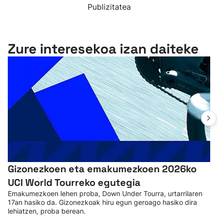
Publizitatea
Zure interesekoa izan daiteke
Gizonezkoen eta emakumezkoen 2026ko
UCI World Tourreko egutegia
Emakumezkoen lehen proba, Down Under Tourra, urtarrilaren
17an hasiko da. Gizonezkoak hiru egun geroago hasiko dira
lehiatzen, proba berean.