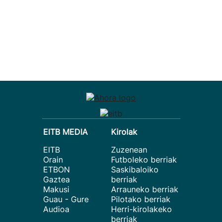
EITB MEDIA
Kirolak
EITB
Zuzenean
Orain
Futboleko berriak
ETBON
Saskibaloiko
Gaztea
berriak
Makusi
Arrauneko berriak
Guau - Gure
Pilotako berriak
Audioa
Herri-kirolakeko
berriak