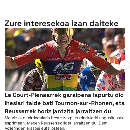
Zure interesekoa izan daiteke
Le Court-Pienaarrek garaipena lapurtu dio
iheslari talde bati Tournon-sur-Rhonen, eta
Reusserrek horiz jantzita jarraitzen du
Maurizioko txirrindularia beste zazpi txirrindulariri nagusitu zaie
esprintean. Marlen Reusserrek lider jarraitzen du, Demi
Volleringen erasoei eutsi ostean.