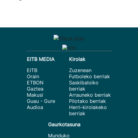
EITB MEDIA
Kirolak
EITB
Zuzenean
Orain
Futboleko berriak
ETBON
Saskibaloiko
Gaztea
berriak
Makusi
Arrauneko berriak
Guau - Gure
Pilotako berriak
Audioa
Herri-kirolakeko
berriak
Gaurkotasuna
Munduko