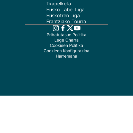
Txapelketa
Eusko Label Liga
Euskotren Liga
Frantziako Tourra
Pribatutasun Politika
Lege Oharra
Cookieen Politika
Cookieen Konfigurazioa
Harremana