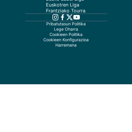
Euskotren Liga
Frantziako Tourra
Pribatutasun Politika
Lege Oharra
Cookieen Politika
Cookieen Konfigurazioa
Harremana