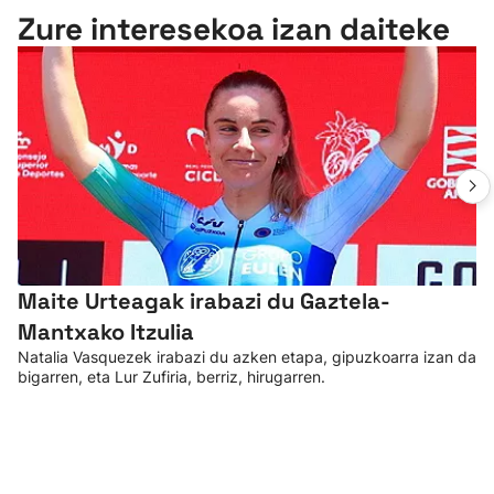
Zure interesekoa izan daiteke
Maite Urteagak irabazi du Gaztela-
Mantxako Itzulia
Natalia Vasquezek irabazi du azken etapa, gipuzkoarra izan da
bigarren, eta Lur Zufiria, berriz, hirugarren.