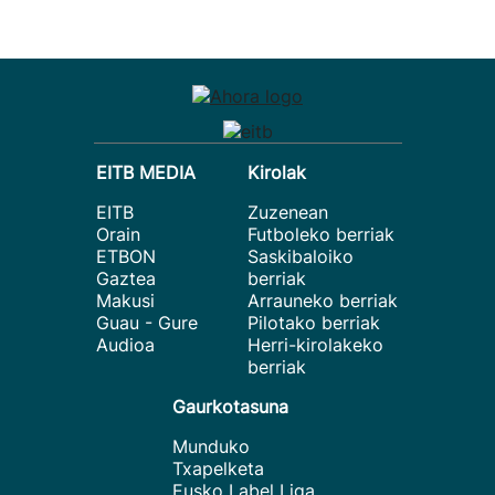
EITB MEDIA
Kirolak
EITB
Zuzenean
Orain
Futboleko berriak
ETBON
Saskibaloiko
Gaztea
berriak
Makusi
Arrauneko berriak
Guau - Gure
Pilotako berriak
Audioa
Herri-kirolakeko
berriak
Gaurkotasuna
Munduko
Txapelketa
Eusko Label Liga