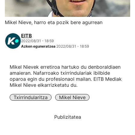
Herri-kirolak
Mikel Nieve, harro eta pozik bere agurrean
Eskubaloia
EITB
2022/08/31 - 18:59
Kirolak 360
Azken eguneratzea
2022/08/31 - 18:59
Atletismoa
Mikel Nievek erretiroa hartuko du denboraldiaen
amaieran. Nafarroako txirrindulariak ibilbide
Mendi-lasterketak
oparoa egin du profesionaol mailan. EITB Mediak
Mikel Nieve elkarrizketatu du.
Kirol gehiago
Txirrindularitza
Mikel Nieve
"Helmuga"
Publizitatea