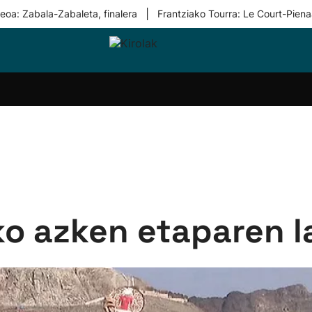
|
eoa: Zabala-Zabaleta, finalera
Frantziako Tourra: Le Court-Piena
i-
Eskubaloia
Kirolak
Atletismoa
Mendi-
Kirol
lak
360
lasterketak
gehiag
Taldeak
olaritza
Lehiaketak
Zuzenean
i-
Kirol-
tzea
bideoak
l Herri
tira
o azken etaparen 