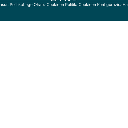
asun Politika
Lege Oharra
Cookieen Politika
Cookieen Konfigurazioa
Ha