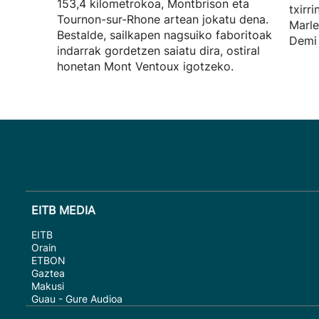
153,4 kilometrokoa, Montbrison eta
txirr
Tournon-sur-Rhone artean jokatu dena.
Marle
Bestalde, sailkapen nagsuiko faboritoak
Demi 
indarrak gordetzen saiatu dira, ostiral
honetan Mont Ventoux igotzeko.
EITB MEDIA
EITB
Orain
ETBON
Gaztea
Makusi
Guau - Gure Audioa