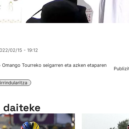
022/02/15 - 19:12
o Omango Tourreko seigarren eta azken etaparen
Publizi
rrindularitza
n daiteke