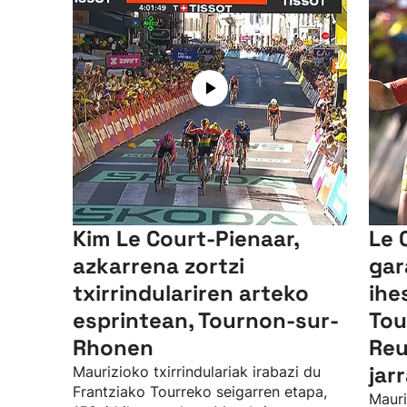
Kim Le Court-Pienaar,
Le 
azkarrena zortzi
gar
txirrindulariren arteko
ihe
esprintean, Tournon-sur-
Tou
Rhonen
Reu
jar
Maurizioko txirrindulariak irabazi du
Frantziako Tourreko seigarren etapa,
Mauri