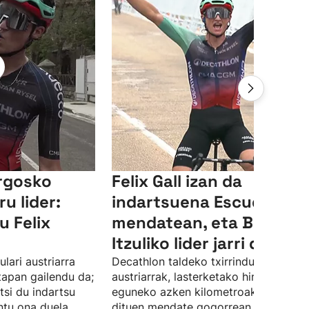
rgosko
Felix Gall izan da
ru lider:
indartsuena Escudo
u Felix
mendatean, eta Burgos
Itzuliko lider jarri da
lari austriarra
Decathlon taldeko txirrindulari
apan gailendu da;
austriarrak, lasterketako hirugarren
tsi du indartsu
eguneko azken kilometroak markatu
ntu ona duela.
dituen mendate gogorrean, atzean ut