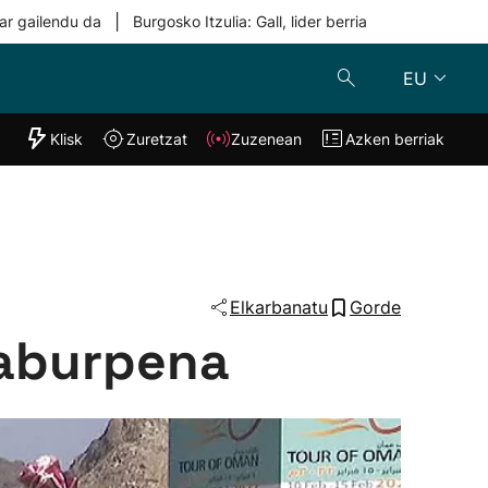
|
ar gailendu da
Burgosko Itzulia: Gall, lider berria
EU
"Helmuga"
Klisk
Zuretzat
Zuzenean
Azken berriak
Klisk
Zuzenean
o
Zuretzat
Azken berria
Elkarbanatu
Gorde
laburpena