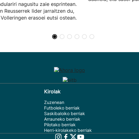
indulariri nagusitu zaie esprintean.
n Reusserrek lider jarraitzen du,
Volleringen erasoei eutsi ostean.
Kirolak
Zuzenean
Futboleko berriak
Saskibaloiko berriak
Arrauneko berriak
Pilotako berriak
Herri-kirolakeko berriak