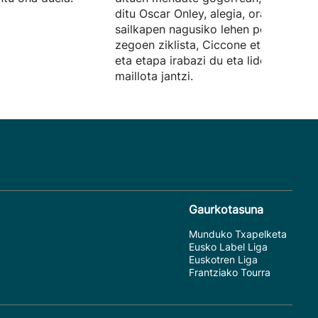
ditu Oscar Onley, alegia, orain arte
sailkapen nagusiko lehen postuan
zegoen ziklista, Ciccone eta Pellizzari
eta etapa irabazi du eta liderraren
maillota jantzi.
Gaurkotasuna
Munduko Txapelketa
Eusko Label Liga
Euskotren Liga
Frantziako Tourra