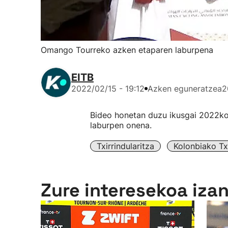
Omango Tourreko azken etaparen laburpena
EITB
2022/02/15 - 19:12
Azken eguneratzea
2
Bideo honetan duzu ikusgai 2022k
laburpen onena.
Txirrindularitza
Kolonbiako Txi
Zure interesekoa iza