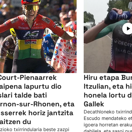
Court-Pienaarrek
Hiru etapa Bu
aipena lapurtu dio
Itzulian, eta hi
slari talde bati
honela lortu d
rnon-sur-Rhonen, eta
Gallek
sserrek horiz jantzita
Decathloneko txirrindu
Escudo mendateko et
raitzen du
igoera horretan eraku
zioko txirrindularia beste zazpi
dabilela, eta sasoi pu