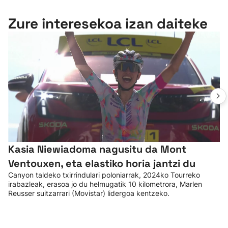
Zure interesekoa izan daiteke
Kasia Niewiadoma nagusitu da Mont
Ventouxen, eta elastiko horia jantzi du
Canyon taldeko txirrindulari poloniarrak, 2024ko Tourreko
irabazleak, erasoa jo du helmugatik 10 kilometrora, Marlen
Reusser suitzarrari (Movistar) lidergoa kentzeko.