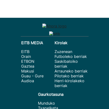
EITB MEDIA
Kirolak
EITB
Zuzenean
Orain
Futboleko berriak
ETBON
Saskibaloiko
Gaztea
berriak
Makusi
Arrauneko berriak
Guau - Gure
Pilotako berriak
Audioa
Herri-kirolakeko
berriak
Gaurkotasuna
Munduko
Txapelketa