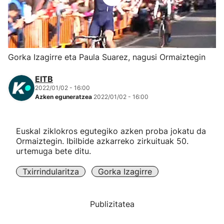
Herri-kirolak
Eskubaloia
Gorka Izagirre eta Paula Suarez, nagusi Ormaiztegin
Kirolak 360
EITB
2022/01/02 - 16:00
Azken eguneratzea
2022/01/02 - 16:00
Atletismoa
Mendi-lasterketak
Euskal ziklokros egutegiko azken proba jokatu da
Ormaiztegin. Ibilbide azkarreko zirkuituak 50.
urtemuga bete ditu.
Kirol gehiago
Txirrindularitza
Gorka Izagirre
"Helmuga"
Publizitatea