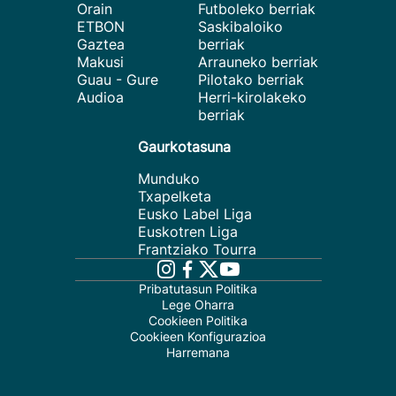
Orain
Futboleko berriak
ETBON
Saskibaloiko
Gaztea
berriak
Makusi
Arrauneko berriak
Guau - Gure
Pilotako berriak
Audioa
Herri-kirolakeko
berriak
Gaurkotasuna
Munduko
Txapelketa
Eusko Label Liga
Euskotren Liga
Frantziako Tourra
Pribatutasun Politika
Lege Oharra
Cookieen Politika
Cookieen Konfigurazioa
Harremana