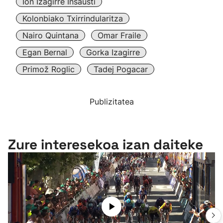
Ion Izagirre Insausti
Kolonbiako Txirrindularitza
Nairo Quintana
Omar Fraile
Egan Bernal
Gorka Izagirre
Primož Roglic
Tadej Pogacar
Publizitatea
Zure interesekoa izan daiteke