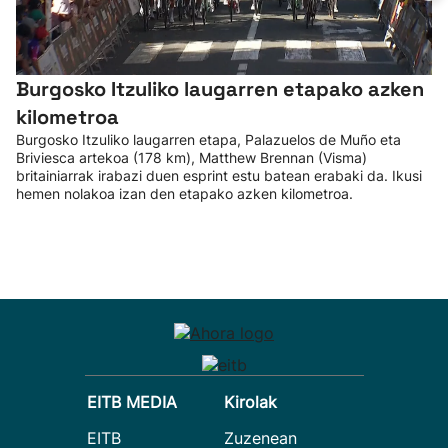
Burgosko Itzuliko laugarren etapako azken
kilometroa
Burgosko Itzuliko laugarren etapa, Palazuelos de Muño eta
Briviesca artekoa (178 km), Matthew Brennan (Visma)
britainiarrak irabazi duen esprint estu batean erabaki da. Ikusi
hemen nolakoa izan den etapako azken kilometroa.
EITB MEDIA
Kirolak
EITB
Zuzenean