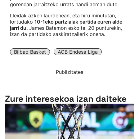
gorenean jarraitzeko urrats handi aeman dute.
Lleidak azken laurdenean, eta hiru minututan,
lortudako
10-1eko partzialak partida euren alde
jarri du.
James Batemon eskolta, 20 punturekin,
izan da partidako saskiratzailerik onena.
Bilbao Basket
ACB Endesa Liga
Publizitatea
Zure interesekoa izan daiteke