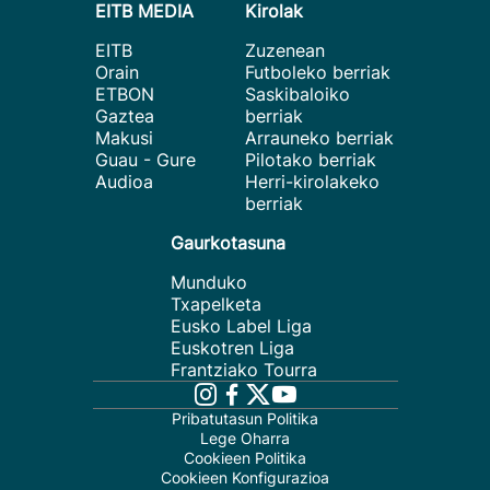
EITB MEDIA
Kirolak
EITB
Zuzenean
Orain
Futboleko berriak
ETBON
Saskibaloiko
Gaztea
berriak
Makusi
Arrauneko berriak
Guau - Gure
Pilotako berriak
Audioa
Herri-kirolakeko
berriak
Gaurkotasuna
Munduko
Txapelketa
Eusko Label Liga
Euskotren Liga
Frantziako Tourra
Pribatutasun Politika
Lege Oharra
Cookieen Politika
Cookieen Konfigurazioa