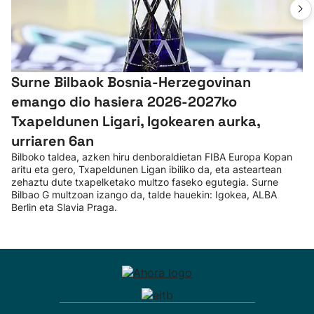
Surne Bilbaok Bosnia-Herzegovinan
emango dio hasiera 2026-2027ko
Txapeldunen Ligari, Igokearen aurka,
urriaren 6an
Bilboko taldea, azken hiru denboraldietan FIBA Europa Kopan
aritu eta gero, Txapeldunen Ligan ibiliko da, eta asteartean
zehaztu dute txapelketako multzo faseko egutegia. Surne
Bilbao G multzoan izango da, talde hauekin: Igokea, ALBA
Berlin eta Slavia Praga.