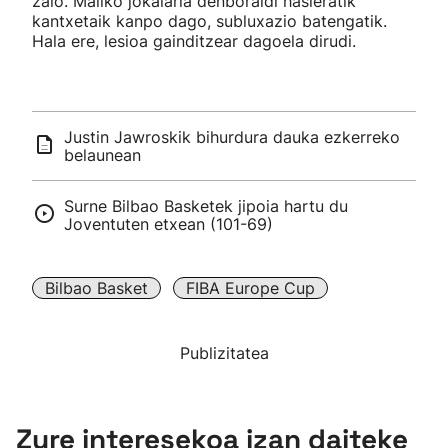
zaio. Maliko jokalaria denboraldi hasieratik
kantxetaik kanpo dago, subluxazio batengatik.
Hala ere, lesioa gainditzear dagoela dirudi.
Justin Jawroskik bihurdura dauka ezkerreko
belaunean
Surne Bilbao Basketek jipoia hartu du
Joventuten etxean (101-69)
Bilbao Basket
FIBA Europe Cup
Publizitatea
Zure interesekoa izan daiteke