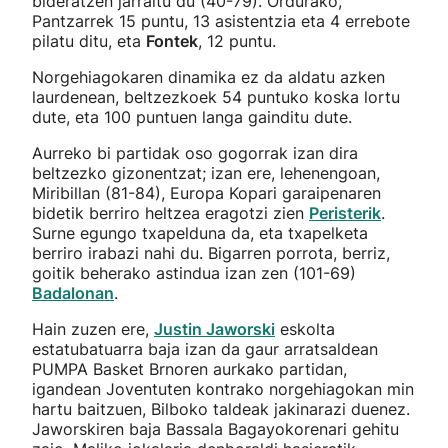
bideratzen jarraitu du (40-79). Ordurako,
Pantzarrek 15 puntu, 13 asistentzia eta 4 errebote
pilatu ditu, eta
Fontek
, 12 puntu.
Norgehiagokaren dinamika ez da aldatu azken
laurdenean, beltzezkoek 54 puntuko koska lortu
dute, eta 100 puntuen langa gainditu dute.
Aurreko bi partidak oso gogorrak izan dira
beltzezko gizonentzat; izan ere, lehenengoan,
Miribillan (81-84), Europa Kopari garaipenaren
bidetik berriro heltzea eragotzi zien
Peristerik
.
Surne egungo txapelduna da, eta txapelketa
berriro irabazi nahi du. Bigarren porrota, berriz,
goitik beherako astindua izan zen (101-69)
Badalonan
.
Hain zuzen ere,
Justin Jaworski
eskolta
estatubatuarra baja izan da gaur arratsaldean
PUMPA Basket Brnoren aurkako partidan,
igandean Joventuten kontrako norgehiagokan min
hartu baitzuen, Bilboko taldeak jakinarazi duenez.
Jaworskiren baja Bassala Bagayokorenari gehitu