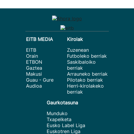
EITB MEDIA
Kirolak
EITB
Zuzenean
Orain
Futboleko berriak
ETBON
Saskibaloiko
Gaztea
berriak
Makusi
Arrauneko berriak
Guau - Gure
Pilotako berriak
Audioa
Herri-kirolakeko
berriak
Gaurkotasuna
Munduko
Txapelketa
Eusko Label Liga
Euskotren Liga