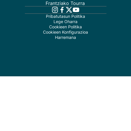
Frantziako Tourra
Pribatutasun Politika
Lege Oharra
Cookieen Politika
Cookieen Konfigurazioa
Harremana