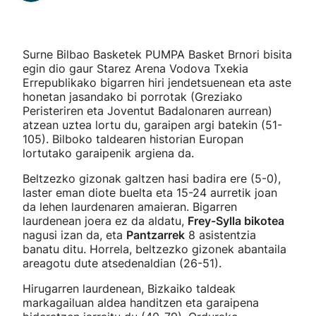
Surne Bilbao Basketek PUMPA Basket Brnori bisita
egin dio gaur Starez Arena Vodova Txekia
Errepublikako bigarren hiri jendetsuenean eta aste
honetan jasandako bi porrotak (Greziako
Peristeriren eta Joventut Badalonaren aurrean)
atzean uztea lortu du, garaipen argi batekin (51-
105). Bilboko taldearen historian Europan
lortutako garaipenik argiena da.
Beltzezko gizonak galtzen hasi badira ere (5-0),
laster eman diote buelta eta 15-24 aurretik joan
da lehen laurdenaren amaieran. Bigarren
laurdenean joera ez da aldatu,
Frey-Sylla bikotea
nagusi izan da, eta
Pantzarrek
8 asistentzia
banatu ditu. Horrela, beltzezko gizonek abantaila
areagotu dute atsedenaldian (26-51).
Hirugarren laurdenean, Bizkaiko taldeak
markagailuan aldea handitzen eta garaipena