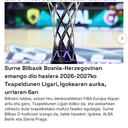
Surne Bilbaok Bosnia-Herzegovinan
emango dio hasiera 2026-2027ko
Txapeldunen Ligari, Igokearen aurka,
urriaren 6an
Bilboko taldea, azken hiru denboraldietan FIBA Europa Kopan
aritu eta gero, Txapeldunen Ligan ibiliko da, eta asteartean
zehaztu dute txapelketako multzo faseko egutegia. Surne
Bilbao G multzoan izango da, talde hauekin: Igokea, ALBA
Berlin eta Slavia Praga.