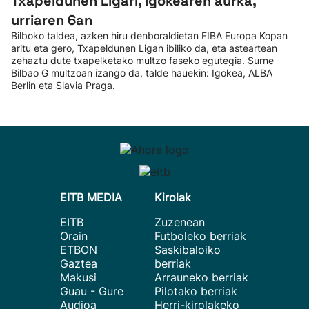
Txapeldunen Ligari, Igokearen aurka,
urriaren 6an
Bilboko taldea, azken hiru denboraldietan FIBA Europa Kopan
aritu eta gero, Txapeldunen Ligan ibiliko da, eta asteartean
zehaztu dute txapelketako multzo faseko egutegia. Surne
Bilbao G multzoan izango da, talde hauekin: Igokea, ALBA
Berlin eta Slavia Praga.
EITB MEDIA
Kirolak
EITB
Zuzenean
Orain
Futboleko berriak
ETBON
Saskibaloiko
Gaztea
berriak
Makusi
Arrauneko berriak
Guau - Gure
Pilotako berriak
Audioa
Herri-kirolakeko