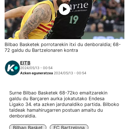
Herri-kirolak
Eskubaloia
Kirolak 360
Bilbao Basketek porrotarekin itxi du denboraldia; 68-
72 galdu du Bartzelonaren kontra
Atletismoa
EITB
2024/05/13 - 00:54
Mendi-lasterketak
Azken eguneratzea
2024/05/13 - 00:54
Kirol gehiago
Surne Bilbao Basketek 68-72ko emaitzarekin
galdu du Barçaren aurka jokatutako Endesa
"Helmuga"
Ligako 34. eta azken jardunaldiko partida. Bilboko
taldeak hamahirugarren postuan amaitu du
denboraldia.
Bilbao Basket
FC Bartzelona