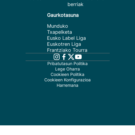
berriak
Gaurkotasuna
Munduko
Txapelketa
Eusko Label Liga
Euskotren Liga
Frantziako Tourra
Pribatutasun Politika
Lege Oharra
Cookieen Politika
Cookieen Konfigurazioa
Harremana