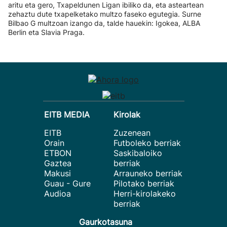
aritu eta gero, Txapeldunen Ligan ibiliko da, eta asteartean
zehaztu dute txapelketako multzo faseko egutegia. Surne
Bilbao G multzoan izango da, talde hauekin: Igokea, ALBA
Berlin eta Slavia Praga.
EITB MEDIA
Kirolak
EITB
Zuzenean
Orain
Futboleko berriak
ETBON
Saskibaloiko
Gaztea
berriak
Makusi
Arrauneko berriak
Guau - Gure
Pilotako berriak
Audioa
Herri-kirolakeko
berriak
Gaurkotasuna