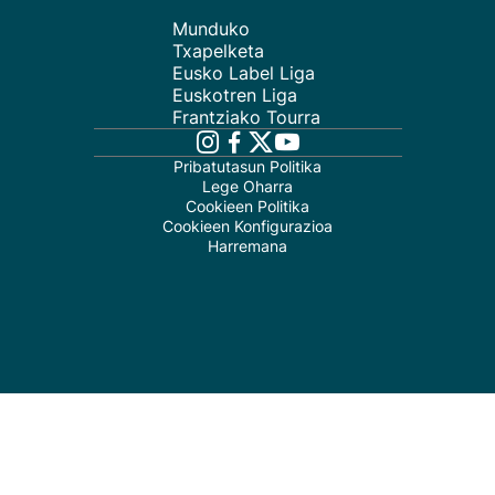
Munduko
Txapelketa
Eusko Label Liga
Euskotren Liga
Frantziako Tourra
Pribatutasun Politika
Lege Oharra
Cookieen Politika
Cookieen Konfigurazioa
Harremana