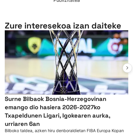
Publizitatea
Zure interesekoa izan daiteke
Surne Bilbaok Bosnia-Herzegovinan
emango dio hasiera 2026-2027ko
Txapeldunen Ligari, Igokearen aurka,
urriaren 6an
Bilboko taldea, azken hiru denboraldietan FIBA Europa Kopan