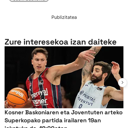
Publizitatea
Zure interesekoa izan daiteke
Kosner Baskoniaren eta Joventuten arteko
Superkopako partida irailaren 19an