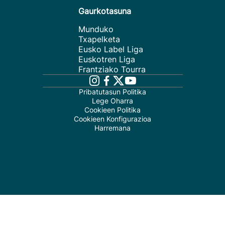
Gaurkotasuna
Munduko
Txapelketa
Eusko Label Liga
Euskotren Liga
Frantziako Tourra
Pribatutasun Politika
Lege Oharra
Cookieen Politika
Cookieen Konfigurazioa
Harremana