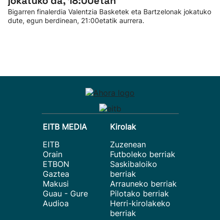
jokatuko da, 18:00etan
Bigarren finalerdia Valentzia Basketek eta Bartzelonak jokatuko
dute, egun berdinean, 21:00etatik aurrera.
EITB MEDIA
Kirolak
EITB
Zuzenean
Orain
Futboleko berriak
ETBON
Saskibaloiko
Gaztea
berriak
Makusi
Arrauneko berriak
Guau - Gure
Pilotako berriak
Audioa
Herri-kirolakeko
berriak