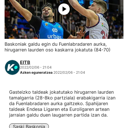
Herri-kirolak
Eskubaloia
Kirolak 360
Baskoniak galdu egin du Fuenlabradaren aurka,
hirugarren laurden oso kaskarra jokatuta (84-70)
Atletismoa
EITB
2022/02/06 - 21:04
Mendi-lasterketak
Azken eguneratzea
2022/02/06 - 21:04
Kirol gehiago
Gasteizko taldeak jokatutako hirugarren laurden
tamalgarria (28-8ko partziala) erabakigarria izan
"Helmuga"
da Fuenlabradaren aurka galtzeko. Spahijaren
taldeak Endesa Ligaren eta Euroligaren artean
jarraian galdu duen laugarren partida izan da.
Saski Baskonia